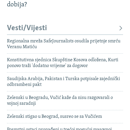
dobija?
Vesti/Vijesti
Regionalna mreža SafeJournalists osudila prijetnje smrću
Veranu Matiću
Konstitutivna sjednica Skupštine Kosova odložena, Kurti
ponovo traži 'dodatno vrijeme' za dogovor
Saudijska Arabija, Pakistan i Turska potpisale zajednički
odbrambeni pakt
Zelenski u Beogradu, Vučić kaže da nisu razgovarali o
vojnoj saradnji
Zelenski stigao u Beograd, susreo se sa Vučićem
Posmrtni ostaci pronađeni u trećoj mogućoj masovnoj