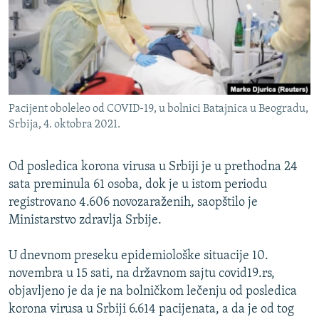
ISPRIČAJ MI
DNEVNO@RSE
SPECIJALI RSE
VIŠE OD NASLOVA
PRATITE NAS
Pacijent oboleleo od COVID-19, u bolnici Batajnica u Beogradu,
GENOCID U SREBRENICI
Srbija, 4. oktobra 2021.
POPLAVE I KLIZIŠTA U BIH 2024.
Od posledica korona virusa u Srbiji je u prethodna 24
TV LIBERTY
Sve RFE/RL stranice
sata preminula 61 osoba, dok je u istom periodu
POST SCRIPTUM
registrovano 4.606 novozaraženih, saopštilo je
MOJA EVROPA
Ministarstvo zdravlja Srbije.
TRI DECENIJE OD RATA U BIH
U dnevnom preseku epidemiološke situacije 10.
SVE KARTE DEJTONA
novembra u 15 sati, na državnom sajtu covid19.rs,
objavljeno je da je na bolničkom lečenju od posledica
NASTANAK I RASPAD JUGOSLAVIJE
korona virusa u Srbiji 6.614 pacijenata, a da je od tog