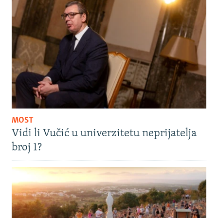
MOST
Vidi li Vučić u univerzitetu neprijatelja
broj 1?