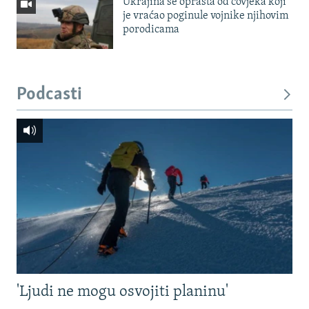
Ukrajina se oprašta od čovjeka koji
je vraćao poginule vojnike njihovim
porodicama
Podcasti
'Ljudi ne mogu osvojiti planinu'