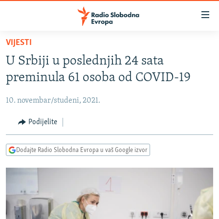
Dostupni
linkovi
Pređite
VIJESTI
na
VIJESTI
U Srbiji u poslednjih 24 sata
glavni
BOSNA I HERCEGOVINA
sadržaj
preminula 61 osoba od COVID-19
SRBIJA
Pređite
na
10. novembar/studeni, 2021.
KOSOVO
glavnu
CRNA GORA
Podijelite
navigaciju
Pređite
VIZUELNO
na
Dodajte Radio Slobodna Evropa u vaš Google izvor
PODCASTI
VIDEO
pretragu
RAT U UKRAJINI
FOTOGALERIJE
KINA NA BALKANU
INFOGRAFIKE
RSE PRIČE IZ SVIJETA