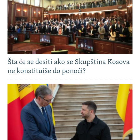
Šta će se desiti ako se Skupština Kosova
ne konstituiše do ponoći?