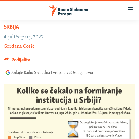
Dostupni
linkovi
Pređite
SRBIJA
na
VIJESTI
4. juli/srpanj, 2022.
glavni
BOSNA I HERCEGOVINA
Gordana Ćosić
sadržaj
SRBIJA
Pređite
Podijelite
na
KOSOVO
glavnu
Dodajte Radio Slobodna Evropa u vaš Google izvor
CRNA GORA
navigaciju
Pređite
VIZUELNO
na
PODCASTI
VIDEO
pretragu
RAT U UKRAJINI
FOTOGALERIJE
KINA NA BALKANU
INFOGRAFIKE
RSE PRIČE IZ SVIJETA