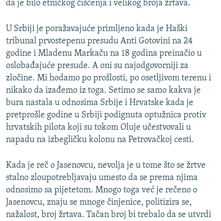
da je bilo etničkog čišćenja i velikog broja žrtava.
U Srbiji je poražavajuće primljeno kada je Haški
tribunal prvostepenu presudu Anti Gotovini na 24
godine i Mladenu Markaču na 18 godina preinačio u
oslobađajuće presude. A oni su najodgovorniji za
zločine. Mi hodamo po prošlosti, po osetljivom terenu i
nikako da izađemo iz toga. Setimo se samo kakva je
bura nastala u odnosima Srbije i Hrvatske kada je
pretprošle godine u Srbiji podignuta optužnica protiv
hrvatskih pilota koji su tokom Oluje učestvovali u
napadu na izbegličku kolonu na Petrovačkoj cesti.
Kada je reč o Jasenovcu, nevolja je u tome što se žrtve
stalno zloupotrebljavaju umesto da se prema njima
odnosimo sa pijetetom. Mnogo toga već je rečeno o
Jasenovcu, znaju se mnoge činjenice, politizira se,
nažalost, broj žrtava. Tačan broj bi trebalo da se utvrdi