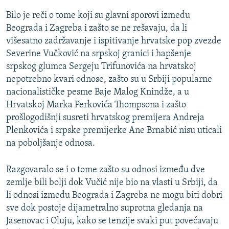
Bilo je reči o tome koji su glavni sporovi između
Beograda i Zagreba i zašto se ne rešavaju, da li
višesatno zadržavanje i ispitivanje hrvatske pop zvezde
Severine Vučković na srpskoj granici i hapšenje
srpskog glumca Sergeju Trifunovića na hrvatskoj
nepotrebno kvari odnose, zašto su u Srbiji popularne
nacionalističke pesme Baje Malog Knindže, a u
Hrvatskoj Marka Perkovića Thompsona i zašto
prošlogodišnji susreti hrvatskog premijera Andreja
Plenkovića i srpske premijerke Ane Brnabić nisu uticali
na poboljšanje odnosa.
Razgovaralo se i o tome zašto su odnosi između dve
zemlje bili bolji dok Vučić nije bio na vlasti u Srbiji, da
li odnosi između Beograda i Zagreba ne mogu biti dobri
sve dok postoje dijametralno suprotna gledanja na
Jasenovac i Oluju, kako se tenzije svaki put povećavaju