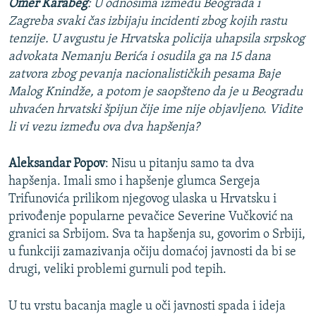
Omer Karabeg
:
U odnosima između Beograda i
Zagreba svaki čas izbijaju incidenti zbog kojih rastu
tenzije. U avgustu je Hrvatska policija uhapsila srpskog
advokata Nemanju Berića i osudila ga na 15 dana
zatvora zbog pevanja nacionalističkih pesama Baje
Malog Knindže, a potom je saopšteno da je u Beogradu
uhvaćen hrvatski špijun čije ime nije objavljeno. Vidite
li vi vezu između ova dva hapšenja?
Aleksandar Popov
: Nisu u pitanju samo ta dva
hapšenja. Imali smo i hapšenje glumca Sergeja
Trifunovića prilikom njegovog ulaska u Hrvatsku i
privođenje popularne pevačice Severine Vučković na
granici sa Srbijom. Sva ta hapšenja su, govorim o Srbiji,
u funkciji zamazivanja očiju domaćoj javnosti da bi se
drugi, veliki problemi gurnuli pod tepih.
U tu vrstu bacanja magle u oči javnosti spada i ideja