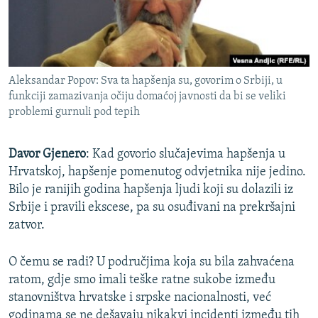
Aleksandar Popov: Sva ta hapšenja su, govorim o Srbiji, u
funkciji zamazivanja očiju domaćoj javnosti da bi se veliki
problemi gurnuli pod tepih
Davor Gjenero
:
Kad govorio slučajevima hapšenja u
Hrvatskoj, hapšenje pomenutog odvjetnika nije jedino.
Bilo je ranijih godina hapšenja ljudi koji su dolazili iz
Srbije i pravili ekscese, pa su osuđivani na prekršajni
zatvor.
O čemu se radi? U područjima koja su bila zahvaćena
ratom, gdje smo imali teške ratne sukobe između
stanovništva hrvatske i srpske nacionalnosti, već
godinama se ne dešavaju nikakvi incidenti između tih