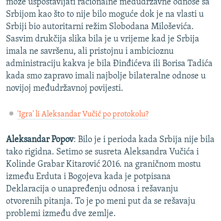
može uspostavljati racionalne međudržavne odnose sa
Srbijom kao što to nije bilo moguće dok je na vlasti u
Srbiji bio autoritarni režim Slobodana Miloševića.
Sasvim drukčija slika bila je u vrijeme kad je Srbija
imala ne savršenu, ali pristojnu i ambicioznu
administraciju kakva je bila Đinđićeva ili Borisa Tadića
kada smo zapravo imali najbolje bilateralne odnose u
novijoj međudržavnoj povijesti.
'Igra' li Aleksandar Vučić po protokolu?
Aleksandar Popov
: Bilo je i perioda kada Srbija nije bila
tako rigidna. Setimo se susreta Aleksandra Vučića i
Kolinde Grabar Kitarović 2016. na graničnom mostu
između Erduta i Bogojeva kada je potpisana
Deklaracija o unapređenju odnosa i rešavanju
otvorenih pitanja. To je po meni put da se rešavaju
problemi između dve zemlje.