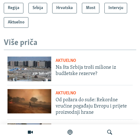
Regija
Srbija
Hrvatska
Most
Intervju
Aktuelno
Više priča
AKTUELNO
Na šta Srbija troši milione iz
budžetske rezerve?
AKTUELNO
Od požara do suše: Rekordne
vrućine pogađaju Evropu i prijete
proizvodnji hrane
BOSNA I HERCEGOVINA
Zašto je grupa od 30 osoba