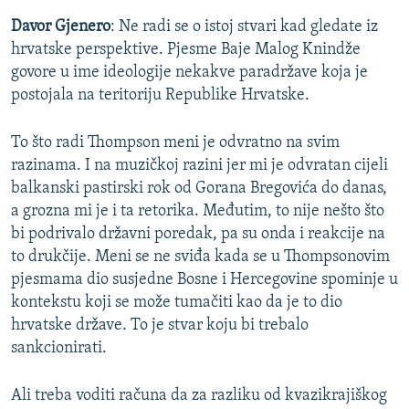
Davor Gjenero
: Ne radi se o istoj stvari kad gledate iz
hrvatske perspektive. Pjesme Baje Malog Knindže
govore u ime ideologije nekakve paradržave koja je
postojala na teritoriju Republike Hrvatske.
To što radi Thompson meni je odvratno na svim
razinama. I na muzičkoj razini jer mi je odvratan cijeli
balkanski pastirski rok od Gorana Bregovića do danas,
a grozna mi je i ta retorika. Međutim, to nije nešto što
bi podrivalo državni poredak, pa su onda i reakcije na
to drukčije. Meni se ne sviđa kada se u Thompsonovim
pjesmama dio susjedne Bosne i Hercegovine spominje u
kontekstu koji se može tumačiti kao da je to dio
hrvatske države. To je stvar koju bi trebalo
sankcionirati.
Ali treba voditi računa da za razliku od kvazikrajiškog