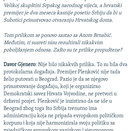
Velikoj skupštini Srpskog narodnog vijeća, a hrvatski
premijer je dva meseca kasnije posetio Srbiju da bi u
Subotici prisustvovao otvaranju Hrvatskog doma.
Tom prilikom se ponovo sastao sa Anom Brnabić.
Međutim, ti susreti nisu rezultirali nikakvim
poboljšanjem odnosa. Zašto su te prilike propuštene?
Davor Gjenero
: Nije bilo nikakvih prilika. To su bila dva
protokolarna događaja. Premijer Plenković nije tada
želio putovati u Beograd. Pazio je da se njegovo
prisustvovanje događaju, koji je organizirao
Demokratski savez Hrvata Vojvodine, ne pretvori u
državni posjet. Plenković je inzistirao da ne ide u
Beograd zbog toga što Srbija trenutno ima
administraciju koja ne pripada evropskom političkom
korpusu i koja nije harmonizirala svoju politiku sa
zajedničkom evropskom vanjskom i sigurnosnom