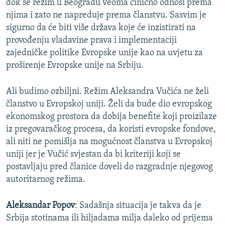
dok se režim u Beogradu veoma cinično odnosi prema
njima i zato ne napreduje prema članstvu. Sasvim je
sigurno da će biti više država koje će inzistirati na
provođenju vladavine prava i implementaciji
zajedničke politike Evropske unije kao na uvjetu za
proširenje Evropske unije na Srbiju.
Ali budimo ozbiljni. Režim Aleksandra Vučića ne želi
članstvo u Evropskoj uniji. Želi da bude dio evropskog
ekonomskog prostora da dobija benefite koji proizilaze
iz pregovaračkog procesa, da koristi evropske fondove,
ali niti ne pomišlja na mogućnost članstva u Evropskoj
uniji jer je Vučić svjestan da bi kriteriji koji se
postavljaju pred članice doveli do razgradnje njegovog
autoritarnog režima.
Aleksandar Popov
:
Sadašnja situacija je takva da je
Srbija stotinama ili hiljadama milja daleko od prijema