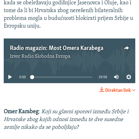
kada se obeležavaju godišnjice Jasenovca i Oluje, kao i
tome da li bi Hrvatska zbog nerešenih bilateralnih
problema mogla u budućnosti blokirati prijem Srbije u
Evropsku uniju.
Radio magazin: Most Omera Karabega
Izvor
Radio Slobodna Evropa
No media source currently available
0:00
29:59
Direktan link
Omer Karabeg
:
Koji su glavni sporovi između Srbije i
Hrvatske zbog kojih odnosi između te dve susedne
zemlje nikako da se poboljšaju?