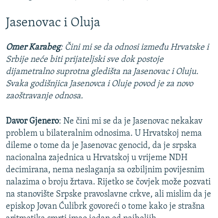
Jasenovac i Oluja
Omer Karabeg
:
Čini mi se da odnosi između Hrvatske i
Srbije neće biti prijateljski sve dok postoje
dijametralno suprotna gledišta na Jasenovac i Oluju.
Svaka godišnjica Jasenovca i Oluje povod je za novo
zaoštravanje odnosa.
Davor Gjenero
: Ne čini mi se da je Jasenovac nekakav
problem u bilateralnim odnosima. U Hrvatskoj nema
dileme o tome da je Jasenovac genocid, da je srpska
nacionalna zajednica u Hrvatskoj u vrijeme NDH
decimirana, nema neslaganja sa ozbiljnim povijesnim
nalazima o broju žrtava. Rijetko se čovjek može pozvati
na stanovište Srpske pravoslavne crkve, ali mislim da je
episkop Jovan Ćulibrk govoreći o tome kako je strašna