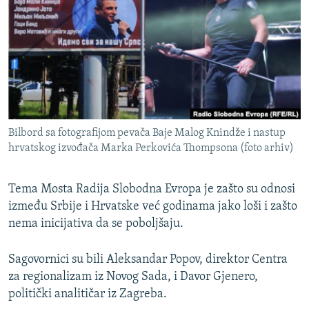
ISPRIČAJ MI
DNEVNO@RSE
SPECIJALI RSE
VIŠE OD NASLOVA
PRATITE NAS
GENOCID U SREBRENICI
Bilbord sa fotografijom pevača Baje Malog Knindže i nastup
POPLAVE I KLIZIŠTA U BIH 2024.
hrvatskog izvođača Marka Perkovića Thompsona (foto arhiv)
TV LIBERTY
Sve RFE/RL stranice
POST SCRIPTUM
Tema Mosta Radija Slobodna Evropa je zašto su odnosi
između Srbije i Hrvatske već godinama jako loši i zašto
MOJA EVROPA
nema inicijativa da se poboljšaju.
TRI DECENIJE OD RATA U BIH
Sagovornici su bili Aleksandar Popov, direktor Centra
SVE KARTE DEJTONA
za regionalizam iz Novog Sada, i Davor Gjenero,
NASTANAK I RASPAD JUGOSLAVIJE
politički analitičar iz Zagreba.