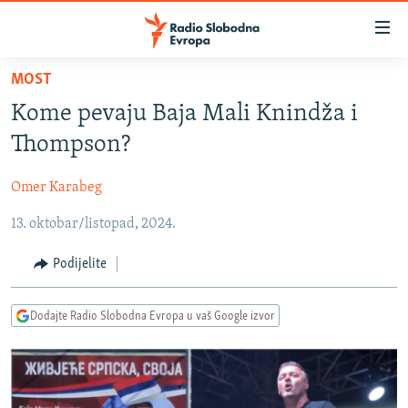
Dostupni
linkovi
Pređite
MOST
na
VIJESTI
Kome pevaju Baja Mali Knindža i
glavni
BOSNA I HERCEGOVINA
sadržaj
Thompson?
SRBIJA
Pređite
na
Omer Karabeg
KOSOVO
glavnu
13. oktobar/listopad, 2024.
CRNA GORA
navigaciju
Pređite
VIZUELNO
Podijelite
na
PODCASTI
VIDEO
pretragu
Dodajte Radio Slobodna Evropa u vaš Google izvor
RAT U UKRAJINI
FOTOGALERIJE
KINA NA BALKANU
INFOGRAFIKE
RSE PRIČE IZ SVIJETA