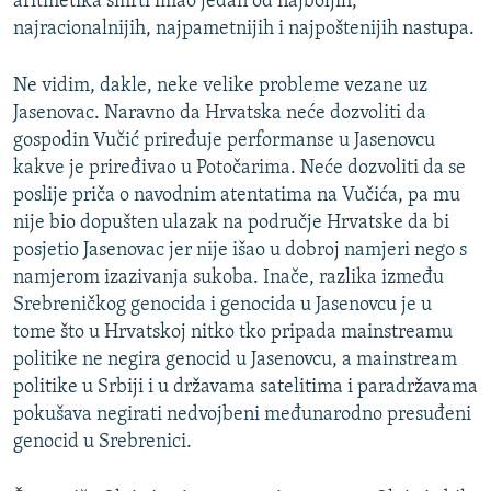
aritmetika smrti imao jedan od najboljih,
najracionalnijih, najpametnijih i najpoštenijih nastupa.
Ne vidim, dakle, neke velike probleme vezane uz
Jasenovac. Naravno da Hrvatska neće dozvoliti da
gospodin Vučić priređuje performanse u Jasenovcu
kakve je priređivao u Potočarima. Neće dozvoliti da se
poslije priča o navodnim atentatima na Vučića, pa mu
nije bio dopušten ulazak na područje Hrvatske da bi
posjetio Jasenovac jer nije išao u dobroj namjeri nego s
namjerom izazivanja sukoba. Inače, razlika između
Srebreničkog genocida i genocida u Jasenovcu je u
tome što u Hrvatskoj nitko tko pripada mainstreamu
politike ne negira genocid u Jasenovcu, a mainstream
politike u Srbiji i u državama satelitima i paradržavama
pokušava negirati nedvojbeni međunarodno presuđeni
genocid u Srebrenici.