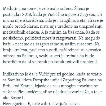
Međutim, na tome je vrlo malo rađeno. Šansa je
postojala i 2018. kada je Vučić bio u poseti Zagrebu, ali
ni ona nije iskorišćena. Bilo je i drugih susreta, ali sve je
ispalo protokolarno, ništa nije urađeno na unapređenju
međusobnih odnosa. A ja mislim da baš onda, kada se
ne slažemo, političari moraju razgovarati. Ne mogu da
kažu - nećemo da razgovaramo sa našim susedom. Na
kraju krajeva, prvi smo susedi, naši odnosi su okosnica
odnosa na Balkanu, svaki susret je trebalo da bude
iskorišćen da bi se korak po korak rešavali problemi.
Indikativno je da je Vučić pre tri godine, kada se vratio
sa Samita lidera Evropske unije i Zapadnog Balkana na
Brdu kod Kranja, izjavio da se u mnogim stvarima ne
slaže sa Plenkovićem, ali se u jednoj stvari slaže, a to je
oko Bosne i
Hercegovine. E, to je zabrinjavajuća izjava.