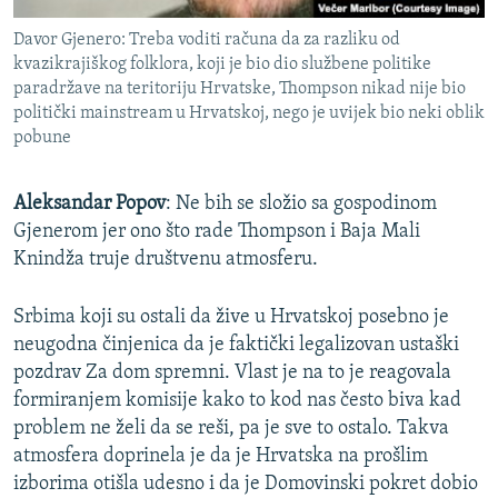
Davor Gjenero: Treba voditi računa da za razliku od
kvazikrajiškog folklora, koji je bio dio službene politike
paradržave na teritoriju Hrvatske, Thompson nikad nije bio
politički mainstream u Hrvatskoj, nego je uvijek bio neki oblik
pobune
Aleksandar Popov
: Ne bih se složio sa gospodinom
Gjenerom jer ono što rade Thompson i Baja Mali
Knindža truje društvenu atmosferu.
Srbima koji su ostali da žive u Hrvatskoj posebno je
neugodna činjenica da je faktički legalizovan ustaški
pozdrav Za dom spremni. Vlast je na to je reagovala
formiranjem komisije kako to kod nas često biva kad
problem ne želi da se reši, pa je sve to ostalo. Takva
atmosfera doprinela je da je Hrvatska na prošlim
izborima otišla udesno i da je Domovinski pokret dobio