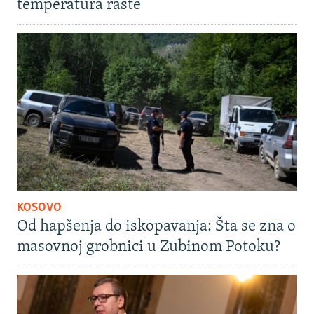
temperatura raste
KOSOVO
Od hapšenja do iskopavanja: Šta se zna o
masovnoj grobnici u Zubinom Potoku?