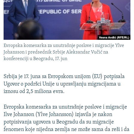
ISPRIČAJ MI
DNEVNO@RSE
SPECIJALI RSE
VIŠE OD NASLOVA
PRATITE NAS
Evropska komesarka za unutrašnje poslove i migracije Ylve
GENOCID U SREBRENICI
Johansson i predsednik Srbije Aleksandar Vučić na
konferenciji u Beogradu, 17. jun
POPLAVE I KLIZIŠTA U BIH 2024.
TV LIBERTY
Sve RFE/RL stranice
Srbija je 17. juna sa Evropskom unijom (EU) potpisala
POST SCRIPTUM
Ugovor o podršci Unije u upravljanju migracijama u
iznosu od 2,5 miliona evra.
MOJA EVROPA
TRI DECENIJE OD RATA U BIH
Evropska komesarka za unutrašnje poslove i migracije
SVE KARTE DEJTONA
Ilve Johanson (Ylve Johansson) izjavila je nakon
potpisivanja ugovora u Beogradu da su migracije
NASTANAK I RASPAD JUGOSLAVIJE
fenomen koje nijedna zemlja ne može sama da reši i da