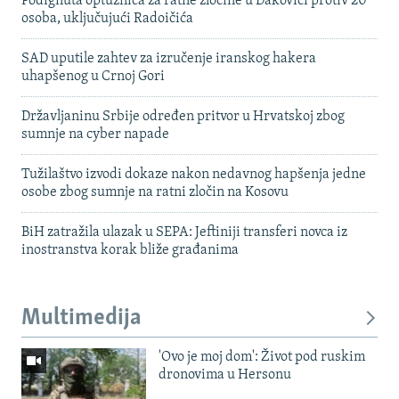
Podignuta optužnica za ratne zločine u Đakovici protiv 20
osoba, uključujući Radoičića
SAD uputile zahtev za izručenje iranskog hakera
uhapšenog u Crnoj Gori
Državljaninu Srbije određen pritvor u Hrvatskoj zbog
sumnje na cyber napade
Tužilaštvo izvodi dokaze nakon nedavnog hapšenja jedne
osobe zbog sumnje na ratni zločin na Kosovu
BiH zatražila ulazak u SEPA: Jeftiniji transferi novca iz
inostranstva korak bliže građanima
Multimedija
'Ovo je moj dom': Život pod ruskim
dronovima u Hersonu