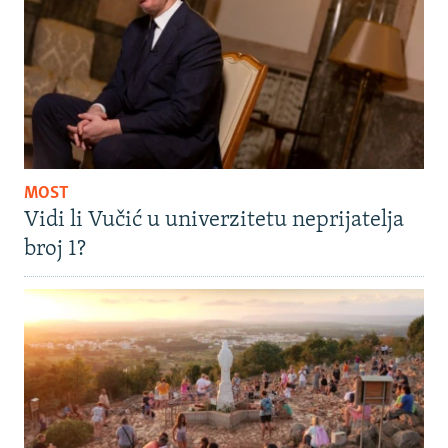
MOST
Vidi li Vučić u univerzitetu neprijatelja
broj 1?