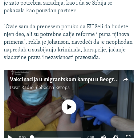
je zato potrebna saradnja, kao i da se Srbija se
pokazala kao pouzdan partner.
"Ovde sam da prenesem poruku da EU želi da budete
njen deo, ali su potrebne dalje reforme i puna njihova
primena", rekla je Johanson, navodeći da je neophodan
napredak u suzbijanju kriminala, korupcije, jačanje
vladavine prava i nezavisnosti pravosuđa.
Vakcinacija u migrantskom kampu u Beogradu
Izvor
Radio Slobodna Evropa
No media source currently available
Auto
0:00
0:58