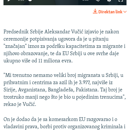
240p
Direktan link
360p
Auto
240p
360p
480p
480p
Predsednik Srbije Aleksandar Vučić izjavio je nakon
ceremonije potpisivanja ugovora da je u pitanju
720p
720p
1080p
"značajan" iznos za podršku kapacitetima za migrante i
1080p
njihovo obrazovanje, te da EU Srbiji u ove svrhe daje
ukupno više od 11 miliona evra.
"Mi trenutno nemamo veliki broj migranata u Srbiji, u
prihvatnim i centrima za azil ih je 3.977, najviše iz
Sirije, Avganistana, Bangladeša, Pakistana. Taj broj je
trostruko manji nego što je bio u pojedinim trenucima",
rekao je Vučić.
On je dodao da je sa komesarkom EU razgovarao i o
vladavini prava, borbi protiv organizovanog kriminala i