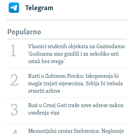
Telegram
Popularno
1
Vlasnici srušenih objekata na Gazivodama:
'Godinama smo gradili i za nekoliko sati
ostali bez svega'
2
Kurti u Zubinom Potoku: Iskopavanja bi
mogla trajati mjesecima, Srbija bi trebala
otvoriti arhive
3
Rusi u Crnoj Gori traže nove adrese nakon
uvođenja viza
Memorijalni centar Srebrenica: Negiranje