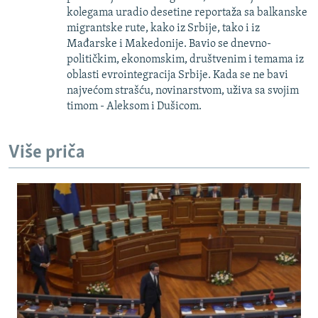
kolegama uradio desetine reportaža sa balkanske
migrantske rute, kako iz Srbije, tako i iz
Mađarske i Makedonije. Bavio se dnevno-
političkim, ekonomskim, društvenim i temama iz
oblasti evrointegracija Srbije. Kada se ne bavi
najvećom strašću, novinarstvom, uživa sa svojim
timom - Aleksom i Dušicom.
Više priča