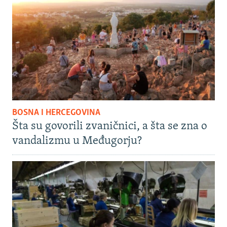
BOSNA I HERCEGOVINA
Šta su govorili zvaničnici, a šta se zna o
vandalizmu u Međugorju?