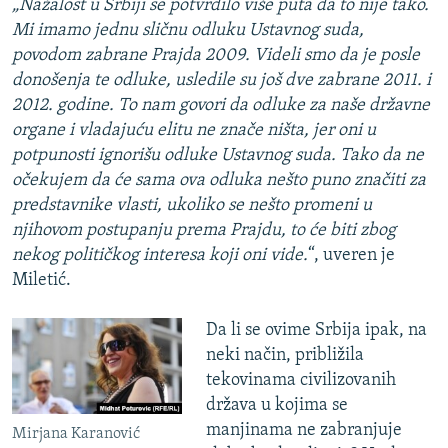
„Nažalost u Srbiji se potvrdilo više puta da to nije tako.
Mi imamo jednu sličnu odluku Ustavnog suda,
povodom zabrane Prajda 2009. Videli smo da je posle
donošenja te odluke, usledile su još dve zabrane 2011. i
2012. godine. To nam govori da odluke za naše državne
organe i vladajuću elitu ne znače ništa, jer oni u
potpunosti ignorišu odluke Ustavnog suda. Tako da ne
očekujem da će sama ova odluka nešto puno značiti za
predstavnike vlasti, ukoliko se nešto promeni u
njihovom postupanju prema Prajdu, to će biti zbog
nekog političkog interesa koji oni vide.
“, uveren je
Miletić.
Da li se ovime Srbija ipak, na
neki način, približila
tekovinama civilizovanih
država u kojima se
manjinama ne zabranjuje
Mirjana Karanović