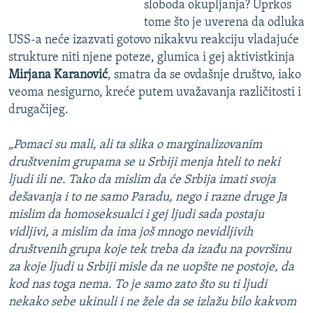
sloboda okupljanja? Uprkos
tome što je uverena da odluka
USS-a neće izazvati gotovo nikakvu reakciju vladajuće
strukture niti njene poteze, glumica i gej aktivistkinja
Mirjana Karanović
, smatra da se ovdašnje društvo, iako
veoma nesigurno, kreće putem uvažavanja različitosti i
drugačijeg.
„Pomaci su mali, ali ta slika o marginalizovanim
društvenim grupama se u Srbiji menja hteli to neki
ljudi ili ne. Tako da mislim da će Srbija imati svoja
dešavanja i to ne samo Paradu, nego i razne druge Ja
mislim da homoseksualci i gej ljudi sada postaju
vidljivi, a mislim da ima još mnogo nevidljivih
društvenih grupa koje tek treba da izađu na površinu
za koje ljudi u Srbiji misle da ne uopšte ne postoje, da
kod nas toga nema. To je samo zato što su ti ljudi
nekako sebe ukinuli i ne žele da se izlažu bilo kakvom