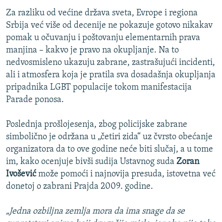
Za razliku od većine država sveta, Evrope i regiona
Srbija već više od decenije ne pokazuje gotovo nikakav
pomak u očuvanju i poštovanju elementarnih prava
manjina – kakvo je pravo na okupljanje. Na to
nedvosmisleno ukazuju zabrane, zastrašujući incidenti,
ali i atmosfera koja je pratila sva dosadašnja okupljanja
pripadnika LGBT populacije tokom manifestacija
Parade ponosa.
Poslednja prošlojesenja, zbog policijske zabrane
simbolično je održana u „četiri zida“ uz čvrsto obećanje
organizatora da to ove godine neće biti slučaj, a u tome
im, kako ocenjuje bivši sudija Ustavnog suda
Zoran
Ivošević
može pomoći i najnovija presuda, istovetna već
donetoj o zabrani Prajda 2009. godine.
„Jedna ozbiljna zemlja mora da ima snage da se