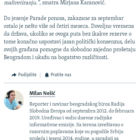
maltretiranju.“
, smatra Mirjana Karanović.
Do jesenje Parade ponosa, zakazane za septembar
ostalo je nešto više od četiri meseca. Dovoljno vremena
da država, ukoliko se ovoga puta bez ikakve rezerve o
tome konačno uspostavi jasan politički konsenzus, delu
svojih građana pomogne da slobodno zajedno prošetaju
Beogradom i ukažu na bogatstvo različitosti.
Podijelite
Pratite nas
Milan Nešić
Reporter i novinar beogradskog biroa Radija
Slobodna Evropa od septembra 2012. do februara
2019. Uređivao i vodio dnevne radijske
informativne emisije. Sa terena izveštavao o
razornim poplavama koje su pogodile Srbiju
proleća i jeseni 2014. godine, u saradnji sa