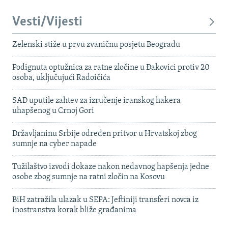
Vesti/Vijesti
Zelenski stiže u prvu zvaničnu posjetu Beogradu
Podignuta optužnica za ratne zločine u Đakovici protiv 20
osoba, uključujući Radoičića
SAD uputile zahtev za izručenje iranskog hakera
uhapšenog u Crnoj Gori
Državljaninu Srbije određen pritvor u Hrvatskoj zbog
sumnje na cyber napade
Tužilaštvo izvodi dokaze nakon nedavnog hapšenja jedne
osobe zbog sumnje na ratni zločin na Kosovu
BiH zatražila ulazak u SEPA: Jeftiniji transferi novca iz
inostranstva korak bliže građanima