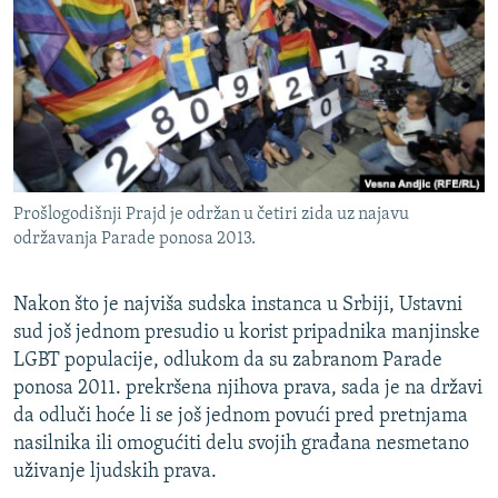
ISPRIČAJ MI
DNEVNO@RSE
SPECIJALI RSE
VIŠE OD NASLOVA
PRATITE NAS
GENOCID U SREBRENICI
Prošlogodišnji Prajd je održan u četiri zida uz najavu
POPLAVE I KLIZIŠTA U BIH 2024.
održavanja Parade ponosa 2013.
TV LIBERTY
Sve RFE/RL stranice
POST SCRIPTUM
Nakon što je najviša sudska instanca u Srbiji, Ustavni
sud još jednom presudio u korist pripadnika manjinske
MOJA EVROPA
LGBT populacije, odlukom da su zabranom Parade
TRI DECENIJE OD RATA U BIH
ponosa 2011. prekršena njihova prava, sada je na državi
da odluči hoće li se još jednom povući pred pretnjama
SVE KARTE DEJTONA
nasilnika ili omogućiti delu svojih građana nesmetano
NASTANAK I RASPAD JUGOSLAVIJE
uživanje ljudskih prava.