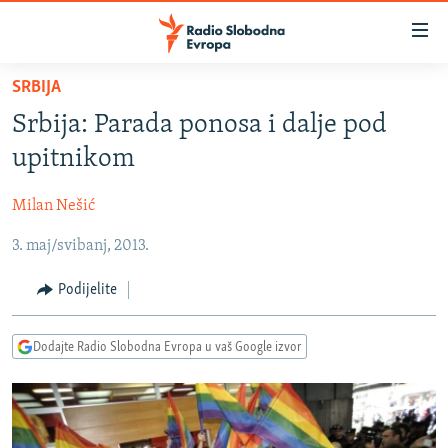
Dostupni
linkovi
Pređite
SRBIJA
na
VIJESTI
Srbija: Parada ponosa i dalje pod
glavni
BOSNA I HERCEGOVINA
sadržaj
upitnikom
SRBIJA
Pređite
na
Milan Nešić
KOSOVO
glavnu
3. maj/svibanj, 2013.
CRNA GORA
navigaciju
Pređite
VIZUELNO
Podijelite
na
PODCASTI
VIDEO
pretragu
Dodajte Radio Slobodna Evropa u vaš Google izvor
RAT U UKRAJINI
FOTOGALERIJE
KINA NA BALKANU
INFOGRAFIKE
RSE PRIČE IZ SVIJETA