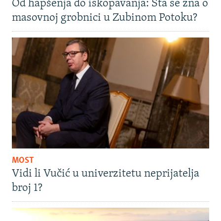
Od hapšenja do iskopavanja: Šta se zna o
masovnoj grobnici u Zubinom Potoku?
MOST
Vidi li Vučić u univerzitetu neprijatelja
broj 1?