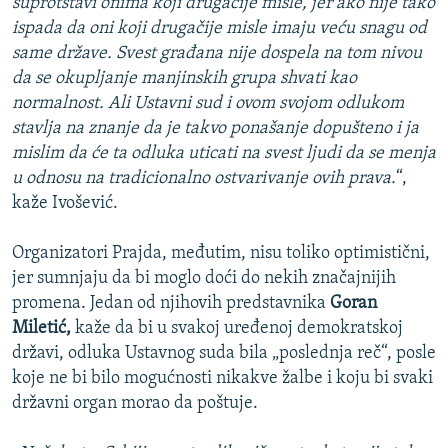
suprotstavi onima koji drugačije misle, jer ako nije tako
ispada da oni koji drugačije misle imaju veću snagu od
same države. Svest građana nije dospela na tom nivou
da se okupljanje manjinskih grupa shvati kao
normalnost. Ali Ustavni sud i ovom svojom odlukom
stavlja na znanje da je takvo ponašanje dopušteno i ja
mislim da će ta odluka uticati na svest ljudi da se menja
u odnosu na tradicionalno ostvarivanje ovih prava.
“,
kaže Ivošević.
Organizatori Prajda, međutim, nisu toliko optimistični,
jer sumnjaju da bi moglo doći do nekih značajnijih
promena. Jedan od njihovih predstavnika
Goran
Miletić,
kaže da bi u svakoj uređenoj demokratskoj
državi, odluka Ustavnog suda bila „poslednja reč“, posle
koje ne bi bilo mogućnosti nikakve žalbe i koju bi svaki
državni organ morao da poštuje.