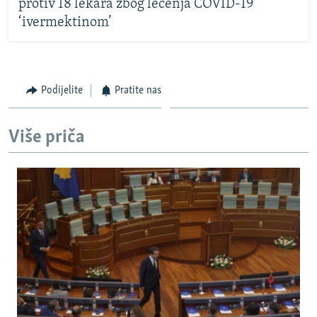
protiv 18 lekara zbog lečenja COVID-19
‘ivermektinom’
Podijelite
Pratite nas
Više priča