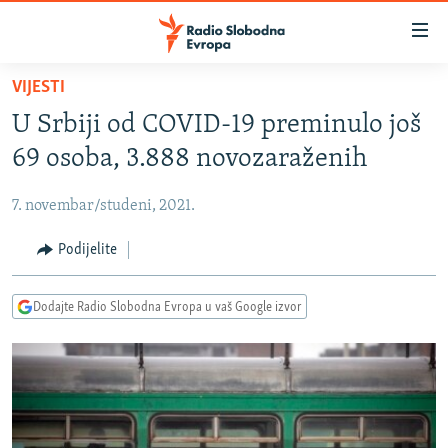
Dostupni
linkovi
Pređite
VIJESTI
na
VIJESTI
U Srbiji od COVID-19 preminulo još
glavni
BOSNA I HERCEGOVINA
sadržaj
69 osoba, 3.888 novozaraženih
SRBIJA
Pređite
na
7. novembar/studeni, 2021.
KOSOVO
glavnu
CRNA GORA
Podijelite
navigaciju
Pređite
VIZUELNO
na
Dodajte Radio Slobodna Evropa u vaš Google izvor
PODCASTI
VIDEO
pretragu
RAT U UKRAJINI
FOTOGALERIJE
KINA NA BALKANU
INFOGRAFIKE
RSE PRIČE IZ SVIJETA