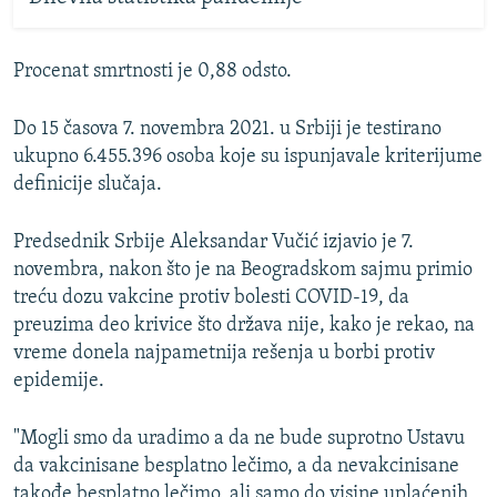
Procenat smrtnosti je 0,88 odsto.
Do 15 časova 7. novembra 2021. u Srbiji je testirano
ukupno 6.455.396 osoba koje su ispunjavale kriterijume
definicije slučaja.
Predsednik Srbije Aleksandar Vučić izjavio je 7.
novembra, nakon što je na Beogradskom sajmu primio
treću dozu vakcine protiv bolesti COVID-19, da
preuzima deo krivice što država nije, kako je rekao, na
vreme donela najpametnija rešenja u borbi protiv
epidemije.
"Mogli smo da uradimo a da ne bude suprotno Ustavu
da vakcinisane besplatno lečimo, a da nevakcinisane
takođe besplatno lečimo, ali samo do visine uplaćenih