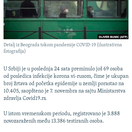
ISPRIČAJ MI
DNEVNO@RSE
SPECIJALI RSE
VIŠE OD NASLOVA
PRATITE NAS
Detalj iz Beograda tokom pandemije COVID-19 (ilustrativna
GENOCID U SREBRENICI
fotografija)
POPLAVE I KLIZIŠTA U BIH 2024.
U Srbiji je u poslednja 24 sata preminulo još 69 osoba
TV LIBERTY
Sve RFE/RL stranice
od posledica infekcije korona vi-rusom, čime je ukupan
POST SCRIPTUM
broj žrtava od početka epidemije u zemlji porastao na
MOJA EVROPA
10.405, saopšteno je 7. novembra na sajtu Ministarstva
zdravlja Covid19.rs.
TRI DECENIJE OD RATA U BIH
SVE KARTE DEJTONA
U istom vremenskom periodu, registrovano je 3.888
novozaraženih među 13.386 testiranih osoba.
NASTANAK I RASPAD JUGOSLAVIJE