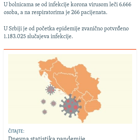
U bolnicama se od infekcije korona virusom leči 6.666
osoba, a na respiratorima je 266 pacijenata.
U Srbiji je od početka epidemije zvanično potvrđeno
1.183.025 slučajeva infekcije.
ČITAJTE:
Dnevna statistika pandemije