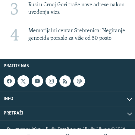
3
Rusi u Crnoj Gori traže nove adrese nakon
uvođenja viza
4
Memorijalni centar Srebrenica: Negiranje
genocida poraslo za više od 50 posto
PRATITE NAS
INFO
PRETRAŽI
Sva prava zadržana. Radio Free Europe / Radio Liberty © 2026