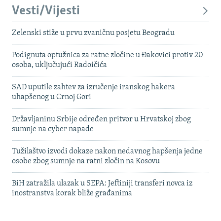
Vesti/Vijesti
Zelenski stiže u prvu zvaničnu posjetu Beogradu
Podignuta optužnica za ratne zločine u Đakovici protiv 20
osoba, uključujući Radoičića
SAD uputile zahtev za izručenje iranskog hakera
uhapšenog u Crnoj Gori
Državljaninu Srbije određen pritvor u Hrvatskoj zbog
sumnje na cyber napade
Tužilaštvo izvodi dokaze nakon nedavnog hapšenja jedne
osobe zbog sumnje na ratni zločin na Kosovu
BiH zatražila ulazak u SEPA: Jeftiniji transferi novca iz
inostranstva korak bliže građanima