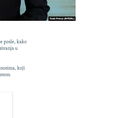
je posle, kako
sivanja u
nosima, koji
a svom