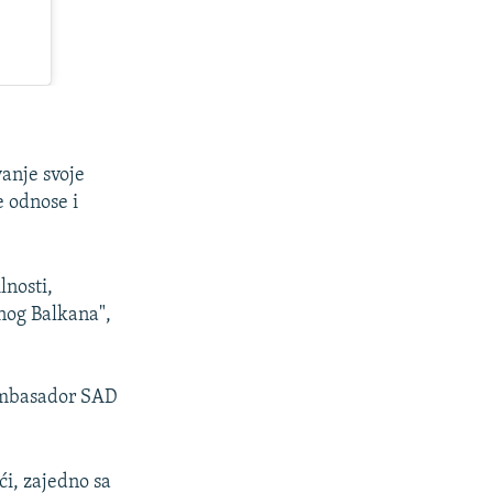
vanje svoje
e odnose i
lnosti,
nog Balkana",
ambasador SAD
ći, zajedno sa