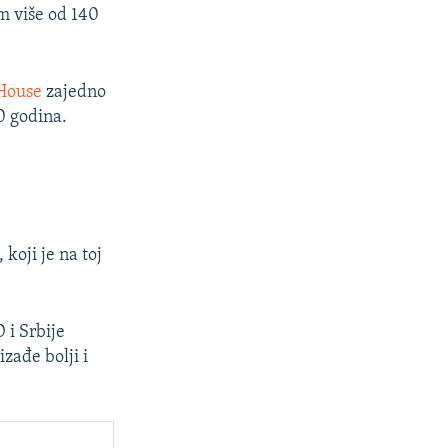
m više od 140
House
zajedno
0 godina.
oji je na toj
 i Srbije
zađe bolji i