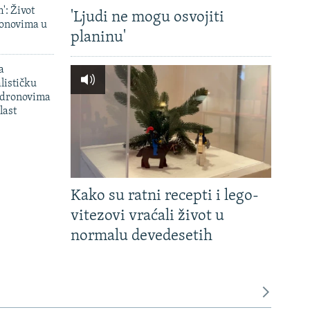
': Život
'Ljudi ne mogu osvojiti
onovima u
planinu'
a
lističku
 dronovima
last
Kako su ratni recepti i lego-
vitezovi vraćali život u
normalu devedesetih