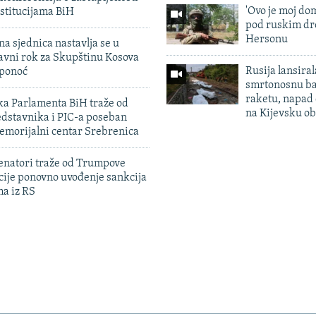
'Ovo je moj dom
stitucijama BiH
pod ruskim dr
Hersonu
na sjednica nastavlja se u
avni rok za Skupštinu Kosova
Rusija lansiral
 ponoć
smrtonosnu ba
raketu, napad
ka Parlamenta BiH traže od
na Kijevsku ob
edstavnika i PIC-a poseban
emorijalni centar Srebrenica
enatori traže od Trumpove
cije ponovno uvođenje sankcija
ma iz RS