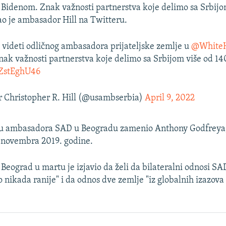
idenom. Znak važnosti partnerstva koje delimo sa Srbijo
ao je ambasador Hill na Twitteru.
e videti odličnog ambasadora prijateljske zemlje u
@White
Znak važnosti partnerstva koje delimo sa Srbijom više od 14
MZstEghU46
Christopher R. Hill (@usambserbia)
April 9, 2022
tu ambasadora SAD u Beogradu zamenio Anthony Godfreya, k
d novembra 2019. godine.
Beograd u martu je izjavio da želi da bilateralni odnosi SAD
nikada ranije" i da odnos dve zemlje "iz globalnih izazova i