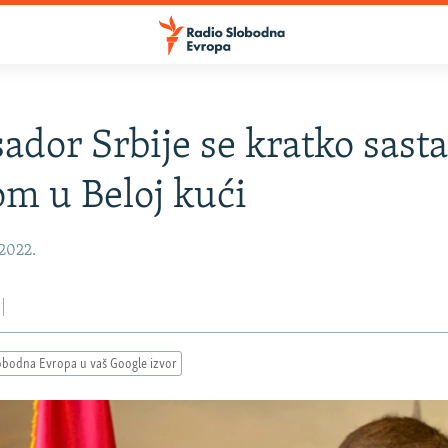
dor Srbije se kratko sasta
m u Beloj kući
 2022.
obodna Evropa u vaš Google izvor