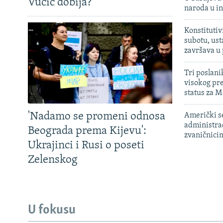
Vučić dobija?
naroda u in
Konstitutiv
subotu, ust
završava u
Tri poslani
visokog pr
status za M
'Nadamo se promeni odnosa
Američki s
administra
Beograda prema Kijevu':
zvaničnici
Ukrajinci i Rusi o poseti
Zelenskog
U fokusu