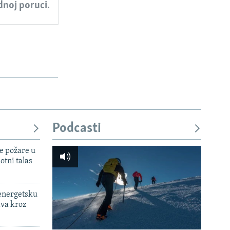
ednoj poruci.
Podcasti
e požare u
otni talas
 energetsku
ava kroz