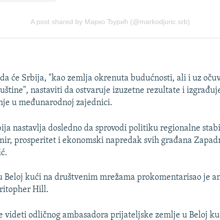
da će Srbija, "kao zemlja okrenuta budućnosti, ali i uz oču
uštine", nastaviti da ostvaruje izuzetne rezultate i izgrađuj
nje u međunarodnoj zajednici.
ja nastavlja dosledno da sprovodi politiku regionalne stabi
 mir, prosperitet i ekonomski napredak svih građana Zapad
ić.
u Beloj kući na društvenim mrežama prokomentarisao je 
itopher Hill.
e videti odličnog ambasadora prijateljske zemlje u Beloj ku