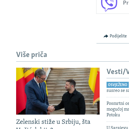
Pr
Podijelite
Više priča
Vesti/V
OSVJEŽENO
susreo se 
Posmrtni os
mogućoj ma
Potoku
Zelenski stiže u Srbiju, šta
U Sarajevu 