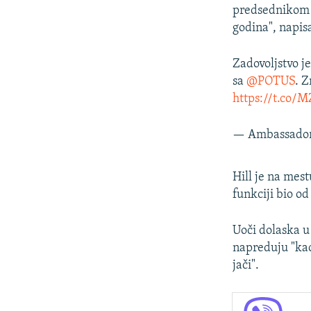
predsednikom B
godina", napis
Zadovoljstvo j
sa
@POTUS
. 
https://t.co/
— Ambassador 
Hill je na mes
funkciji bio o
Uoči dolaska u 
napreduju "kao 
jači".