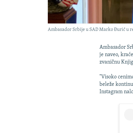
Ambasador Srbije u SAD Marko Đurić u rez
Ambasador Srbi
je naveo, krać
zvaničnu Knjig
"Visoko cenimo
beleže kontinu
Instagram nal