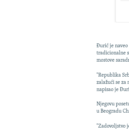
Đurić je naveo 
tradicionalne s
mostove sarad
"Republika Srbi
zalažući se za
napisao je Đur
Njegovu poset
u Beogradu Chr
"Zadovoljstvo j