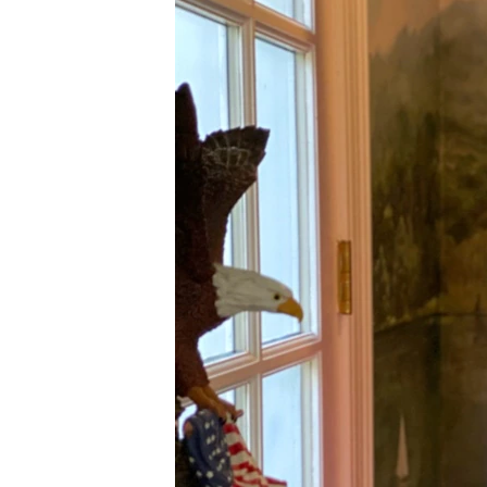
ISPRIČAJ MI
DNEVNO@RSE
SPECIJALI RSE
VIŠE OD NASLOVA
GENOCID U SREBRENICI
POPLAVE I KLIZIŠTA U BIH 2024.
TV LIBERTY
POST SCRIPTUM
MOJA EVROPA
TRI DECENIJE OD RATA U BIH
SVE KARTE DEJTONA
NASTANAK I RASPAD JUGOSLAVIJE