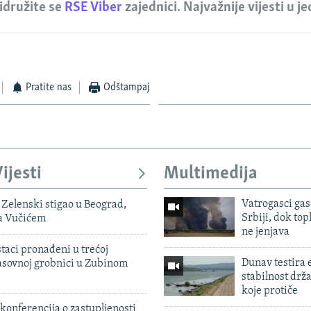
idružite se
RSE Viber
zajednici. Najvažnije vijesti u j
Pratite nas
Odštampaj
ijesti
Multimedija
Vatrogasci gas
Zelenski stigao u Beograd,
Srbiji, dok topl
sa Vučićem
ne jenjava
taci pronađeni u trećoj
Dunav testira
sovnoj grobnici u Zubinom
stabilnost drž
koje protiče
konferencija o zastupljenosti