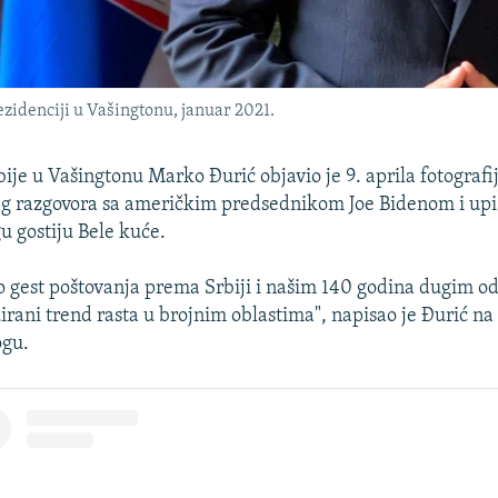
idenciji u Vašingtonu, januar 2021.
je u Vašingtonu Marko Đurić objavio je 9. aprila fotografi
eg razgovora sa američkim predsednikom Joe Bidenom i upi
u gostiju Bele kuće.
 gest poštovanja prema Srbiji i našim 140 godina dugim od
irani trend rasta u brojnim oblastima", napisao je Đurić n
ogu.