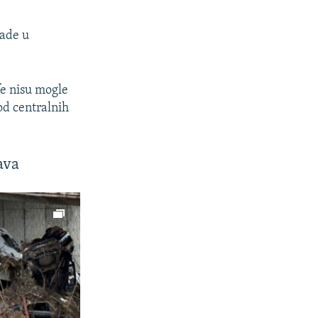
lade u
fe nisu mogle
od centralnih
ava