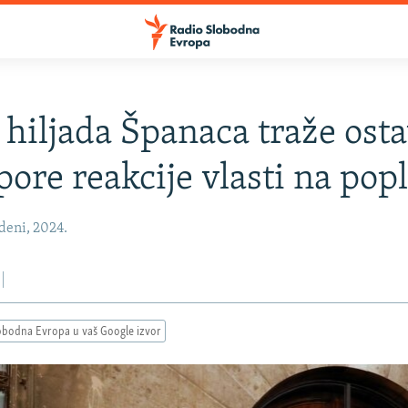
 hiljada Španaca traže ost
pore reakcije vlasti na pop
deni, 2024.
obodna Evropa u vaš Google izvor