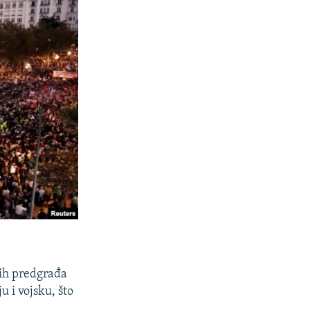
nih predgrađa
u i vojsku, što