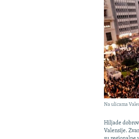
Na ulicama Valen
Hiljade dobrov
Valensije. Zvan
su regionalne v