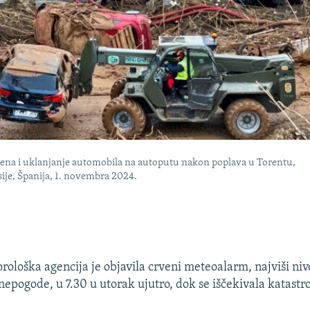
rena i uklanjanje automobila na autoputu nakon poplava u Torentu,
sije, Španija, 1. novembra 2024.
ološka agencija je objavila crveni meteoalarm, najviši ni
epogode, u 7.30 u utorak ujutro, dok se iščekivala katastro