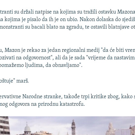
anti su držali natpise na kojima su tražili ostavku Mazona
na kojima je pisalo da ih je on ubio. Nakon dolaska do sjedi
onstranti su bacali blato na zgradu, te ostavili blatnjave o
u, Mazon je rekao za jedan regionalni medij "da će biti vr
ozivati na odgovornost", ali da je sada "vrijeme da nastavi
 pomažemo ljudima, da obnavljamo".
poštuje" marš.
rvativne Narodne stranke, takođe trpi kritike zbog, kako s
čnog odgovora na prirodnu katastrofu.