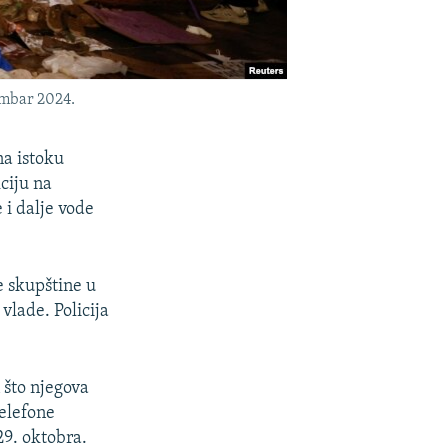
embar 2024.
na istoku
ciju na
 i dalje vode
e skupštine u
vlade. Policija
 što njegova
telefone
29. oktobra.