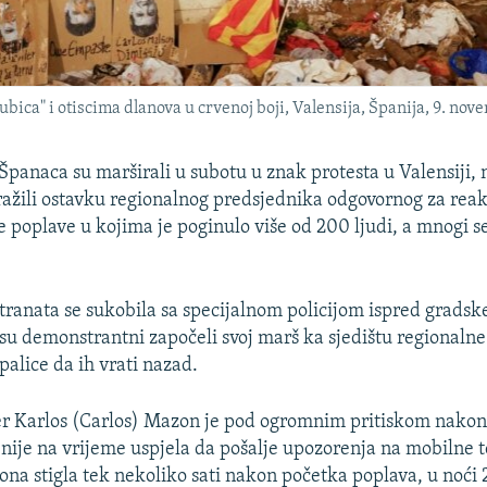
ica" i otiscima dlanova u crvenoj boji, Valensija, Španija, 9. nov
 Španaca su marširali u subotu u znak protesta u Valensiji, 
tražili ostavku regionalnog predsjednika odgovornog za reak
e poplave u kojima je poginulo više od 200 ljudi, a mnogi se
anata se sukobila sa specijalnom policijom ispred gradsk
 su demonstrantni započeli svoj marš ka sjedištu regionalne 
 palice da ih vrati nazad.
er Karlos (Carlos) Mazon je pod ogromnim pritiskom nakon
 nije na vrijeme uspjela da pošalje upozorenja na mobilne 
 ona stigla tek nekoliko sati nakon početka poplava, u noći 