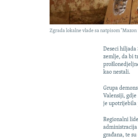
Zgrada lokalne vlade sa natpisom "Mazon ub
Deseci hiljada
zemlje, da bi 
prošlonedjeljn
kao nestali.
Grupa demonstr
Valensiji, gdje
je upotrijebila
Regionalni lid
administracija
građana, te su