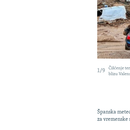
Čišćenje te
1/9
blizu Valen
Španska meteor
za vremenske n