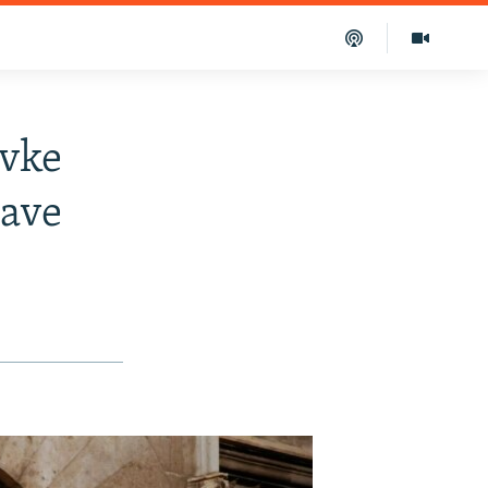
avke
lave