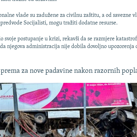
onalne vlade su zadužene za civilnu zaštitu, a od savezne v
predvode Socijalisti, mogu tražiti dodatne resurse.
o svoje postupanje u krizi, rekavši da se razmjere katastro
e da njegova administracija nije dobila dovoljno upozorenja 
 sprema za nove padavine nakon razornih popl