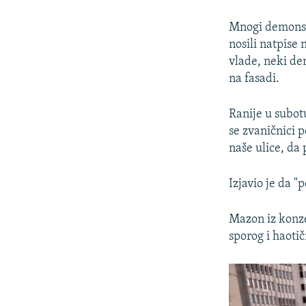
Mnogi demonstr
nosili natpise 
vlade, neki dem
na fasadi.
Ranije u subot
se zvaničnici p
naše ulice, da
Izjavio je da "
Mazon iz konze
sporog i haoti