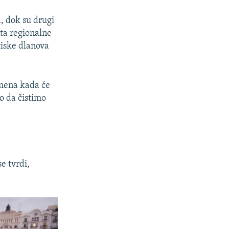
, dok su drugi
šta regionalne
tiske dlanova
emena kada će
mo da čistimo
e tvrdi,