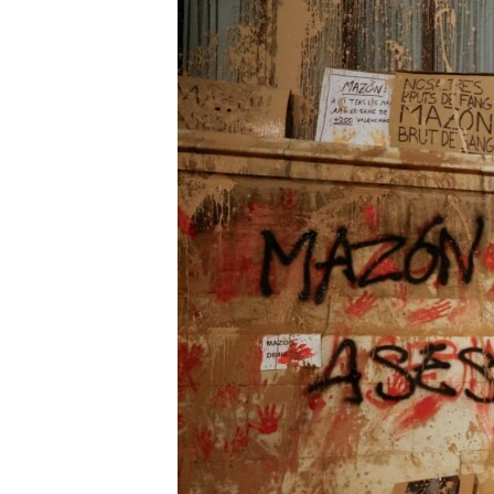
ISPRIČAJ MI
DNEVNO@RSE
SPECIJALI RSE
VIŠE OD NASLOVA
GENOCID U SREBRENICI
POPLAVE I KLIZIŠTA U BIH 2024.
TV LIBERTY
POST SCRIPTUM
MOJA EVROPA
TRI DECENIJE OD RATA U BIH
SVE KARTE DEJTONA
NASTANAK I RASPAD JUGOSLAVIJE