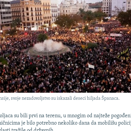
sije, svoje nezadovoljstvo su iskazali deseci hiljada Španaca.
oljaca su bili prvi na terenu, u mnogim od najteže pogođe
ičnicima je bilo potrebno nekoliko dana da mobilišu policij
lasti tražile od državnih.