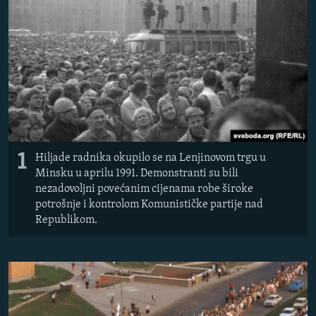
ISPRIČAJ MI
DNEVNO@RSE
SPECIJALI RSE
VIŠE OD NASLOVA
PRATITE NAS
GENOCID U SREBRENICI
POPLAVE I KLIZIŠTA U BIH 2024.
1
Hiljade radnika okupilo se na Lenjinovom trgu u
TV LIBERTY
Sve RFE/RL stranice
Minsku u aprilu 1991. Demonstranti su bili
nezadovoljni povećanim cijenama robe široke
POST SCRIPTUM
potrošnje i kontrolom Komunističke partije nad
MOJA EVROPA
Republikom.
TRI DECENIJE OD RATA U BIH
SVE KARTE DEJTONA
NASTANAK I RASPAD JUGOSLAVIJE