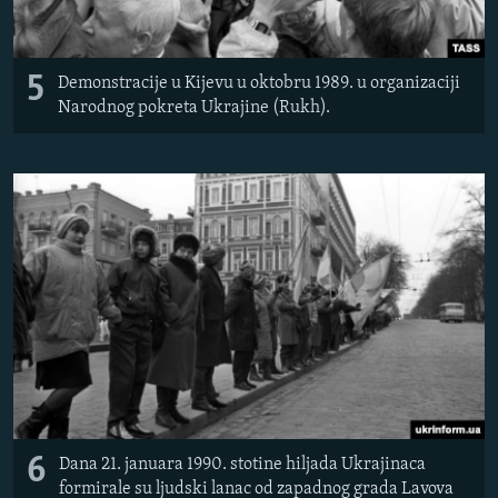
5
Demonstracije u Kijevu u oktobru 1989. u organizaciji
Narodnog pokreta Ukrajine (Rukh).
6
Dana 21. januara 1990. stotine hiljada Ukrajinaca
formirale su ljudski lanac od zapadnog grada Lavova