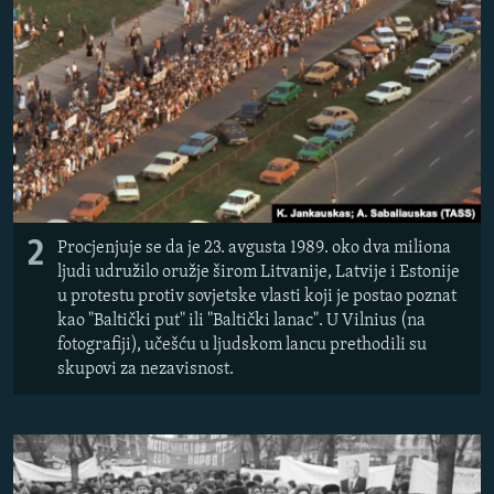
2
Procjenjuje se da je 23. avgusta 1989. oko dva miliona
ljudi udružilo oružje širom Litvanije, Latvije i Estonije
u protestu protiv sovjetske vlasti koji je postao poznat
kao "Baltički put" ili "Baltički lanac". U Vilnius (na
fotografiji), učešću u ljudskom lancu prethodili su
skupovi za nezavisnost.