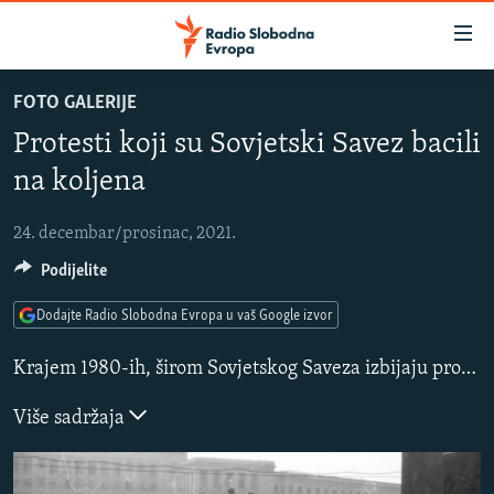
Dostupni
linkovi
Pređite
FOTO GALERIJE
na
VIJESTI
Protesti koji su Sovjetski Savez bacili
glavni
BOSNA I HERCEGOVINA
sadržaj
na koljena
SLUŠAJTE
SRBIJA
Pređite
na
24. decembar/prosinac, 2021.
KOSOVO
glavnu
YouTube Music
Podijelite
CRNA GORA
navigaciju
Pređite
VIZUELNO
Dodajte Radio Slobodna Evropa u vaš Google izvor
Spotify
na
PODCASTI
VIDEO
pretragu
Krajem 1980-ih, širom Sovjetskog Saveza izbijaju protestni pokreti, a ljudi u konstitutivnim republikama pozivaju na nezavisnost. Siti korumpiranog sovjetskog režima, demonstranti su tražili kraj sovjetske vlasti i pravednije društvo.
RAT U UKRAJINI
FOTOGALERIJE
YouTube
Više sadržaja
KINA NA BALKANU
INFOGRAFIKE
Pratite
RSE PRIČE IZ SVIJETA