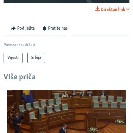
240p
Direktan link
360p
Auto
240p
360p
480p
480p
Podijelite
Pratite nas
720p
720p
1080p
Povezani sadržaji
1080p
Vijesti
Srbija
Više priča