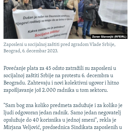
ISPRIČAJ MI
DNEVNO@RSE
SPECIJALI RSE
VIŠE OD NASLOVA
PRATITE NAS
Zaposleni u socijalnoj zaštiti pred zgradom Vlade Srbije,
GENOCID U SREBRENICI
Beograd, 6. decembar 2023.
POPLAVE I KLIZIŠTA U BIH 2024.
Povećanje plata za 45 odsto zatražili su zaposleni u
TV LIBERTY
Sve RFE/RL stranice
socijalnoj zaštiti Srbije na protestu 6. decembra u
POST SCRIPTUM
Beogradu. Zahtevaju i novi kolektivni ugovor i hitno
MOJA EVROPA
zapošljavanje još 2.000 radnika u tom sektoru.
TRI DECENIJE OD RATA U BIH
"Sam bog zna koliko predmeta zadužuje i za koliko je
SVE KARTE DEJTONA
ljudi odgovoran jedan radnik. Samo jedan negovatelj
opslužuje do 40 korisnika u jednoj smeni", rekla je
NASTANAK I RASPAD JUGOSLAVIJE
Mirjana Veljović, predsednica Sindikata zaposlenih u