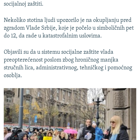
socijalnoj zaštiti.
Nekoliko stotina ljudi upozorilo je na okupljanju pred
zgradom Vlade Srbije, koje je počelo u simboličnih pet
do 12, da rade u katastrofalnim uslovima.
Objavili su da u sistemu socijalne zaštite vlada
preopterećenost poslom zbog hroničnog manjka
stručnih lica, administrativnog, tehničkog i pomoćnog
osoblja.