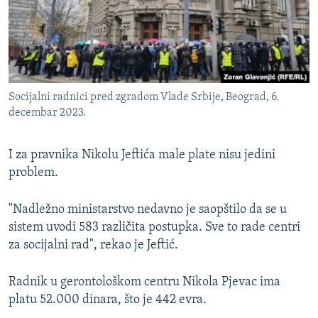
Socijalni radnici pred zgradom Vlade Srbije, Beograd, 6.
decembar 2023.
I za pravnika Nikolu Jeftića male plate nisu jedini
problem.
"Nadležno ministarstvo nedavno je saopštilo da se u
sistem uvodi 583 različita postupka. Sve to rade centri
za socijalni rad", rekao je Jeftić.
Radnik u gerontološkom centru Nikola Pjevac ima
platu 52.000 dinara, što je 442 evra.