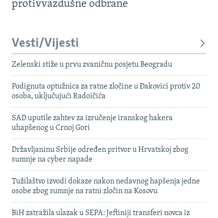
protivvazdušne odbrane
Vesti/Vijesti
Zelenski stiže u prvu zvaničnu posjetu Beogradu
Podignuta optužnica za ratne zločine u Đakovici protiv 20
osoba, uključujući Radoičića
SAD uputile zahtev za izručenje iranskog hakera
uhapšenog u Crnoj Gori
Državljaninu Srbije određen pritvor u Hrvatskoj zbog
sumnje na cyber napade
Tužilaštvo izvodi dokaze nakon nedavnog hapšenja jedne
osobe zbog sumnje na ratni zločin na Kosovu
BiH zatražila ulazak u SEPA: Jeftiniji transferi novca iz