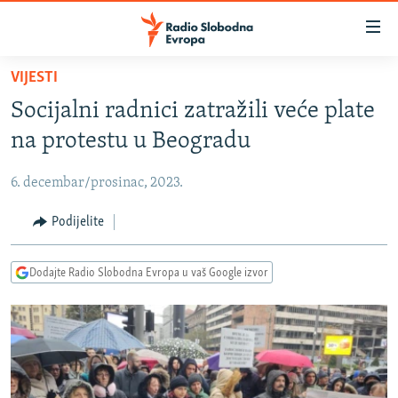
Dostupni
linkovi
Pređite
VIJESTI
na
VIJESTI
Socijalni radnici zatražili veće plate
glavni
BOSNA I HERCEGOVINA
sadržaj
na protestu u Beogradu
SRBIJA
Pređite
na
6. decembar/prosinac, 2023.
KOSOVO
glavnu
CRNA GORA
Podijelite
navigaciju
Pređite
VIZUELNO
na
Dodajte Radio Slobodna Evropa u vaš Google izvor
PODCASTI
VIDEO
pretragu
RAT U UKRAJINI
FOTOGALERIJE
KINA NA BALKANU
INFOGRAFIKE
RSE PRIČE IZ SVIJETA