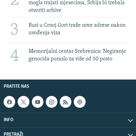
2
mogla trajati mjesecima, Srbija bi trebala
otvoriti arhive
3
Rusi u Crnoj Gori traže nove adrese nakon
uvođenja viza
4
Memorijalni centar Srebrenica: Negiranje
genocida poraslo za više od 50 posto
PRATITE NAS
INFO
PRETRAŽI