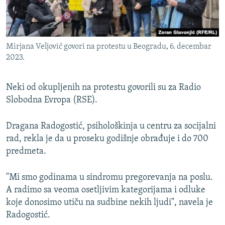
Mirjana Veljović govori na protestu u Beogradu, 6. decembar
2023.
Neki od okupljenih na protestu govorili su za Radio
Slobodna Evropa (RSE).
Dragana Radogostić, psihološkinja u centru za socijalni
rad, rekla je da u proseku godišnje obrađuje i do 700
predmeta.
"Mi smo godinama u sindromu pregorevanja na poslu.
A radimo sa veoma osetljivim kategorijama i odluke
koje donosimo utiču na sudbine nekih ljudi", navela je
Radogostić.