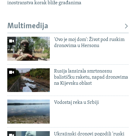
inostranstva korak bliže građanima
Multimedija
'Ovo je moj dom': Život pod ruskim
dronovima u Hersonu
Rusija lansirala smrtonosnu
balističku raketu, napad dronovima
na Kijevsku oblast
Vodostaj reka u Srbiji
Ukrajinski dronovi pogodili 'ruski