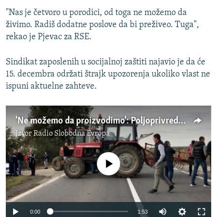
"Nas je četvoro u porodici, od toga ne možemo da
živimo. Radiš dodatne poslove da bi preživeo. Tuga",
rekao je Pjevac za RSE.
Sindikat zaposlenih u socijalnoj zaštiti najavio je da će
15. decembra održati štrajk upozorenja ukoliko vlast ne
ispuni aktuelne zahteve.
'Ne možemo da proizvodimo': Poljoprivrednici Srbije traže bolje uslove za rad
Izvor
Radio Slobodna Evropa
No media source currently available
Auto
0:00
1:53