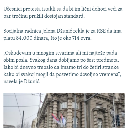
Učesnici protesta istakli su da bi im lični dohoci veći za
bar trećinu pružili dostojan standard.
Socijalna radnica Jelena Džunić rekla je za RSE da ima
platu 84.000 dinara, što je oko 714 evra.
„Oskudevam u mnogim stvarima ali mi najteže pada
obim posla. Svakog dana dobijamo po šest predmeta.
Iako bi dnevno trebalo da imamo tri do četiri stranke
kako bi svakoj mogli da posvetimo dovoljno vremena“,
navela je Džunić.