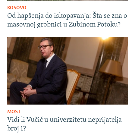
KOSOVO
Od hapšenja do iskopavanja: Šta se zna o
masovnoj grobnici u Zubinom Potoku?
MOST
Vidi li Vučić u univerzitetu neprijatelja
broj 1?