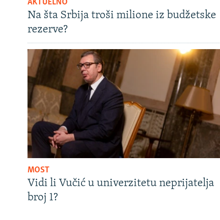
AKTUELNO
Na šta Srbija troši milione iz budžetske
rezerve?
MOST
Vidi li Vučić u univerzitetu neprijatelja
broj 1?