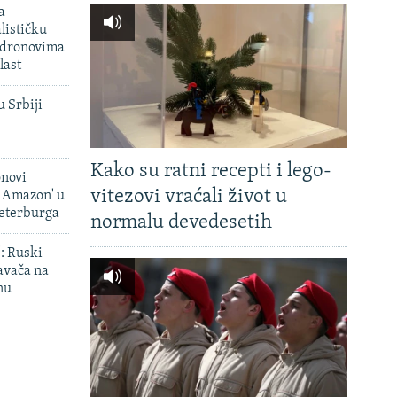
a
lističku
 dronovima
last
u Srbiji
Kako su ratni recepti i lego-
onovi
vitezovi vraćali život u
i Amazon' u
Peterburga
normalu devedesetih
': Ruski
avača na
nu