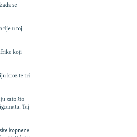
 kada se
cije u toj
frike koji
ju kroz te tri
ju zato što
igranata. Taj
anske kopnene