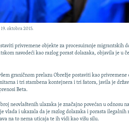
19. oktobra 2015.
ostaviti privremene objekte za procesuiranje migrantskih 
atskom navodeći kao razlog porast dolazaka, objavila je u č
ivšem graničnom prelazu Obrežje postaviti kao privremene 
itarna i tri stambena kontejnera i tri šatora, javila je drž
prenosi Beta.
 broj neovlaštenih ulazaka je značajno povećan u odnosu n
je vlada i ukazala da je razlog dolazaka i porasta ilegalnih
žava na to nema uticaja te ih vidi kao višu silu.