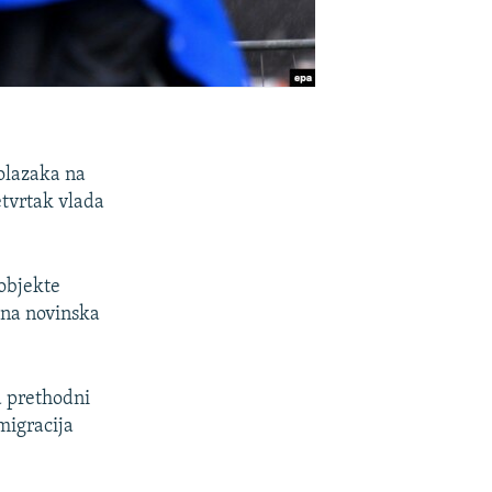
dolazaka na
etvrtak vlada
objekte
avna novinska
a prethodni
 migracija