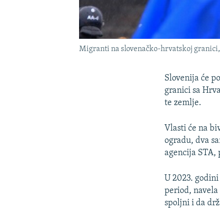
Migranti na slovenačko-hrvatskoj granici, 
Slovenija će p
granici sa Hrv
te zemlje.
Vlasti će na b
ogradu, dva san
agencija STA, 
U 2023. godini
period, navela 
spoljni i da dr