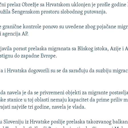
čni prelaz Obrežje sa Hrvatskom uklonjen je prošle godine
ružila Šengenskom prostoru slobodnog putovanja.
granične kontrole ponovo su uvedene zbog pojačane migra
i agencija AP.
ijavila porast prelaska migranata sa Bliskog istoka, Azije i A
 stignu do zapadne Evrope.
ija i Hrvatska dogovorili su se da sarađuju da suzbiju migraci
da navela je da se privremeni objekti za migrante postavlja
ske stanice u toj oblasti nemaju kapacitet da prime priliv m
jati najviše tri godine, navela je vlada.
 u Sloveniju iz Hrvatske poslije prelaska takozvanog balk