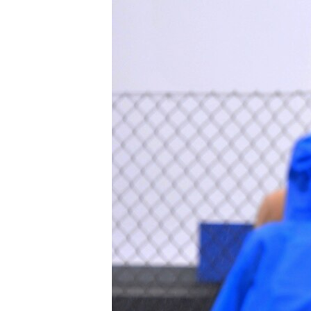
ISPRIČAJ MI
DNEVNO@RSE
SPECIJALI RSE
VIŠE OD NASLOVA
GENOCID U SREBRENICI
POPLAVE I KLIZIŠTA U BIH 2024.
TV LIBERTY
POST SCRIPTUM
MOJA EVROPA
TRI DECENIJE OD RATA U BIH
SVE KARTE DEJTONA
NASTANAK I RASPAD JUGOSLAVIJE