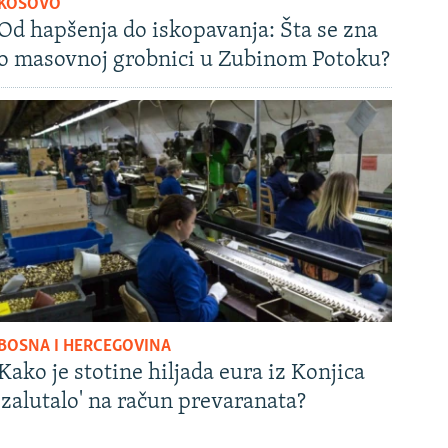
KOSOVO
Od hapšenja do iskopavanja: Šta se zna
o masovnoj grobnici u Zubinom Potoku?
BOSNA I HERCEGOVINA
Kako je stotine hiljada eura iz Konjica
'zalutalo' na račun prevaranata?