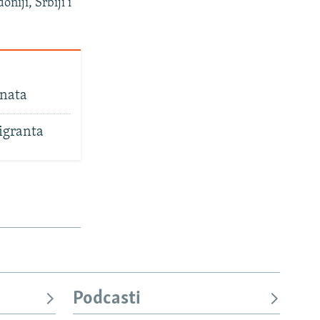
niji, Srbiji i
anata
migranta
Podcasti