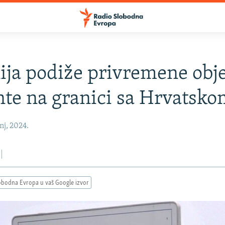
ija podiže privremene obje
te na granici sa Hrvatsko
nj, 2024.
obodna Evropa u vaš Google izvor