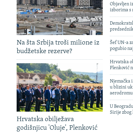
Objavljen i
izborima s
Demokratski
predsedni
Na šta Srbija troši milione iz
Šef UN-a za
pogubio na
budžetske rezerve?
Hrvatska ob
Plenković n
Njemačka is
u blizini u
aerodromu
U Beogradu
Sirije zbog
Hrvatska obilježava
godišnjicu 'Oluje', Plenković