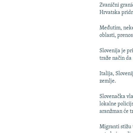
Zvanični grani
Hrvatska prid
Međutim, neke 
oblasti, prenos
Slovenija je pr
traže način da
Italija, Sloven
zemlje.
Slovenačka vla
lokalne policij
aranžman će tra
Migranti stižu