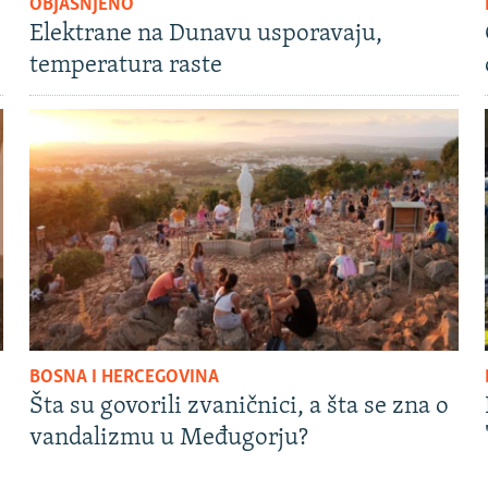
OBJAŠNJENO
Elektrane na Dunavu usporavaju,
temperatura raste
BOSNA I HERCEGOVINA
Šta su govorili zvaničnici, a šta se zna o
vandalizmu u Međugorju?