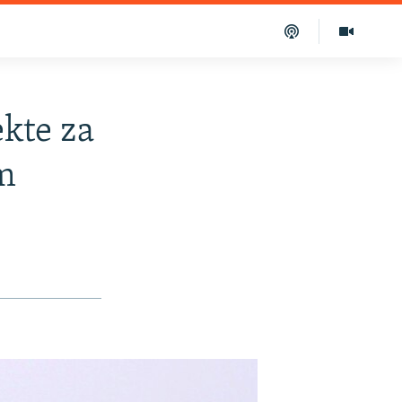
kte za
m