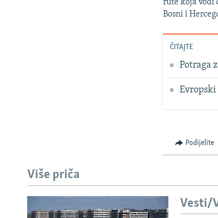
rute koja vodi 
Bosni i Herceg
ČITAJTE
Potraga z
Evropski 
Podijelite
Više priča
Vesti/V