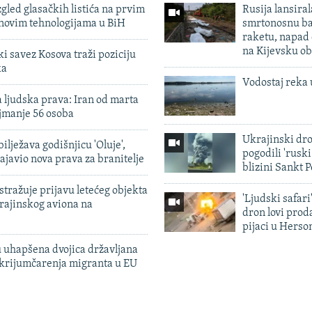
zgled glasačkih listića na prvim
Rusija lansiral
 novim tehnologijama u BiH
smrtonosnu ba
raketu, napad
na Kijevsku ob
 savez Kosova traži poziciju
ka
Vodostaj reka 
 ljudska prava: Iran od marta
jmanje 56 osoba
Ukrajinski dr
ilježava godišnjicu 'Oluje',
pogodili 'rusk
ajavio nova prava za branitelje
blizini Sankt 
tražuje prijavu letećeg objekta
'Ljudski safari
krajinskog aviona na
dron lovi prod
pijaci u Herso
 uhapšena dvojica državljana
 krijumčarenja migranta u EU