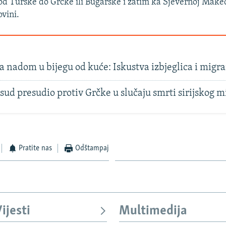
od Turske do Grčke ili Bugarske i zatim ka Sjevernoj Makedo
ovini.
a nadom u bijegu od kuće: Iskustva izbjeglica i migr
sud presudio protiv Grčke u slučaju smrti sirijskog 
Pratite nas
Odštampaj
ijesti
Multimedija