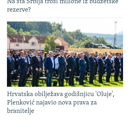
Na šta Srbija troši milione iz budžetske
rezerve?
Hrvatska obilježava godišnjicu 'Oluje',
Plenković najavio nova prava za
branitelje