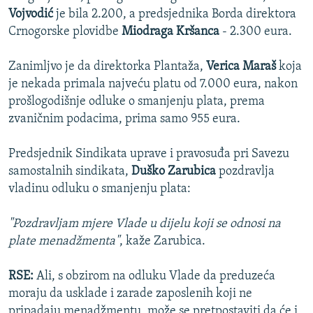
Vojvodić
je bila 2.200, a predsjednika Borda direktora
Crnogorske plovidbe
Miodraga Kršanca
- 2.300 eura.
Zanimljvo je da direktorka Plantaža,
Verica Maraš
koja
je nekada primala najveću platu od 7.000 eura, nakon
prošlogodišnje odluke o smanjenju plata, prema
zvaničnim podacima, prima samo 955 eura.
Predsjednik Sindikata uprave i pravosuđa pri Savezu
samostalnih sindikata,
Duško Zarubica
pozdravlja
vladinu odluku o smanjenju plata:
"Pozdravljam mjere Vlade u dijelu koji se odnosi na
plate menadžmenta"
, kaže Zarubica.
RSE:
Ali, s obzirom na odluku Vlade da preduzeća
moraju da usklade i zarade zaposlenih koji ne
pripadaju menadžmentu, može se pretpostaviti da će i