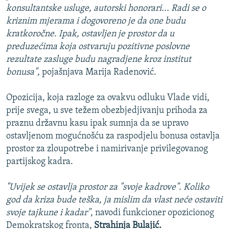
konsultantske usluge, autorski honorari... Radi se o
kriznim mjerama i dogovoreno je da one budu
kratkoročne. Ipak, ostavljen je prostor da u
preduzećima koja ostvaruju pozitivne poslovne
rezultate zasluge budu nagradjene kroz institut
bonusa",
pojašnjava Marija Radenović.
Opozicija, koja razloge za ovakvu odluku Vlade vidi,
prije svega, u sve težem obezbjedjivanju prihoda za
praznu državnu kasu ipak sumnja da se upravo
ostavljenom mogućnošću za raspodjelu bonusa ostavlja
prostor za zloupotrebe i namirivanje privilegovanog
partijskog kadra.
"Uvijek se ostavlja prostor za "svoje kadrove". Koliko
god da kriza bude teška, ja mislim da vlast neće ostaviti
svoje tajkune i kadar"
, navodi funkcioner opozicionog
Demokratskog fronta,
Strahinja Bulajić.