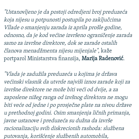
"Ustanovljeno je da postoji odredjeni broj preduzeća
koja nijesu u potpunosti postupila po zaključcima
Vllade o smanjenju zarada iz aprila prošle godine,
odnosno, da je kod većine izvršeno ograničenje zarada
samo za izvršne direktore, dok se zarade ostalih
članova menadžmenta nijesu mijenjale"
, kaže
portparol Ministarstva finansija,
Marija Radenović
.
"Vlada je zadužila preduzeća u kojima je država
većinski vlasnik da utvrde najviši iznos zarade koji za
izvršne direktore ne može biti veći od dvije, a za
zaposlene nižeg ranga od izvšnog direktora ne mogu
biti veće od jedne i po prosječne plate na nivou države
u prethodnoj godini. Osim smanjenja ličnih primanja,
javne ustanove i preduzeća su dužna da izvrše
racionalizaciju svih diskrecionih rashoda: službena
putovanja, korišćenje službenih automobila,