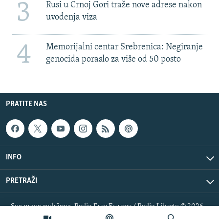
3
Rusi u Crnoj Gori traže nove adrese nakon
uvođenja viza
4
Memorijalni centar Srebrenica: Negiranje
genocida poraslo za više od 50 posto
PRATITE NAS
INFO
PRETRAŽI
Sva prava zadržana. Radio Free Europe / Radio Liberty © 2026
RFE/RL, Inc.