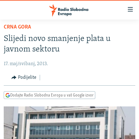
Dostupni
linkovi
Pređite
CRNA GORA
na
VIJESTI
Slijedi novo smanjenje plata u
glavni
BOSNA I HERCEGOVINA
sadržaj
javnom sektoru
SRBIJA
Pređite
na
17. maj/svibanj, 2013.
KOSOVO
glavnu
CRNA GORA
Podijelite
navigaciju
Pređite
VIZUELNO
na
Dodajte Radio Slobodna Evropa u vaš Google izvor
PODCASTI
VIDEO
pretragu
RAT U UKRAJINI
FOTOGALERIJE
KINA NA BALKANU
INFOGRAFIKE
RSE PRIČE IZ SVIJETA