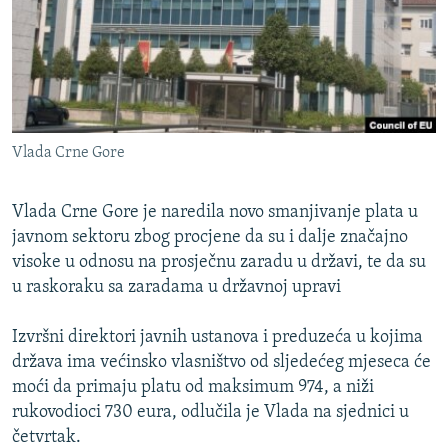
ISPRIČAJ MI
DNEVNO@RSE
SPECIJALI RSE
VIŠE OD NASLOVA
PRATITE NAS
Vlada Crne Gore
GENOCID U SREBRENICI
POPLAVE I KLIZIŠTA U BIH 2024.
Vlada Crne Gore je naredila novo smanjivanje plata u
TV LIBERTY
javnom sektoru zbog procjene da su i dalje značajno
Sve RFE/RL stranice
visoke u odnosu na prosječnu zaradu u državi, te da su
POST SCRIPTUM
u raskoraku sa zaradama u državnoj upravi
MOJA EVROPA
Izvršni direktori javnih ustanova i preduzeća u kojima
TRI DECENIJE OD RATA U BIH
država ima većinsko vlasništvo od sljedećeg mjeseca će
SVE KARTE DEJTONA
moći da primaju platu od maksimum 974, a niži
rukovodioci 730 eura, odlučila je Vlada na sjednici u
NASTANAK I RASPAD JUGOSLAVIJE
četvrtak.