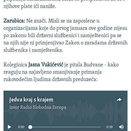
njihove plate ići naniže.
Zarubica:
Ne znači. Misli se na zaposlene u
organizacijama koje do prvog januara ove godine nijesu
po zakonu bili državni službenici i namještenici pa se
na njih nije ni primjenjivao Zakon o zaradama državnih
službenika i namještenika.
Koleginica
Jasna Vukićević
je pitala Budvane - kako
reaguju na najavljeno smanjivanje primanja
rukovodećim ljudima državnih preduzeća:
Jedva kraj s krajem
Izvor
Radio Slobodna Evropa
No media source currently available
0:00
0:39