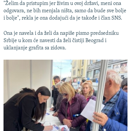
"Želim da pristupim jer živim u ovoj državi, meni ona
odgovara, ne bih menjala ništa, samo da bude sve bolje
i bolje", rekla je ona dodajući da je takođe i član SNS.
Ona je navela i da želi da napiše pismo predsedniku
Srbije u kom će navesti da želi čistiji Beograd i
uklanjanje grafita sa zidova.