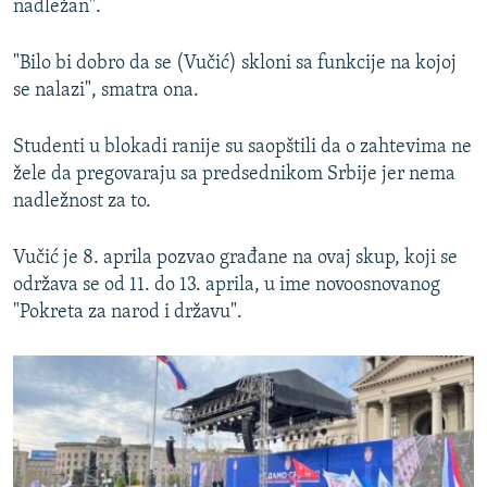
nadležan".
"Bilo bi dobro da se (Vučić) skloni sa funkcije na kojoj
se nalazi", smatra ona.
Studenti u blokadi ranije su saopštili da o zahtevima ne
žele da pregovaraju sa predsednikom Srbije jer nema
nadležnost za to.
Vučić je 8. aprila pozvao građane na ovaj skup, koji se
održava se od 11. do 13. aprila, u ime novoosnovanog
"Pokreta za narod i državu".