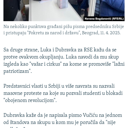
Na nekoliko punktova građani pišu pisma predsedniku Srbije
i pristupaju "Pokretu za narod i državu", Beograd, 11. 4. 2025.
Sa druge strane, Luka i Dubravka za RSE kažu da se
protve ovakvom okupljanju. Luka navodi da mu skup
izgleda kao "vašar i cirkus" na kome se promoviše "lažni
patriotizam".
Predstavnici vlasti u Srbiji u više navrata su nazvali
masovne proteste na koje su pozvali studenti u blokadi
"obojenom revolucijom".
Dubravka kaže da je napisala pismo Vučiću na jednom
od štandova na skupu u kom mu je poručila da "nije