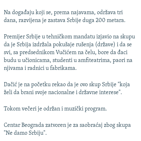
Na događaju koji se, prema najavama, održava tri
dana, razvijena je zastava Srbije duga 200 metara.
Premijer Srbije u tehničkom mandatu izjavio na skupu
da je Srbija izdržala pokušaje rušenja (države) i da se
svi, sa predsednikom Vučićem na čelu, bore da đaci
budu u učionicama, studenti u amfiteatrima, paori na
njivama i radnici u fabrikama.
Dačić je na početku rekao da je ovo skup Srbije "koja
želi da brani svoje nacionalne i državne interese".
Tokom večeri je održan i muzički program.
Centar Beograda zatvoren je za saobraćaj zbog skupa
"Ne damo Srbiju".