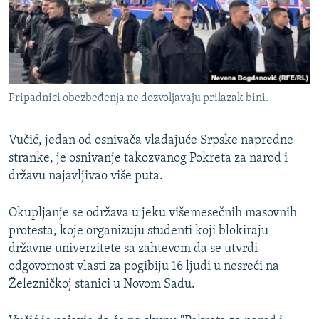
Pripadnici obezbeđenja ne dozvoljavaju prilazak bini.
Vučić, jedan od osnivača vladajuće Srpske napredne
stranke, je osnivanje takozvanog Pokreta za narod i
državu najavljivao više puta.
Okupljanje se održava u jeku višemesečnih masovnih
protesta, koje organizuju studenti koji blokiraju
državne univerzitete sa zahtevom da se utvrdi
odgovornost vlasti za pogibiju 16 ljudi u nesreći na
Železničkoj stanici u Novom Sadu.