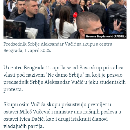
ISPRIČAJ MI
DNEVNO@RSE
SPECIJALI RSE
VIŠE OD NASLOVA
PRATITE NAS
Predsednik Srbije Aleksandar Vučić na skupu u centru
GENOCID U SREBRENICI
Beograda, 11. april 2025.
POPLAVE I KLIZIŠTA U BIH 2024.
U centru Beograda 11. aprila se održava skup pristalica
TV LIBERTY
Sve RFE/RL stranice
vlasti pod nazivom "Ne damo Srbiju" na koji je pozvao
POST SCRIPTUM
predsednik Srbije Aleksandar Vučić u jeku studentskih
MOJA EVROPA
protesta.
TRI DECENIJE OD RATA U BIH
Skupu osim Vučića skupu prisustvuju premijer u
SVE KARTE DEJTONA
ostavci Miloš Vučević i ministar unutrašnjih poslova u
ostavci Ivica Dačić, kao i drugi istaknuti članovi
NASTANAK I RASPAD JUGOSLAVIJE
vladajućih partija.