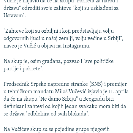
Vučić je najavio da će na skupu "Pokreta za narod i
državu" odrediti svoje zahteve "koji su usklađeni sa
Ustavom".
"Zahteve koji su ozbiljni i koji predstavljaju volju
odgovornih ljudi u našoj zemlji, volju većine u Srbiji“,
naveo je Vučić u objavi na Instagramu.
Na skup je, osim građana, pozvao i "sve političke
partije i pokrete".
Predsednik Srpske napredne stranke (SNS) i premijer
u tehničkom mandatu Miloš Vučević izjavio je 11. aprila
da će na skupu "Ne damo Srbiju" u Beogradu biti
definisani zahtevi od kojih jedan svakako mora biti da
se država "odblokira od svih blokada".
Na Vučićev skup su se pojedine grupe njegovih