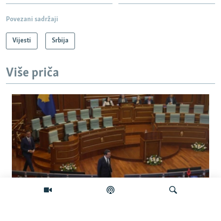
Povezani sadržaji
Vijesti
Srbija
Više priča
Koliko je izgledan sporazum sa