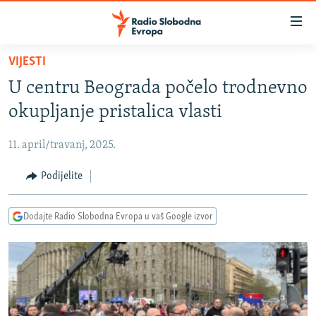
Dostupni
linkovi
Pređite
VIJESTI
na
VIJESTI
U centru Beograda počelo trodnevno
glavni
BOSNA I HERCEGOVINA
sadržaj
okupljanje pristalica vlasti
SRBIJA
Pređite
na
11. april/travanj, 2025.
KOSOVO
glavnu
CRNA GORA
Podijelite
navigaciju
Pređite
VIZUELNO
na
Dodajte Radio Slobodna Evropa u vaš Google izvor
PODCASTI
VIDEO
pretragu
RAT U UKRAJINI
FOTOGALERIJE
KINA NA BALKANU
INFOGRAFIKE
RSE PRIČE IZ SVIJETA