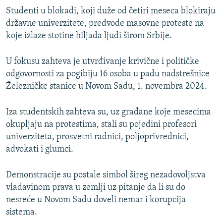
Studenti u blokadi, koji duže od četiri meseca blokiraju
državne univerzitete, predvode masovne proteste na
koje izlaze stotine hiljada ljudi širom Srbije.
U fokusu zahteva je utvrđivanje krivične i političke
odgovornosti za pogibiju 16 osoba u padu nadstrešnice
Železničke stanice u Novom Sadu, 1. novembra 2024.
Iza studentskih zahteva su, uz građane koje mesecima
okupljaju na protestima, stali su pojedini profesori
univerziteta, prosvetni radnici, poljoprivrednici,
advokati i glumci.
Demonstracije su postale simbol šireg nezadovoljstva
vladavinom prava u zemlji uz pitanje da li su do
nesreće u Novom Sadu doveli nemar i korupcija
sistema.