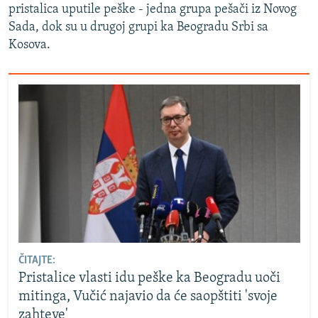
pristalica uputile peške - jedna grupa pešači iz Novog
Sada, dok su u drugoj grupi ka Beogradu Srbi sa
Kosova.
ČITAJTE:
Pristalice vlasti idu peške ka Beogradu uoči
mitinga, Vučić najavio da će saopštiti 'svoje
zahteve'