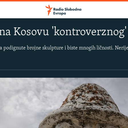
na Kosovu 'kontroverznog'