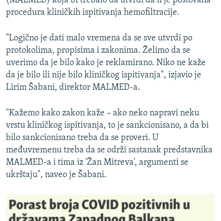
(MALMED) koja bi trebalo da utvrdi da li je poštovana
procedura kliničkih ispitivanja hemofiltracije.
"Logično je dati malo vremena da se sve utvrdi po
protokolima, propisima i zakonima. Želimo da se
uverimo da je bilo kako je reklamirano. Niko ne kaže
da je bilo ili nije bilo kliničkog ispitivanja", izjavio je
Lirim Šabani, direktor MALMED-a.
"Kažemo kako zakon kaže – ako neko napravi neku
vrstu kliničkog ispitivanja, to je sankcionisano, a da bi
bilo sankcionisano treba da se proveri. U
međuvremenu treba da se održi sastanak predstavnika
MALMED-a i tima iz 'Žan Mitreva', argumenti se
ukrštaju", naveo je Šabani.