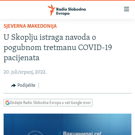
Dostupni
linkovi
Pređite
SJEVERNA MAKEDONIJA
na
VIJESTI
U Skoplju istraga navoda o
glavni
BOSNA I HERCEGOVINA
sadržaj
pogubnom tretmanu COVID-19
SRBIJA
Pređite
pacijenata
na
KOSOVO
glavnu
20. juli/srpanj, 2022.
CRNA GORA
navigaciju
Pređite
Podijelite
VIZUELNO
na
PODCASTI
VIDEO
pretragu
Dodajte Radio Slobodna Evropa u vaš Google izvor
RAT U UKRAJINI
FOTOGALERIJE
KINA NA BALKANU
INFOGRAFIKE
RSE PRIČE IZ SVIJETA