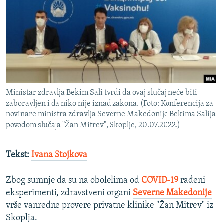
ISPRIČAJ MI
DNEVNO@RSE
SPECIJALI RSE
VIŠE OD NASLOVA
PRATITE NAS
GENOCID U SREBRENICI
Ministar zdravlja Bekim Sali tvrdi da ovaj slučaj neće biti
POPLAVE I KLIZIŠTA U BIH 2024.
zaboravljen i da niko nije iznad zakona. (Foto: Konferencija za
novinare ministra zdravlja Severne Makedonije Bekima Salija
TV LIBERTY
Sve RFE/RL stranice
povodom slučaja "Žan Mitrev", Skoplje, 20.07.2022.)
POST SCRIPTUM
MOJA EVROPA
Tekst:
Ivana Stojkova
TRI DECENIJE OD RATA U BIH
Zbog sumnje da su na obolelima od
COVID-19
rađeni
SVE KARTE DEJTONA
eksperimenti, zdravstveni organi
Severne Makedonije
vrše vanredne provere privatne klinike "Žan Mitrev" iz
NASTANAK I RASPAD JUGOSLAVIJE
Skoplja.