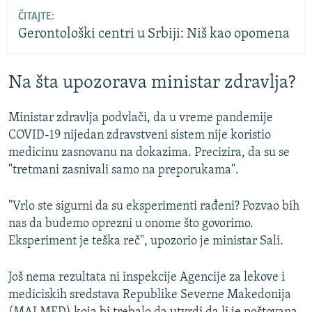
ČITAJTE:
Gerontološki centri u Srbiji: Niš kao opomena
Na šta upozorava ministar zdravlja?
Ministar zdravlja podvlači, da u vreme pandemije
COVID-19 nijedan zdravstveni sistem nije koristio
medicinu zasnovanu na dokazima. Precizira, da su se
"tretmani zasnivali samo na preporukama".
"Vrlo ste sigurni da su eksperimenti rađeni? Pozvao bih
nas da budemo oprezni u onome što govorimo.
Eksperiment je teška reč", upozorio je ministar Sali.
Još nema rezultata ni inspekcije Agencije za lekove i
mediciskih sredstava Republike Severne Makedonija