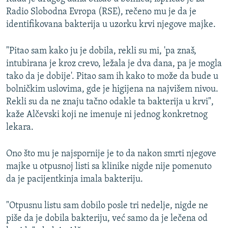
Radio Slobodna Evropa (RSE), rečeno mu je da je
identifikovana bakterija u uzorku krvi njegove majke.
"Pitao sam kako ju je dobila, rekli su mi, 'pa znaš,
intubirana je kroz crevo, ležala je dva dana, pa je mogla
tako da je dobije'. Pitao sam ih kako to može da bude u
bolničkim uslovima, gde je higijena na najvišem nivou.
Rekli su da ne znaju tačno odakle ta bakterija u krvi",
kaže Alčevski koji ne imenuje ni jednog konkretnog
lekara.
Ono što mu je najspornije je to da nakon smrti njegove
majke u otpusnoj listi sa klinike nigde nije pomenuto
da je pacijentkinja imala bakteriju.
"Otpusnu listu sam dobilo posle tri nedelje, nigde ne
piše da je dobila bakteriju, već samo da je lečena od