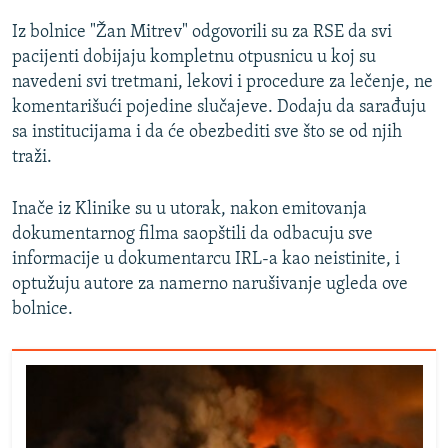
Iz bolnice "Žan Mitrev" odgovorili su za RSE da svi
pacijenti dobijaju kompletnu otpusnicu u koj su
navedeni svi tretmani, lekovi i procedure za lečenje, ne
komentarišući pojedine slučajeve. Dodaju da sarađuju
sa institucijama i da će obezbediti sve što se od njih
traži.
Inače iz Klinike su u utorak, nakon emitovanja
dokumentarnog filma saopštili da odbacuju sve
informacije u dokumentarcu IRL-a kao neistinite, i
optužuju autore za namerno narušivanje ugleda ove
bolnice.