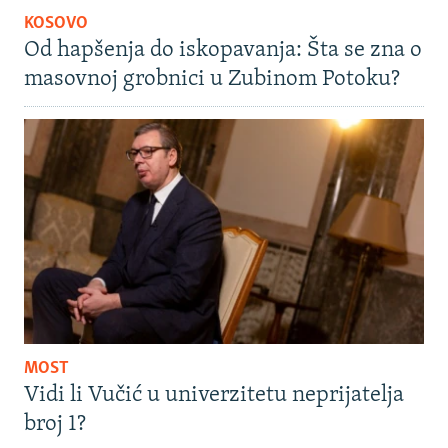
KOSOVO
Od hapšenja do iskopavanja: Šta se zna o
masovnoj grobnici u Zubinom Potoku?
MOST
Vidi li Vučić u univerzitetu neprijatelja
broj 1?