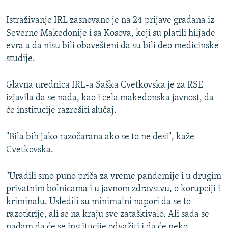
Istraživanje IRL zasnovano je na 24 prijave građana iz
Severne Makedonije i sa Kosova, koji su platili hiljade
evra a da nisu bili obavešteni da su bili deo medicinske
studije.
Glavna urednica IRL-a Saška Cvetkovska je za RSE
izjavila da se nada, kao i cela makedonska javnost, da
će institucije razrešiti slučaj.
"Bila bih jako razočarana ako se to ne desi", kaže
Cvetkovska.
"Uradili smo puno priča za vreme pandemije i u drugim
privatnim bolnicama i u javnom zdravstvu, o korupciji i
kriminalu. Usledili su minimalni napori da se to
razotkrije, ali se na kraju sve zataškivalo. Ali sada se
nadam da će se institucije odvažiti i da će neko