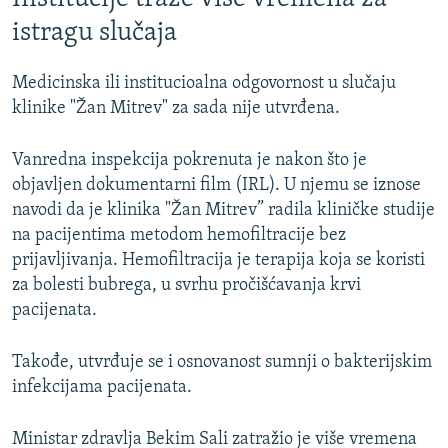
istragu slučaja
Medicinska ili institucioalna odgovornost u slučaju
klinike "Žan Mitrev" za sada nije utvrđena.
Vanredna inspekcija pokrenuta je nakon što je
objavljen dokumentarni film (IRL). U njemu se iznose
navodi da je klinika "Žan Mitrev” radila kliničke studije
na pacijentima metodom hemofiltracije bez
prijavljivanja. Hemofiltracija je terapija koja se koristi
za bolesti bubrega, u svrhu pročišćavanja krvi
pacijenata.
Takođe, utvrđuje se i osnovanost sumnji o bakterijskim
infekcijama pacijenata.
Ministar zdravlja Bekim Sali zatražio je više vremena