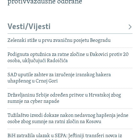
protivvazdušne odbrane
Vesti/Vijesti
Zelenski stiže u prvu zvaničnu posjetu Beogradu
Podignuta optužnica za ratne zločine u Đakovici protiv 20
osoba, uključujući Radoičića
SAD uputile zahtev za izručenje iranskog hakera
uhapšenog u Crnoj Gori
Državljaninu Srbije određen pritvor u Hrvatskoj zbog
sumnje na cyber napade
Tužilaštvo izvodi dokaze nakon nedavnog hapšenja jedne
osobe zbog sumnje na ratni zločin na Kosovu
BiH zatražila ulazak u SEPA: Jeftiniji transferi novca iz