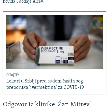
kovida", dodaje Alčev.
ČITAJTE:
Lekari u Srbiji pred sudom časti zbog
preporuka 'ivermektina' za COVID-19
Odgovor iz klinike 'Žan Mitrev'