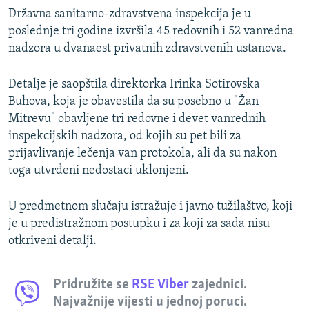
Državna sanitarno-zdravstvena inspekcija je u
poslednje tri godine izvršila 45 redovnih i 52 vanredna
nadzora u dvanaest privatnih zdravstvenih ustanova.
Detalje je saopštila direktorka Irinka Sotirovska
Buhova, koja je obavestila da su posebno u "Žan
Mitrevu" obavljene tri redovne i devet vanrednih
inspekcijskih nadzora, od kojih su pet bili za
prijavlivanje lečenja van protokola, ali da su nakon
toga utvrđeni nedostaci uklonjeni.
U predmetnom slučaju istražuje i javno tužilaštvo, koji
je u predistražnom postupku i za koji za sada nisu
otkriveni detalji.
Pridružite se
RSE Viber
zajednici.
Najvažnije vijesti u jednoj poruci.