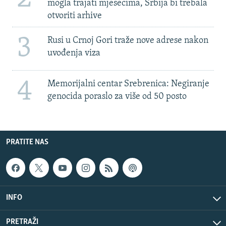
mogla trajati mjesecima, Srbija bi trebala
otvoriti arhive
3
Rusi u Crnoj Gori traže nove adrese nakon
uvođenja viza
4
Memorijalni centar Srebrenica: Negiranje
genocida poraslo za više od 50 posto
PRATITE NAS
INFO
PRETRAŽI