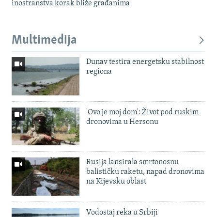
inostranstva korak bliže građanima
Multimedija
Dunav testira energetsku stabilnost
regiona
'Ovo je moj dom': Život pod ruskim
dronovima u Hersonu
Rusija lansirala smrtonosnu
balističku raketu, napad dronovima
na Kijevsku oblast
Vodostaj reka u Srbiji