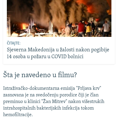
ČITAJTE:
Sjeverna Makedonija u žalosti nakon pogibije
14 osoba u požaru u COVID bolnici
Šta je navedeno u filmu?
Istraživačko-dokumentarna emisija "Prljava krv"
zasnovana je na svedočenju porodice čiji je član
preminuo u klinici "Žan Mitrev" nakon višestrukih
intrahospitalnih bakterijskih infekcija tokom
hemofiltracije.