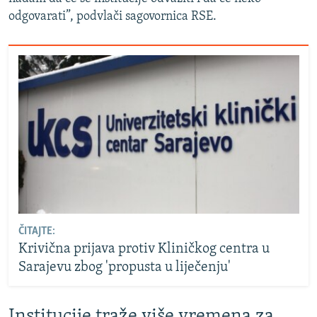
odgovarati”, podvlači sagovornica RSE.
ČITAJTE:
Krivična prijava protiv Kliničkog centra u
Sarajevu zbog 'propusta u liječenju'
Institucije traže više vremena za