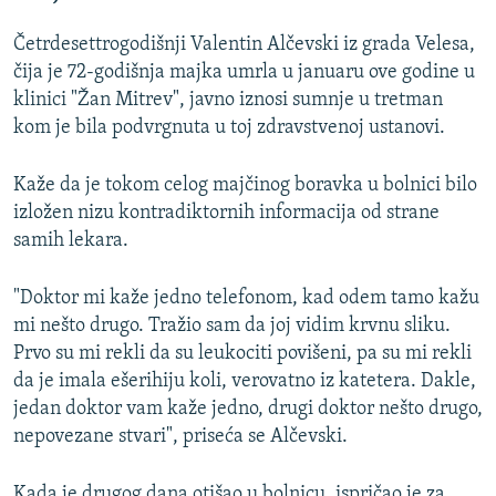
Četrdesettrogodišnji Valentin Alčevski iz grada Velesa,
čija je 72-godišnja majka umrla u januaru ove godine u
klinici "Žan Mitrev", javno iznosi sumnje u tretman
kom je bila podvrgnuta u toj zdravstvenoj ustanovi.
Kaže da je tokom celog majčinog boravka u bolnici bilo
izložen nizu kontradiktornih informacija od strane
samih lekara.
"Doktor mi kaže jedno telefonom, kad odem tamo kažu
mi nešto drugo. Tražio sam da joj vidim krvnu sliku.
Prvo su mi rekli da su leukociti povišeni, pa su mi rekli
da je imala ešerihiju koli, verovatno iz katetera. Dakle,
jedan doktor vam kaže jedno, drugi doktor nešto drugo,
nepovezane stvari", priseća se Alčevski.
Kada je drugog dana otišao u bolnicu, ispričao je za