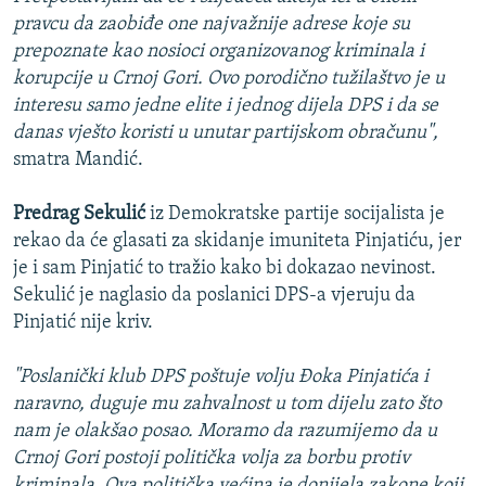
pravcu da zaobiđe one najvažnije adrese koje su
prepoznate kao nosioci organizovanog kriminala i
korupcije u Crnoj Gori. Ovo porodično tužilaštvo je u
interesu samo jedne elite i jednog dijela DPS i da se
danas vješto koristi u unutar partijskom obračunu",
smatra Mandić.
Predrag Sekulić
iz Demokratske partije socijalista je
rekao da će glasati za skidanje imuniteta Pinjatiću, jer
je i sam Pinjatić to tražio kako bi dokazao nevinost.
Sekulić je naglasio da poslanici DPS-a vjeruju da
Pinjatić nije kriv.
"Poslanički klub DPS poštuje volju Đoka Pinjatića i
naravno, duguje mu zahvalnost u tom dijelu zato što
nam je olakšao posao. Moramo da razumijemo da u
Crnoj Gori postoji politička volja za borbu protiv
kriminala. Ova politička većina je donijela zakone koji