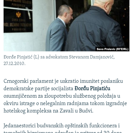
ISPRIČAJ MI
DNEVNO@RSE
SPECIJALI RSE
VIŠE OD NASLOVA
PRATITE NAS
GENOCID U SREBRENICI
Đorđe Pinjatić (L) sa advokatom Stevanom Damjanović,
POPLAVE I KLIZIŠTA U BIH 2024.
27.12.2010.
TV LIBERTY
Sve RFE/RL stranice
POST SCRIPTUM
Crnogorski parlament je uskratio imunitet poslaniku
demokratske partije socijalista
Đorđu Pinjatiću
MOJA EVROPA
osumnjičenom za zloupotrebu službenog položaja u
TRI DECENIJE OD RATA U BIH
okviru istrage o nelegalnim radnjama tokom izgradnje
hotelskog kompleksa na Zavali u Budvi.
SVE KARTE DEJTONA
NASTANAK I RASPAD JUGOSLAVIJE
Jedanaestorici budvanskih opštinskih funkcionera i