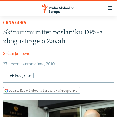
Dostupni
linkovi
Pređite
CRNA GORA
na
VIJESTI
Skinut imunitet poslaniku DPS-a
glavni
BOSNA I HERCEGOVINA
sadržaj
zbog istrage o Zavali
SRBIJA
Pređite
na
Srđan Janković
KOSOVO
glavnu
27. decembar/prosinac, 2010.
CRNA GORA
navigaciju
Pređite
VIZUELNO
Podijelite
na
PODCASTI
VIDEO
pretragu
Dodajte Radio Slobodna Evropa u vaš Google izvor
RAT U UKRAJINI
FOTOGALERIJE
KINA NA BALKANU
INFOGRAFIKE
RSE PRIČE IZ SVIJETA