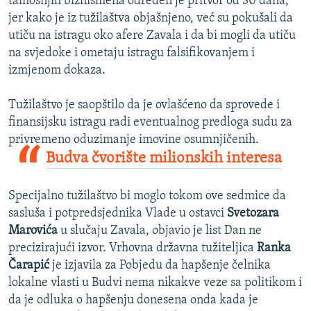
tamošnjih biznismena određen je pritvor od 30 dana,
jer kako je iz tužilaštva objašnjeno, već su pokušali da
utiču na istragu oko afere Zavala i da bi mogli da utiču
na svjedoke i ometaju istragu falsifikovanjem i
izmjenom dokaza.
Tužilaštvo je saopštilo da je ovlašćeno da sprovede i
finansijsku istragu radi eventualnog predloga sudu za
privremeno oduzimanje imovine osumnjičenih.
Budva čvorište milionskih interesa
Specijalno tužilaštvo bi moglo tokom ove sedmice da
sasluša i potpredsjednika Vlade u ostavci
Svetozara
Marovića
u slučaju Zavala, objavio je list Dan ne
precizirajući izvor. Vrhovna državna tužiteljica
Ranka
Čarapić
je izjavila za Pobjedu da hapšenje čelnika
lokalne vlasti u Budvi nema nikakve veze sa politikom i
da je odluka o hapšenju donesena onda kada je