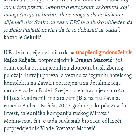
idu u tom pravcu. Govorim o evropskim zakonima koji
omogućavaju tu borbu, ali ne mogu a da ne kažem i
slijedeći dio: Svako od nas u DPS je duboko ubijeđen da
je Đoko Pinjatić nevin i da će to dokazati na sudu",
kazao je Sekulić.
U Budvi su prije nekoliko dana
uhapšeni gradonačelnik
Rajko Kuljača
, potpredsjednik
Dragan Marović
i još
osam osoba osumnjičenih za zloupotrebu službenog
položaja i utraju poreza, a vezano za izgranju hotelskog
kompleksa na Zavali i postrojenju za desalinizaciju
morske vode u Budvi. Sve je počelo kada je skoro 45
hiljada kvadratnih metara zemljišta na rtu Zavala,
između Budve i Bečića, 2007. godine je kupila Zavala
Invest, zajednička kompanija ruskog Miraxa i
Moninvesta, čiji je tada suvlasnik bio sada odlazeći
potpredsjednik Vlade Svetozar Marović.