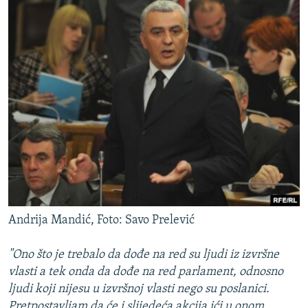
Andrija Mandić, Foto: Savo Prelević
"Ono što je trebalo da dođe na red su ljudi iz izvršne
vlasti a tek onda da dođe na red parlament, odnosno
ljudi koji nijesu u izvršnoj vlasti nego su poslanici.
Pretpostavljam da će i slijedeća akcija ići u onom