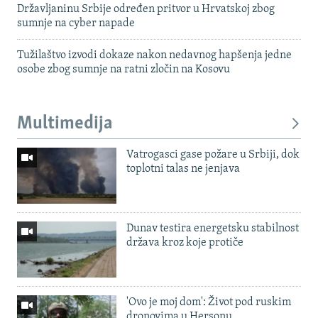
Državljaninu Srbije određen pritvor u Hrvatskoj zbog
sumnje na cyber napade
Tužilaštvo izvodi dokaze nakon nedavnog hapšenja jedne
osobe zbog sumnje na ratni zločin na Kosovu
Multimedija
Vatrogasci gase požare u Srbiji, dok
toplotni talas ne jenjava
Dunav testira energetsku stabilnost
država kroz koje protiče
'Ovo je moj dom': Život pod ruskim
dronovima u Hersonu