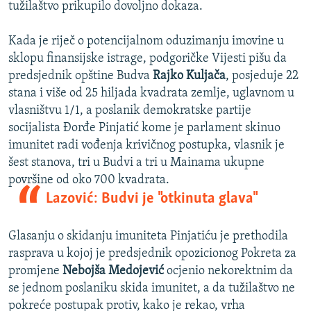
tužilaštvo prikupilo dovoljno dokaza.
Kada je riječ o potencijalnom oduzimanju imovine u
sklopu finansijske istrage, podgoričke Vijesti pišu da
predsjednik opštine Budva
Rajko Kuljača
, posjeduje 22
stana i više od 25 hiljada kvadrata zemlje, uglavnom u
vlasništvu 1/1, a poslanik demokratske partije
socijalista Đorđe Pinjatić kome je parlament skinuo
imunitet radi vođenja krivičnog postupka, vlasnik je
šest stanova, tri u Budvi a tri u Mainama ukupne
površine od oko 700 kvadrata.
Lazović: Budvi je "otkinuta glava"
Glasanju o skidanju imuniteta Pinjatiću je prethodila
rasprava u kojoj je predsjednik opozicionog Pokreta za
promjene
Nebojša Medojević
ocjenio nekorektnim da
se jednom poslaniku skida imunitet, a da tužilaštvo ne
pokreće postupak protiv, kako je rekao, vrha