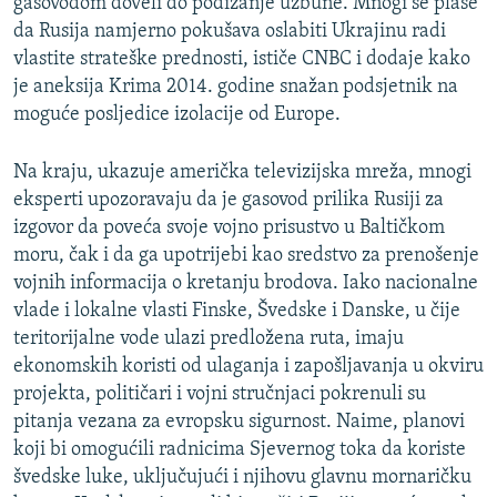
gasovodom doveli do podizanje uzbune. Mnogi se plaše
da Rusija namjerno pokušava oslabiti Ukrajinu radi
vlastite strateške prednosti, ističe CNBC i dodaje kako
je aneksija Krima 2014. godine snažan podsjetnik na
moguće posljedice izolacije od Europe.
Na kraju, ukazuje američka televizijska mreža, mnogi
eksperti upozoravaju da je gasovod prilika Rusiji za
izgovor da poveća svoje vojno prisustvo u Baltičkom
moru, čak i da ga upotrijebi kao sredstvo za prenošenje
vojnih informacija o kretanju brodova. Iako nacionalne
vlade i lokalne vlasti Finske, Švedske i Danske, u čije
teritorijalne vode ulazi predložena ruta, imaju
ekonomskih koristi od ulaganja i zapošljavanja u okviru
projekta, političari i vojni stručnjaci pokrenuli su
pitanja vezana za evropsku sigurnost. Naime, planovi
koji bi omogućili radnicima Sjevernog toka da koriste
švedske luke, uključujući i njihovu glavnu mornaričku