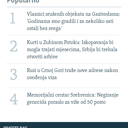
Popularno
1
Vlasnici srušenih objekata na Gazivodama:
'Godinama smo gradili i za nekoliko sati
ostali bez svega'
2
Kurti u Zubinom Potoku: Iskopavanja bi
mogla trajati mjesecima, Srbija bi trebala
otvoriti arhive
3
Rusi u Crnoj Gori traže nove adrese nakon
uvođenja viza
4
Memorijalni centar Srebrenica: Negiranje
genocida poraslo za više od 50 posto