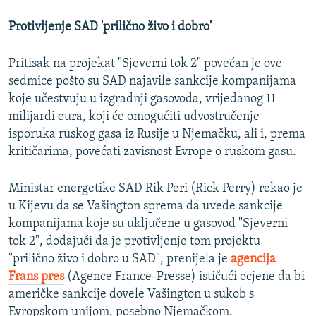
Protivljenje SAD 'prilično živo i dobro'
Pritisak na projekat "Sjeverni tok 2" povećan je ove
sedmice pošto su SAD najavile sankcije kompanijama
koje učestvuju u izgradnji gasovoda, vrijedanog 11
milijardi eura, koji će omogućiti udvostručenje
isporuka ruskog gasa iz Rusije u Njemačku, ali i, prema
kritičarima, povećati zavisnost Evrope o ruskom gasu.
Ministar energetike SAD Rik Peri (Rick Perry) rekao je
u Kijevu da se Vašington sprema da uvede sankcije
kompanijama koje su uključene u gasovod "Sjeverni
tok 2", dodajući da je protivljenje tom projektu
"prilično živo i dobro u SAD", prenijela je
agencija
Frans pres
(Agence France-Presse) ističući ocjene da bi
američke sankcije dovele Vašington u sukob s
Evropskom unijom, posebno Njemačkom.