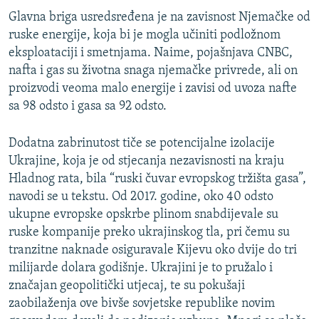
Glavna briga usredsređena je na zavisnost Njemačke od
ruske energije, koja bi je mogla učiniti podložnom
eksploataciji i smetnjama. Naime, pojašnjava CNBC,
nafta i gas su životna snaga njemačke privrede, ali on
proizvodi veoma malo energije i zavisi od uvoza nafte
sa 98 odsto i gasa sa 92 odsto.
Dodatna zabrinutost tiče se potencijalne izolacije
Ukrajine, koja je od stjecanja nezavisnosti na kraju
Hladnog rata, bila “ruski čuvar evropskog tržišta gasa”,
navodi se u tekstu. Od 2017. godine, oko 40 odsto
ukupne evropske opskrbe plinom snabdijevale su
ruske kompanije preko ukrajinskog tla, pri čemu su
tranzitne naknade osiguravale Kijevu oko dvije do tri
milijarde dolara godišnje. Ukrajini je to pružalo i
značajan geopolitički utjecaj, te su pokušaji
zaobilaženja ove bivše sovjetske republike novim