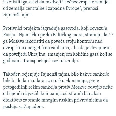
iskoristiti gasovod da razdvoji istočnoevropske zemlje
od zemalja centralne i zapadne Evrope", prenosi
Fajnenšl tajms.
Protivnici projekta izgradnje gasovoda, koji povezuje
Rusiju i Njemačku preko Baltičkog mora, strahuju da će
ga Moskva iskoristiti da poveća svoju kontrolu nad
evropskim energetskim zalihama, ali i da je dizajniran
da povrijedi Ukrajinu, smanjenjem količine gasa koji se
godinama transportuje kroz tu zemlju.
Također, ocjenjuje Fajnenšl tajms, bilo kakve sankcije
bile bi dodatni udarac za rusku ekonomiju, jer je
petogodišnji režim sankcija protiv Moskve odvojio neke
od njenih najvećih kompanija od stranih banaka i
efektivno zabranio mnogim ruskim privrednicima da
posluju sa Zapadom.