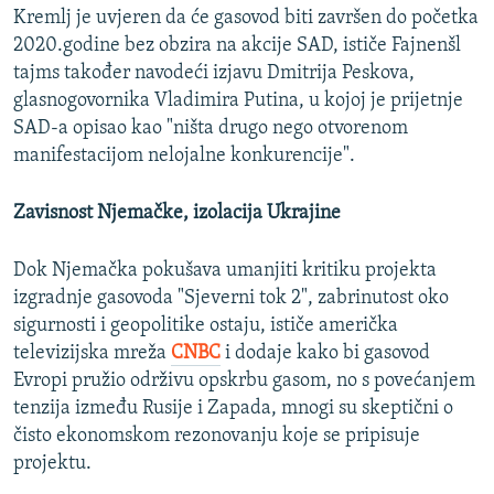
Kremlj je uvjeren da će gasovod biti završen do početka
2020.godine bez obzira na akcije SAD, ističe Fajnenšl
tajms također navodeći izjavu Dmitrija Peskova,
glasnogovornika Vladimira Putina, u kojoj je prijetnje
SAD-a opisao kao "ništa drugo nego otvorenom
manifestacijom nelojalne konkurencije".
Zavisnost Njemačke, izolacija Ukrajine
Dok Njemačka pokušava umanjiti kritiku projekta
izgradnje gasovoda "Sjeverni tok 2", zabrinutost oko
sigurnosti i geopolitike ostaju, ističe američka
televizijska mreža
CNBC
i dodaje kako bi gasovod
Evropi pružio održivu opskrbu gasom, no s povećanjem
tenzija između Rusije i Zapada, mnogi su skeptični o
čisto ekonomskom rezonovanju koje se pripisuje
projektu.