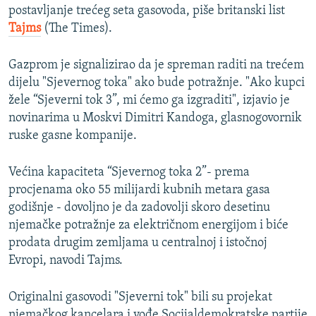
postavljanje trećeg seta gasovoda, piše britanski list
Tajms
(The Times).
Gazprom je signalizirao da je spreman raditi na trećem
dijelu "Sjevernog toka" ako bude potražnje. "Ako kupci
žele “Sjeverni tok 3”, mi ćemo ga izgraditi", izjavio je
novinarima u Moskvi Dimitri Kandoga, glasnogovornik
ruske gasne kompanije.
Većina kapaciteta “Sjevernog toka 2”- prema
procjenama oko 55 milijardi kubnih metara gasa
godišnje - dovoljno je da zadovolji skoro desetinu
njemačke potražnje za električnom energijom i biće
prodata drugim zemljama u centralnoj i istočnoj
Evropi, navodi Tajms.
Originalni gasovodi "Sjeverni tok" bili su projekat
njemačkog kancelara i vođe Socijaldemokratske partije