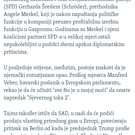
(SPD) Gerharda Šredera (Schröder), prethodnika
Angele Merkel, koji je nakon napuštanja političke
funkcije u kompaniji preuzeo profitabilnu izvršnu
funkciju u Gazpromu. Godinama su Merkel i njeni
koalicioni partneri SPD-a u velikoj mjeri ostali
nepokolebljivi u podršci shemi uprkos diplomatskim
pritiscima.
U posljednje vrijeme, međutim, postoje znakovi da je
njemački entuzijazam opao. Prošlog mjeseca Manfred
Veber, bavarski poslanik u Evropskom parlamentu,
rekao je da će učiniti "sve što je u mojoj moći" da omete
napredak "Sjevernog toka 2".
Tajms također ističe da SAD, u nadi da će podići
prodaju vlastitog prirodnog gasa u Evropi, povećavaju
pritisak na Berlin od kada je predsjednik Trump prošle