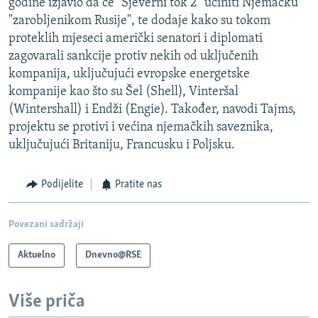
godine izjavio da će “Sjeverni tok 2” učiniti Njemačku
"zarobljenikom Rusije", te dodaje kako su tokom
proteklih mjeseci američki senatori i diplomati
zagovarali sankcije protiv nekih od uključenih
kompanija, uključujući evropske energetske
kompanije kao što su Šel (Shell), Vinteršal
(Wintershall) i Endži (Engie). Također, navodi Tajms,
projektu se protivi i većina njemačkih saveznika,
uključujući Britaniju, Francusku i Poljsku.
Podijelite
Pratite nas
Povezani sadržaji
Aktuelno
Dnevno@RSE
Više priča