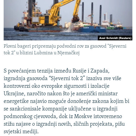
ISPRIČAJ MI
DNEVNO@RSE
SPECIJALI RSE
VIŠE OD NASLOVA
PRATITE NAS
Plovni bageri pripremaju podvodni rov za gasovod "Sjeverni
GENOCID U SREBRENICI
tok 2" u blizini Lubmina u Njemačkoj
POPLAVE I KLIZIŠTA U BIH 2024.
S povećanjem tenzija između Rusije i Zapada,
TV LIBERTY
Sve RFE/RL stranice
izgradnja gasovoda “Sjeverni tok 2” izaziva sve više
POST SCRIPTUM
kontroverzi oko evropske sigurnosti i izolacije
MOJA EVROPA
Ukrajine, naročito nakon što je američki ministar
energetike najavio moguće donošenje zakona kojim bi
TRI DECENIJE OD RATA U BIH
se sankcionisale kompanije uključene u izgradnji
SVE KARTE DEJTONA
podmorskog cjevovoda, dok iz Moskve istovremeno
stižu najave o izgradnji novih, sličnih projekata, pišu
NASTANAK I RASPAD JUGOSLAVIJE
svjetski mediji.