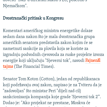
dovesti "SAD u direktan sukob s EU, posebno s
Njemačkom".
Dvostranački pritisak u Kongresu
Komentari američkog ministra energetike dolaze
sedam dana nakon što je mala dvostranačka grupa
američkih senatora predstavila zakon kojim će se
nametnuti sankcije za plovila koja se koriste za
izgradnju podvodnih cjevovoda za ruske projekte izvoza
energije koji uključuju "Sjeverni tok", navodi
Fajnenšl
tajms
(The Financial Times).
Senator Tom Koton (Cotton), jedan od republikanaca
koji podržavaju ovaj zakon, napisao je na Tviteru da je
"zadovoljan" što ministar Peri "dijeli naš cilj
sankcionisanja kompanija koje grade 'Sjeverni tok 2'".
Dodao je: "Ako projekat ne prestane, Moskva će