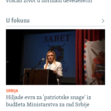
vraćali život u normalu devedesetih
U fokusu
SRBIJA
Hiljade evra za 'patriotske snage' iz
budžeta Ministarstva za rad Srbije