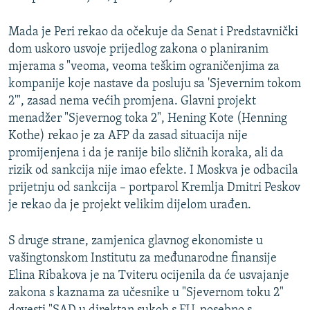
Mada je Peri rekao da očekuje da Senat i Predstavnički
dom uskoro usvoje prijedlog zakona o planiranim
mjerama s "veoma, veoma teškim ograničenjima za
kompanije koje nastave da posluju sa 'Sjevernim tokom
2'", zasad nema većih promjena. Glavni projekt
menadžer "Sjevernog toka 2", Hening Kote (Henning
Kothe) rekao je za AFP da zasad situacija nije
promijenjena i da je ranije bilo sličnih koraka, ali da
rizik od sankcija nije imao efekte. I Moskva je odbacila
prijetnju od sankcija – portparol Kremlja Dmitri Peskov
je rekao da je projekt velikim dijelom urađen.
S druge strane, zamjenica glavnog ekonomiste u
vašingtonskom Institutu za međunarodne finansije
Elina Ribakova je na Tviteru ocijenila da će usvajanje
zakona s kaznama za učesnike u "Sjevernom toku 2"