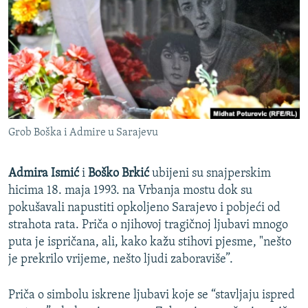
ISPRIČAJ MI
DNEVNO@RSE
SPECIJALI RSE
VIŠE OD NASLOVA
PRATITE NAS
GENOCID U SREBRENICI
Grob Boška i Admire u Sarajevu
POPLAVE I KLIZIŠTA U BIH 2024.
TV LIBERTY
Sve RFE/RL stranice
Admira Ismić
i
Boško Brkić
ubijeni su snajperskim
POST SCRIPTUM
hicima 18. maja 1993. na Vrbanja mostu dok su
pokušavali napustiti opkoljeno Sarajevo i pobjeći od
MOJA EVROPA
strahota rata. Priča o njihovoj tragičnoj ljubavi mnogo
TRI DECENIJE OD RATA U BIH
puta je ispričana, ali, kako kažu stihovi pjesme, "nešto
je prekrilo vrijeme, nešto ljudi zaboraviše”.
SVE KARTE DEJTONA
NASTANAK I RASPAD JUGOSLAVIJE
Priča o simbolu iskrene ljubavi koje se “stavljaju ispred