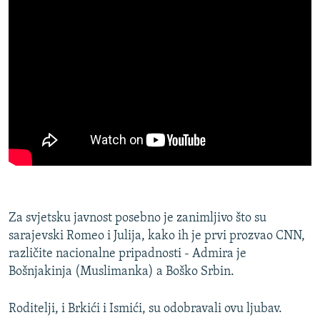
Za svjetsku javnost posebno je zanimljivo što su
sarajevski Romeo i Julija, kako ih je prvi prozvao CNN,
različite nacionalne pripadnosti - Admira je
Bošnjakinja (Muslimanka) a Boško Srbin.
Roditelji, i Brkići i Ismići, su odobravali ovu ljubav.