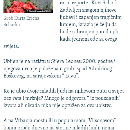
ratni reporter Kurt Schork.
Zadivljen snagom njihove
ljubavi i zapanjen tragičnim
Grob Kurta Ericha
krajem, izrazio je želju da
Schorka
bude sahranjen pored njih,
kada jednom ode sa ovoga
svijeta.
Ubijen je na ratištu u Sijera Leoneu 2000. godine i
njegova urna je položena u grob ispod Admirinog i
Boškovog, na sarajevskom “ Lavu”.
Ko je ubio dvoje mladih ljudi na njihovom putu u svijet
bez rata i mržnje? Mnogo je odgovora “ iz pouzdanih”
izvora ali nikada niko nije optužen za ovo ubistvo.
A na Vrbanja mostu ili u popularnom “Vilsonovom”
kojim prođe dnevno na stotine mladih ljudi, nema