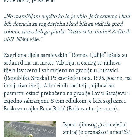
Rade Brkić, je iskreno:
„Ne razmišljam uopšte ko ih je ubio. Jednostavno i kad
bih doznala za tog čovjeka i kad bih ga vidjela pred
sobom, samo bih ga pitala: ’Zašto si to uradio? Zašto ih
ubi?’ Ništa više.“
Zagrljena tijela sarajevskih “ Romea i Julije” ležala su
sedam dana na mostu Vrbanja, a osmog su njihova
tijela izvučena i sahranjena na groblju u Lukavici
(Republika Srpska) Po završetku rata, 1996. godine, na
inicijativu i želju Admirinih roditelja, njihovi su
posmrtni ostaci prebačena na groblje Lav u Sarajevu i
zajedno sahranjeni. S tom odlukom je bila saglasna i
Boškova majka Rada Brkić (Boškov otac je umro).
Ispod njihovog groba vječni
smiraj je pronašao i američki