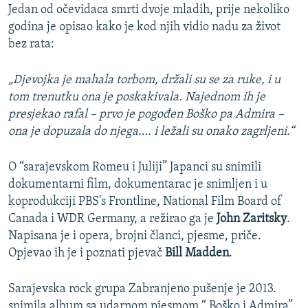
Jedan od očevidaca smrti dvoje mladih, prije nekoliko
godina je opisao kako je kod njih vidio nadu za život
bez rata:
„Djevojka je mahala torbom, držali su se za ruke, i u
tom trenutku ona je poskakivala. Najednom ih je
presjekao rafal – prvo je pogođen Boško pa Admira –
ona je dopuzala do njega…. i ležali su onako zagrljeni.“
O “sarajevskom Romeu i Juliji” Japanci su snimili
dokumentarni film, dokumentarac je snimljen i u
koprodukciji PBS's Frontline, National Film Board of
Canada i WDR Germany, a režirao ga je
John Zaritsky
.
Napisana je i opera, brojni članci, pjesme, priče.
Opjevao ih je i poznati pjevač
Bill Madden
.
Sarajevska rock grupa Zabranjeno pušenje je 2013.
snimila album sa udarnom pjesmom “ Boško i Admira”.