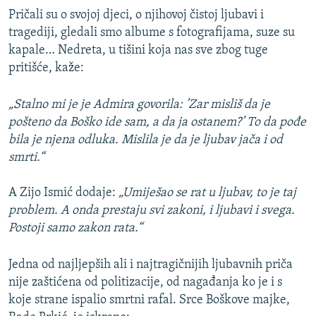
Pričali su o svojoj djeci, o njihovoj čistoj ljubavi i
tragediji, gledali smo albume s fotografijama, suze su
kapale… Nedreta, u tišini koja nas sve zbog tuge
pritišće, kaže:
„Stalno mi je je Admira govorila: ’Zar misliš da je
pošteno da Boško ide sam, a da ja ostanem?’ To da pođe
bila je njena odluka. Mislila je da je ljubav jača i od
smrti.“
A Zijo Ismić dodaje:
„Umiješao se rat u ljubav, to je taj
problem. A onda prestaju svi zakoni, i ljubavi i svega.
Postoji samo zakon rata.“
Jedna od najljepših ali i najtragičnijih ljubavnih priča
nije zaštićena od politizacije, od nagađanja ko je i s
koje strane ispalio smrtni rafal. Srce Boškove majke,