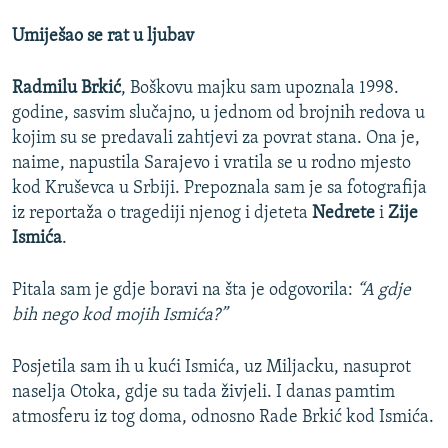
Umiješao se rat u ljubav
Radmilu Brkić
, Boškovu majku sam upoznala 1998.
godine, sasvim slučajno, u jednom od brojnih redova u
kojim su se predavali zahtjevi za povrat stana. Ona je,
naime, napustila Sarajevo i vratila se u rodno mjesto
kod Kruševca u Srbiji. Prepoznala sam je sa fotografija
iz reportaža o tragediji njenog i djeteta
Nedrete
i
Zije
Ismića
.
Pitala sam je gdje boravi na šta je odgovorila:
“A gdje
bih nego kod mojih Ismića?”
Posjetila sam ih u kući Ismića, uz Miljacku, nasuprot
naselja Otoka, gdje su tada živjeli. I danas pamtim
atmosferu iz tog doma, odnosno Rade Brkić kod Ismića.