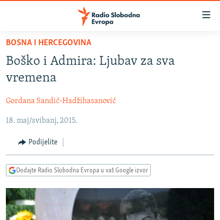
Dostupni
linkovi
Pređite
BOSNA I HERCEGOVINA
na
VIJESTI
Boško i Admira: Ljubav za sva
glavni
BOSNA I HERCEGOVINA
sadržaj
vremena
SRBIJA
Pređite
na
Gordana Sandić-Hadžihasanović
KOSOVO
glavnu
18. maj/svibanj, 2015.
CRNA GORA
navigaciju
Pređite
VIZUELNO
Podijelite
na
PODCASTI
VIDEO
pretragu
Dodajte Radio Slobodna Evropa u vaš Google izvor
RAT U UKRAJINI
FOTOGALERIJE
KINA NA BALKANU
INFOGRAFIKE
RSE PRIČE IZ SVIJETA