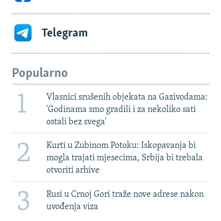
Telegram
Popularno
1
Vlasnici srušenih objekata na Gazivodama:
'Godinama smo gradili i za nekoliko sati
ostali bez svega'
2
Kurti u Zubinom Potoku: Iskopavanja bi
mogla trajati mjesecima, Srbija bi trebala
otvoriti arhive
3
Rusi u Crnoj Gori traže nove adrese nakon
uvođenja viza