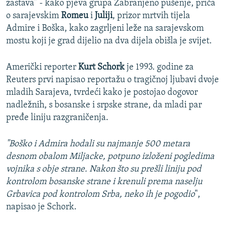
zastava” - kako pjeva grupa Zabranjeno pušenje, priča
o sarajevskim
Romeu
i
Juliji
, prizor mrtvih tijela
Admire i Boška, kako zagrljeni leže na sarajevskom
mostu koji je grad dijelio na dva dijela obišla je svijet.
Američki reporter
Kurt Schork
je 1993. godine za
Reuters prvi napisao reportažu o tragičnoj ljubavi dvoje
mladih Sarajeva, tvrdeći kako je postojao dogovor
nadležnih, s bosanske i srpske strane, da mladi par
pređe liniju razgraničenja.
"Boško i Admira hodali su najmanje 500 metara
desnom obalom Miljacke, potpuno izloženi pogledima
vojnika s obje strane. Nakon što su prešli liniju pod
kontrolom bosanske strane i krenuli prema naselju
Grbavica pod kontrolom Srba, neko ih je pogodio
",
napisao je Schork.