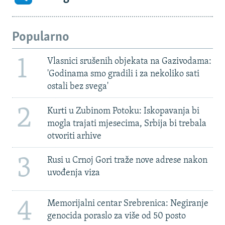
Popularno
1
Vlasnici srušenih objekata na Gazivodama:
'Godinama smo gradili i za nekoliko sati
ostali bez svega'
2
Kurti u Zubinom Potoku: Iskopavanja bi
mogla trajati mjesecima, Srbija bi trebala
otvoriti arhive
3
Rusi u Crnoj Gori traže nove adrese nakon
uvođenja viza
4
Memorijalni centar Srebrenica: Negiranje
genocida poraslo za više od 50 posto