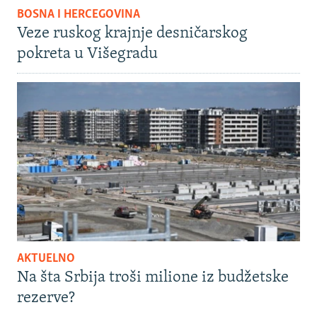
BOSNA I HERCEGOVINA
Veze ruskog krajnje desničarskog
pokreta u Višegradu
AKTUELNO
Na šta Srbija troši milione iz budžetske
rezerve?