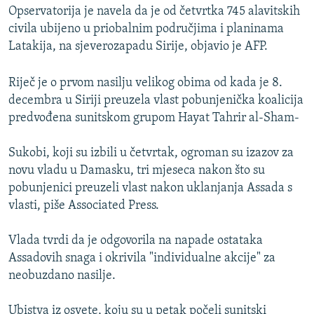
Opservatorija je navela da je od četvrtka 745 alavitskih
civila ubijeno u priobalnim područjima i planinama
Latakija, na sjeverozapadu Sirije, objavio je AFP.
Riječ je o prvom nasilju velikog obima od kada je 8.
decembra u Siriji preuzela vlast pobunjenička koalicija
predvođena sunitskom grupom Hayat Tahrir al-Sham-
Sukobi, koji su izbili u četvrtak, ogroman su izazov za
novu vladu u Damasku, tri mjeseca nakon što su
pobunjenici preuzeli vlast nakon uklanjanja Assada s
vlasti, piše Associated Press.
Vlada tvrdi da je odgovorila na napade ostataka
Assadovih snaga i okrivila "individualne akcije" za
neobuzdano nasilje.
Ubistva iz osvete, koju su u petak počeli sunitski