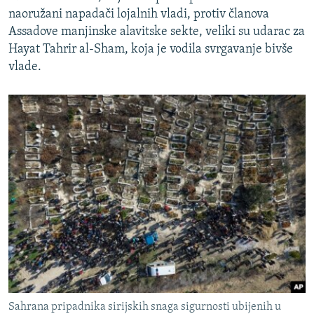
naoružani napadači lojalnih vladi, protiv članova
Assadove manjinske alavitske sekte, veliki su udarac za
Hayat Tahrir al-Sham, koja je vodila svrgavanje bivše
vlade.
Sahrana pripadnika sirijskih snaga sigurnosti ubijenih u