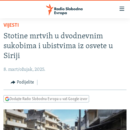
Dostupni
linkovi
Pređite
VIJESTI
na
VIJESTI
Stotine mrtvih u dvodnevnim
glavni
BOSNA I HERCEGOVINA
sadržaj
sukobima i ubistvima iz osvete u
SRBIJA
Pređite
Siriji
na
KOSOVO
glavnu
8. mart/ožujak, 2025.
CRNA GORA
navigaciju
Pređite
Podijelite
VIZUELNO
na
PODCASTI
VIDEO
pretragu
Dodajte Radio Slobodna Evropa u vaš Google izvor
RAT U UKRAJINI
FOTOGALERIJE
KINA NA BALKANU
INFOGRAFIKE
RSE PRIČE IZ SVIJETA