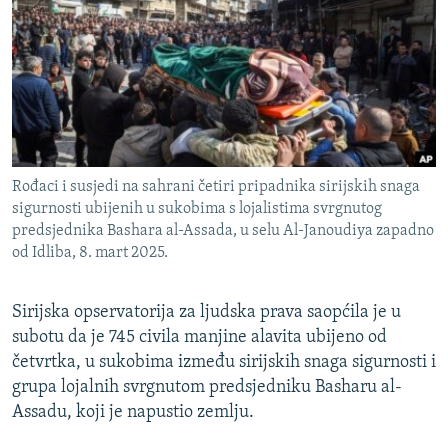
ISPRIČAJ MI
DNEVNO@RSE
SPECIJALI RSE
VIŠE OD NASLOVA
PRATITE NAS
GENOCID U SREBRENICI
Rođaci i susjedi na sahrani četiri pripadnika sirijskih snaga
POPLAVE I KLIZIŠTA U BIH 2024.
sigurnosti ubijenih u sukobima s lojalistima svrgnutog
predsjednika Bashara al-Assada, u selu Al-Janoudiya zapadno
TV LIBERTY
Sve RFE/RL stranice
od Idliba, 8. mart 2025.
POST SCRIPTUM
MOJA EVROPA
Sirijska opservatorija za ljudska prava saopćila je u
subotu da je 745 civila manjine alavita ubijeno od
TRI DECENIJE OD RATA U BIH
četvrtka, u sukobima između sirijskih snaga sigurnosti i
SVE KARTE DEJTONA
grupa lojalnih svrgnutom predsjedniku Basharu al-
Assadu, koji je napustio zemlju.
NASTANAK I RASPAD JUGOSLAVIJE