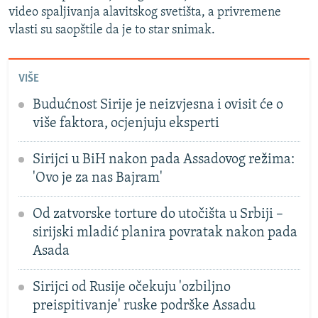
Auto
240p
360p
480p
video spaljivanja alavitskog svetišta, a privremene
vlasti su saopštile da je to star snimak.
720p
1080p
VIŠE
Budućnost Sirije je neizvjesna i ovisit će o
više faktora, ocjenjuju eksperti
Sirijci u BiH nakon pada Assadovog režima:
'Ovo je za nas Bajram'
Od zatvorske torture do utočišta u Srbiji –
sirijski mladić planira povratak nakon pada
Asada
Sirijci od Rusije očekuju 'ozbiljno
preispitivanje' ruske podrške Assadu