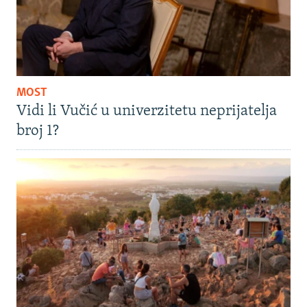
MOST
Vidi li Vučić u univerzitetu neprijatelja
broj 1?