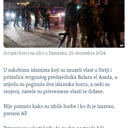
ISPRIČAJ MI
DNEVNO@RSE
SPECIJALI RSE
VIŠE OD NASLOVA
PRATITE NAS
GENOCID U SREBRENICI
Sirijski borci na ulici u Damasku, 25. decembra 2024.
POPLAVE I KLIZIŠTA U BIH 2024.
TV LIBERTY
Sve RFE/RL stranice
U sukobima islamista koji su zauzeli vlast u Siriji i
pristalica svrgnutog predsjednika Bašara el Asada, u
POST SCRIPTUM
srijedu su poginula dva islamska borca, a neki su
MOJA EVROPA
ranjeni, navele su privremene vlasti te države.
TRI DECENIJE OD RATA U BIH
Nije poznato kako su izbile borbe i ko ih je izazvao,
SVE KARTE DEJTONA
prenosi AP.
NASTANAK I RASPAD JUGOSLAVIJE