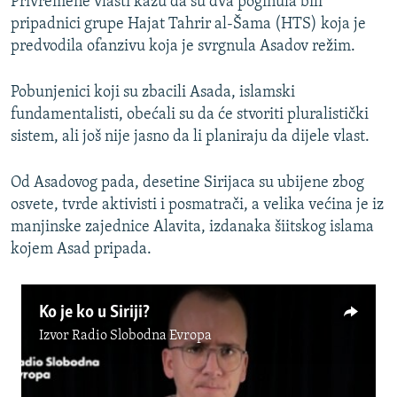
Privremene vlasti kažu da su dva poginula bili
pripadnici grupe Hajat Tahrir al-Šama (HTS) koja je
predvodila ofanzivu koja je svrgnula Asadov režim.
Pobunjenici koji su zbacili Asada, islamski
fundamentalisti, obećali su da će stvoriti pluralistički
sistem, ali još nije jasno da li planiraju da dijele vlast.
Od Asadovog pada, desetine Sirijaca su ubijene zbog
osvete, tvrde aktivisti i posmatrači, a velika većina je iz
manjinske zajednice Alavita, izdanaka šiitskog islama
kojem Asad pripada.
Ko je ko u Siriji?
Izvor
Radio Slobodna Evropa