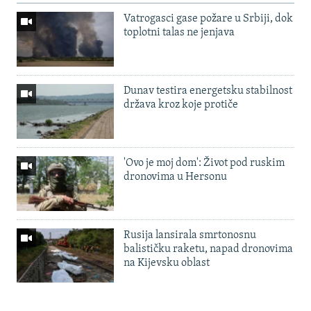
Vatrogasci gase požare u Srbiji, dok
toplotni talas ne jenjava
Dunav testira energetsku stabilnost
država kroz koje protiče
'Ovo je moj dom': Život pod ruskim
dronovima u Hersonu
Rusija lansirala smrtonosnu
balističku raketu, napad dronovima
na Kijevsku oblast