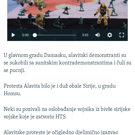
Auto
0:00
3:03
240p
U glavnom gradu Damasku, alavitski demonstranti su
360p
se sukobili sa sunitskim kontrademonstrantima i čuli su
480p
se pucnji.
720p
Protesta Alavita bilo je i duž obale Sirije, u gradu
1080p
Homsu.
Neki su pozivali na oslobađanje vojnika iz bivše sirijske
vojske koje je zatvorio HTS.
Alavitske proteste je očigledno djelimično izazvao