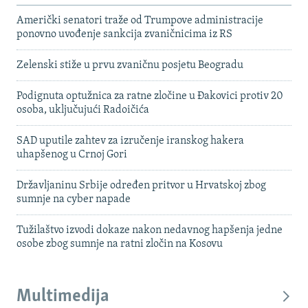
Američki senatori traže od Trumpove administracije
ponovno uvođenje sankcija zvaničnicima iz RS
Zelenski stiže u prvu zvaničnu posjetu Beogradu
Podignuta optužnica za ratne zločine u Đakovici protiv 20
osoba, uključujući Radoičića
SAD uputile zahtev za izručenje iranskog hakera
uhapšenog u Crnoj Gori
Državljaninu Srbije određen pritvor u Hrvatskoj zbog
sumnje na cyber napade
Tužilaštvo izvodi dokaze nakon nedavnog hapšenja jedne
osobe zbog sumnje na ratni zločin na Kosovu
Multimedija