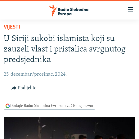
Dostupni
linkovi
Pređite
VIJESTI
na
VIJESTI
U Siriji sukobi islamista koji su
glavni
BOSNA I HERCEGOVINA
sadržaj
zauzeli vlast i pristalica svrgnutog
SRBIJA
Pređite
predsjednika
na
KOSOVO
glavnu
25. decembar/prosinac, 2024.
CRNA GORA
navigaciju
Pređite
Podijelite
VIZUELNO
na
PODCASTI
VIDEO
pretragu
Dodajte Radio Slobodna Evropa u vaš Google izvor
RAT U UKRAJINI
FOTOGALERIJE
KINA NA BALKANU
INFOGRAFIKE
RSE PRIČE IZ SVIJETA