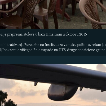
erije priprema stolove u bazi Hmeimim u oktobru 2015.
 šef istraživanja Evroazije na Institutu za vanjsku politiku, rekao je
mlj "pokrenuo višegodišnje napade na HTS, druge opozicione grupe i 