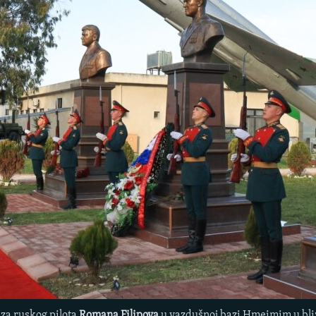
za ruskog pilota
Romana Filipova
u vazdušnoj bazi Hmeimim u blizi