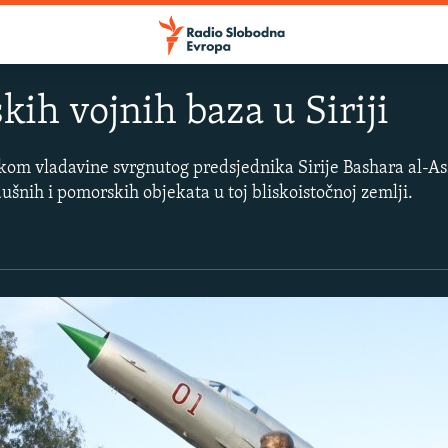
kih vojnih baza u Siriji
okom vladavine svrgnutog predsjednika Sirije Bashara al-A
ušnih i pomorskih objekata u toj bliskoistočnoj zemlji.