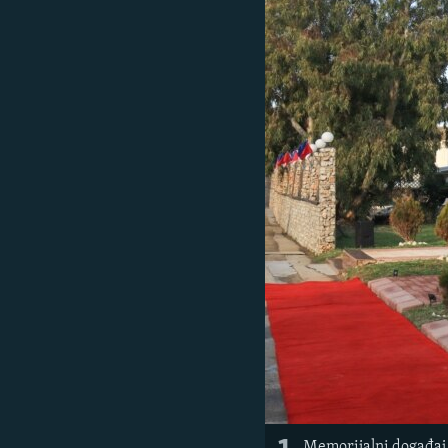
ISPRIČAJ MI
DNEVNO@RSE
SPECIJALI RSE
VIŠE OD NASLOVA
GENOCID U SREBRENICI
POPLAVE I KLIZIŠTA U BIH 2024.
TV LIBERTY
POST SCRIPTUM
MOJA EVROPA
TRI DECENIJE OD RATA U BIH
SVE KARTE DEJTONA
NASTANAK I RASPAD JUGOSLAVIJE
Memorijalni događaj 