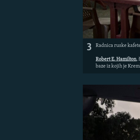
3
Radnica ruske kafet
Robert E. Hamilton
,
baze iz kojih je Kre