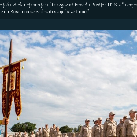
e još uvijek nejasno jesu li razgovori između Rusije i HTS-a "usmj
nje da Rusija može zadržati svoje baze tamo."