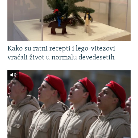
Kako su ratni recepti i lego-vitezovi
vraćali život u normalu devedesetih