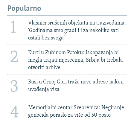
Popularno
1
Vlasnici srušenih objekata na Gazivodama:
'Godinama smo gradili i za nekoliko sati
ostali bez svega'
2
Kurti u Zubinom Potoku: Iskopavanja bi
mogla trajati mjesecima, Srbija bi trebala
otvoriti arhive
3
Rusi u Crnoj Gori traže nove adrese nakon
uvođenja viza
4
Memorijalni centar Srebrenica: Negiranje
genocida poraslo za više od 50 posto