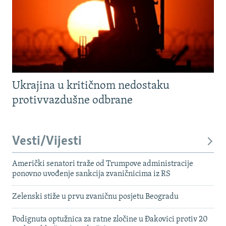
Ukrajina u kritičnom nedostaku
protivvazdušne odbrane
Vesti/Vijesti
Američki senatori traže od Trumpove administracije
ponovno uvođenje sankcija zvaničnicima iz RS
Zelenski stiže u prvu zvaničnu posjetu Beogradu
Podignuta optužnica za ratne zločine u Đakovici protiv 20