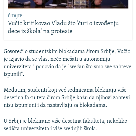
ČITAJTE:
Vučić kritikovao Vladu što 'ćuti o izvođenju
dece iz škola' na proteste
Govoreći o studentskim blokadama širom Srbije, Vučić
je izjavio da se vlast neće mešati u autonomiju
univerziteta i ponovio da je "srećan što smo sve zahteve
ispunili".
Međutim, studenti koji već sedmicama blokiraju više
desetina fakulteta širom Srbije kažu da njihovi zahtevi
nisu ispunjeni i da nastavljaju sa blokadama.
U Srbiji je blokirano više desetina fakulteta, nekoliko
sedišta univerziteta i više srednjih škola.