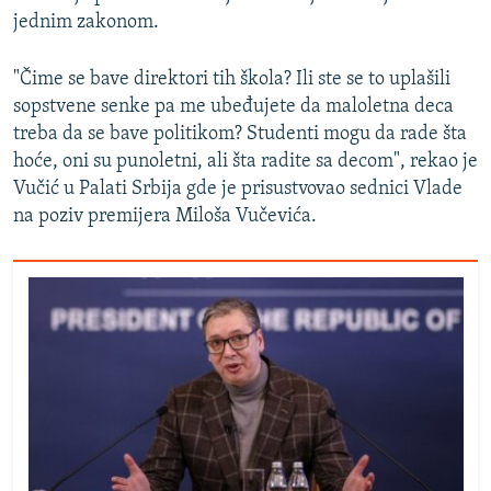
jednim zakonom.
"Čime se bave direktori tih škola? Ili ste se to uplašili
sopstvene senke pa me ubeđujete da maloletna deca
treba da se bave politikom? Studenti mogu da rade šta
hoće, oni su punoletni, ali šta radite sa decom", rekao je
Vučić u Palati Srbija gde je prisustvovao sednici Vlade
na poziv premijera Miloša Vučevića.