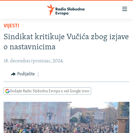
Dostupni
linkovi
Pređite
VIJESTI
na
VIJESTI
Sindikat kritikuje Vučića zbog izjave
glavni
BOSNA I HERCEGOVINA
sadržaj
o nastavnicima
SRBIJA
Pređite
na
18. decembar/prosinac, 2024.
KOSOVO
glavnu
CRNA GORA
Podijelite
navigaciju
Pređite
VIZUELNO
na
Dodajte Radio Slobodna Evropa u vaš Google izvor
PODCASTI
VIDEO
pretragu
RAT U UKRAJINI
FOTOGALERIJE
KINA NA BALKANU
INFOGRAFIKE
RSE PRIČE IZ SVIJETA