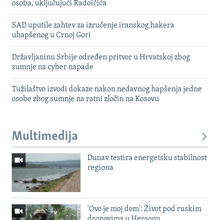
osoba, uključujući Radoičića
SAD uputile zahtev za izručenje iranskog hakera
uhapšenog u Crnoj Gori
Državljaninu Srbije određen pritvor u Hrvatskoj zbog
sumnje na cyber napade
Tužilaštvo izvodi dokaze nakon nedavnog hapšenja jedne
osobe zbog sumnje na ratni zločin na Kosovu
Multimedija
Dunav testira energetsku stabilnost
regiona
'Ovo je moj dom': Život pod ruskim
dronovima u Hersonu