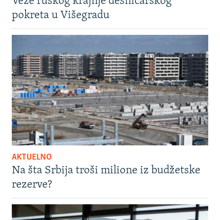
Veze ruskog krajnje desničarskog
pokreta u Višegradu
AKTUELNO
Na šta Srbija troši milione iz budžetske
rezerve?