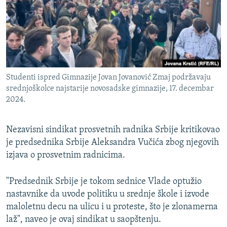
ISPRIČAJ MI
DNEVNO@RSE
SPECIJALI RSE
VIŠE OD NASLOVA
PRATITE NAS
Studenti ispred Gimnazije Jovan Jovanović Zmaj podržavaju
GENOCID U SREBRENICI
srednjoškolce najstarije novosadske gimnazije, 17. decembar
2024.
POPLAVE I KLIZIŠTA U BIH 2024.
TV LIBERTY
Sve RFE/RL stranice
Nezavisni sindikat prosvetnih radnika Srbije kritikovao
POST SCRIPTUM
je predsednika Srbije Aleksandra Vučića zbog njegovih
izjava o prosvetnim radnicima.
MOJA EVROPA
TRI DECENIJE OD RATA U BIH
"Predsednik Srbije je tokom sednice Vlade optužio
SVE KARTE DEJTONA
nastavnike da uvode politiku u srednje škole i izvode
maloletnu decu na ulicu i u proteste, što je zlonamerna
NASTANAK I RASPAD JUGOSLAVIJE
laž", naveo je ovaj sindikat u saopštenju.