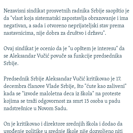
Nezavisni sindikat prosvetnih radnika Srbije saopštio je
da "vlast koja sistematski zapostavlja obrazovanje i ima
negativan, a sada i otvoreno neprijateljski stav prema
nastavnicima, nije dobra za društvo i državu".
Ovaj sindikat je ocenio da je "u opštem je interesu" da
se Aleksandar Vučić povuče sa funkcije predsednika
Srbije.
Predsednik Srbije Aleksandar Vučić kritikovao je 17.
decembra članove Vlade Srbije, što "ćute kao zaliveni"
kada se "izvode maloletna deca iz škola" na proteste
kojima se traži odgovornost za smrt 15 osoba u padu
nadstrešnice u Novom Sadu.
On je kritikovao i direktore srednjih škola i dodao da
uvođenje politike u srednje škole nije dozvoljeno niti