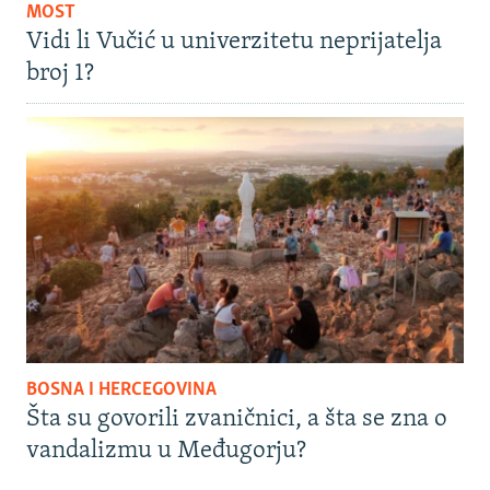
MOST
Vidi li Vučić u univerzitetu neprijatelja
broj 1?
BOSNA I HERCEGOVINA
Šta su govorili zvaničnici, a šta se zna o
vandalizmu u Međugorju?