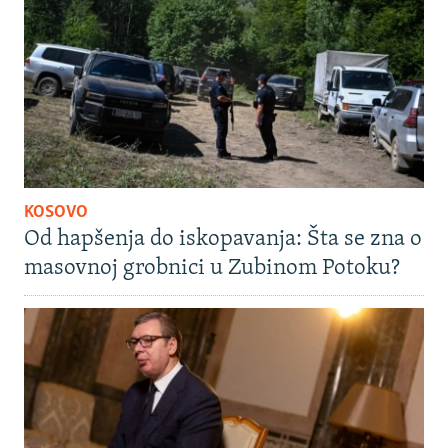
KOSOVO
Od hapšenja do iskopavanja: Šta se zna o
masovnoj grobnici u Zubinom Potoku?