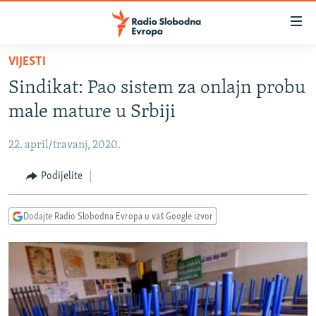
Dostupni
linkovi
Pređite
VIJESTI
na
VIJESTI
Sindikat: Pao sistem za onlajn probu
glavni
BOSNA I HERCEGOVINA
sadržaj
male mature u Srbiji
SRBIJA
Pređite
na
22. april/travanj, 2020.
KOSOVO
glavnu
CRNA GORA
Podijelite
navigaciju
Pređite
VIZUELNO
na
Dodajte Radio Slobodna Evropa u vaš Google izvor
PODCASTI
VIDEO
pretragu
RAT U UKRAJINI
FOTOGALERIJE
KINA NA BALKANU
INFOGRAFIKE
RSE PRIČE IZ SVIJETA