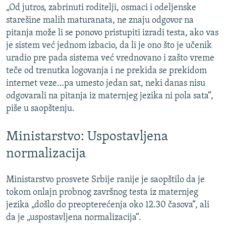
„Od jutros, zabrinuti roditelji, osmaci i odeljenske
starešine malih maturanata, ne znaju odgovor na
pitanja može li se ponovo pristupiti izradi testa, ako vas
je sistem već jednom izbacio, da li je ono što je učenik
uradio pre pada sistema već vrednovano i zašto vreme
teče od trenutka logovanja i ne prekida se prekidom
internet veze…pa umesto jedan sat, neki danas nisu
odgovarali na pitanja iz maternjeg jezika ni pola sata“,
piše u saopštenju.
Ministarstvo: Uspostavljena
normalizacija
Ministarstvo prosvete Srbije ranije je saopštilo da je
tokom onlajn probnog završnog testa iz maternjeg
jezika „došlo do preopterećenja oko 12.30 časova“, ali
da je „uspostavljena normalizacija“.