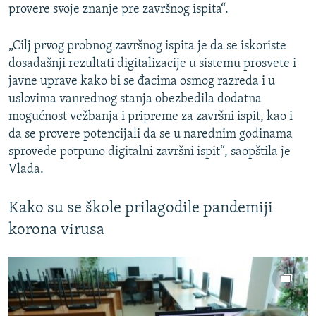
provere svoje znanje pre završnog ispita“.
„Cilj prvog probnog završnog ispita je da se iskoriste
dosadašnji rezultati digitalizacije u sistemu prosvete i
javne uprave kako bi se đacima osmog razreda i u
uslovima vanrednog stanja obezbedila dodatna
mogućnost vežbanja i pripreme za završni ispit, kao i
da se provere potencijali da se u narednim godinama
sprovede potpuno digitalni završni ispit“, saopštila je
Vlada.
Kako su se škole prilagodile pandemiji
korona virusa