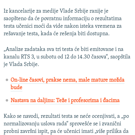
Iz kancelarije za medije Vlade Srbije ranije je
saopšteno da će povratnu informaciju o rezultatima
testa učenici moći da vide nakon isteka vremena za
rešavanje testa, kada će rešenja biti dostupna.
„Analize zadataka sva tri testa će biti emitovane i na
kanalu RTS 3, u subotu od 12 do 14.30 časova“, saopštila
je Vlada Srbije.
On-line časovi, prakse nema, male mature možda
bude
Nastava na daljinu: Teže i profesorima i đacima
Kako se navodi, rezultati testa se neće ocenjivati, a „po
normalizovanju uslova rada“ sprovešće se i zvanični
probni završni ispit, pa će učenici imati „više prilika da