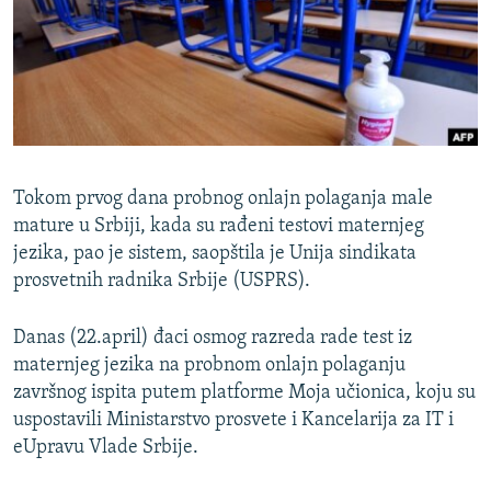
ISPRIČAJ MI
DNEVNO@RSE
SPECIJALI RSE
VIŠE OD NASLOVA
PRATITE NAS
GENOCID U SREBRENICI
Tokom prvog dana probnog onlajn polaganja male
POPLAVE I KLIZIŠTA U BIH 2024.
mature u Srbiji, kada su rađeni testovi maternjeg
jezika, pao je sistem, saopštila je Unija sindikata
TV LIBERTY
Sve RFE/RL stranice
prosvetnih radnika Srbije (USPRS).
POST SCRIPTUM
MOJA EVROPA
Danas (22.april) đaci osmog razreda rade test iz
maternjeg jezika na probnom onlajn polaganju
TRI DECENIJE OD RATA U BIH
završnog ispita putem platforme Moja učionica, koju su
SVE KARTE DEJTONA
uspostavili Ministarstvo prosvete i Kancelarija za IT i
eUpravu Vlade Srbije.
NASTANAK I RASPAD JUGOSLAVIJE