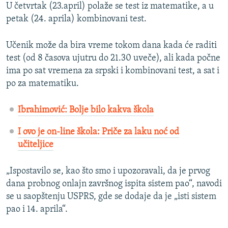
U četvrtak (23.april) polaže se test iz matematike, a u
petak (24. aprila) kombinovani test.
Učenik može da bira vreme tokom dana kada će raditi
test (od 8 časova ujutru do 21.30 uveče), ali kada počne
ima po sat vremena za srpski i kombinovani test, a sat i
po za matematiku.
Ibrahimović: Bolje bilo kakva škola
I ovo je on-line škola: Priče za laku noć od
učiteljice
„Ispostavilo se, kao što smo i upozoravali, da je prvog
dana probnog onlajn završnog ispita sistem pao“, navodi
se u saopštenju USPRS, gde se dodaje da je „isti sistem
pao i 14. aprila“.