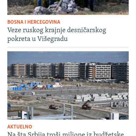
BOSNA I HERCEGOVINA
Veze ruskog krajnje desničarskog
pokreta u Višegradu
AKTUELNO
Na šta Srbija troši milione iz budžetske