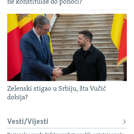
ne konstituiše do ponoći?
Zelenski stigao u Srbiju, šta Vučić
dobija?
Vesti/Vijesti