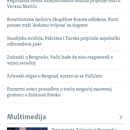
Regionalna mreža SafeJournalists osudila prijetnje smrću
Veranu Matiću
Konstitutivna sjednica Skupštine Kosova odložena, Kurti
ponovo traži 'dodatno vrijeme' za dogovor
Saudijska Arabija, Pakistan i Turska potpisale zajednički
odbrambeni pakt
Zelenski u Beogradu, Vučić kaže da nisu razgovarali o
vojnoj saradnji
Zelenski stigao u Beograd, susreo se sa Vučićem
Posmrtni ostaci pronađeni u trećoj mogućoj masovnoj
grobnici u Zubinom Potoku
Multimedija