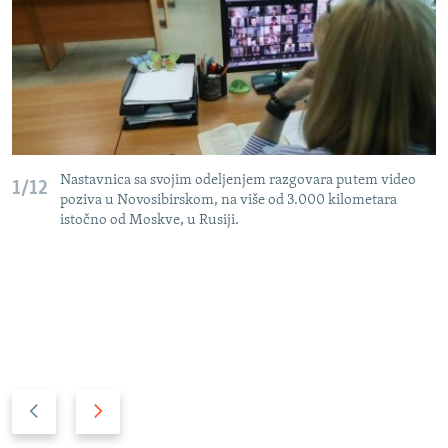
Nastavnica sa svojim odeljenjem razgovara putem video
1/12
poziva u Novosibirskom, na više od 3.000 kilometara
istočno od Moskve, u Rusiji.
P
N
r
a