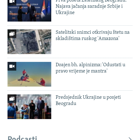
Prva poseta Zelenskog Beogradu:
Najava jačanja saradnje Srbije i
Ukrajine
Satelitski snimci otkrivaju štetu na
skladištima ruskog 'Amazona'
Doajen bh. alpinizma: 'Odustati u
pravo vrijeme je mantra'
Predsjednik Ukrajine u posjeti
Beogradu
Podcasti