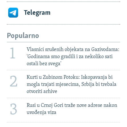
Telegram
Popularno
1
Vlasnici srušenih objekata na Gazivodama:
'Godinama smo gradili i za nekoliko sati
ostali bez svega'
2
Kurti u Zubinom Potoku: Iskopavanja bi
mogla trajati mjesecima, Srbija bi trebala
otvoriti arhive
3
Rusi u Crnoj Gori traže nove adrese nakon
uvođenja viza