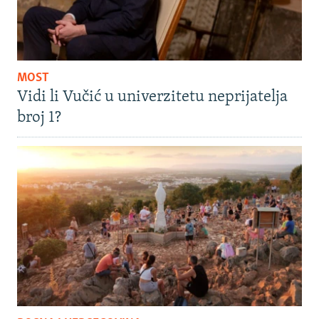
MOST
Vidi li Vučić u univerzitetu neprijatelja
broj 1?