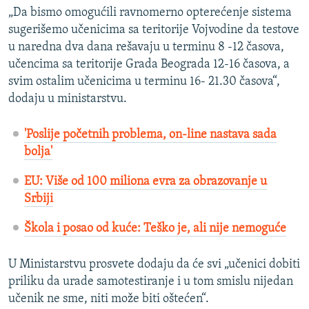
„Da bismo omogućili ravnomerno opterećenje sistema
sugerišemo učenicima sa teritorije Vojvodine da testove
u naredna dva dana rešavaju u terminu 8 -12 časova,
učencima sa teritorije Grada Beograda 12-16 časova, a
svim ostalim učenicima u terminu 16- 21.30 časova“,
dodaju u ministarstvu.
'Poslije početnih problema, on-line nastava sada
bolja'
EU: Više od 100 miliona evra za obrazovanje u
Srbiji
Škola i posao od kuće: Teško je, ali nije nemoguće
U Ministarstvu prosvete dodaju da će svi „učenici dobiti
priliku da urade samotestiranje i u tom smislu nijedan
učenik ne sme, niti može biti oštećen“.