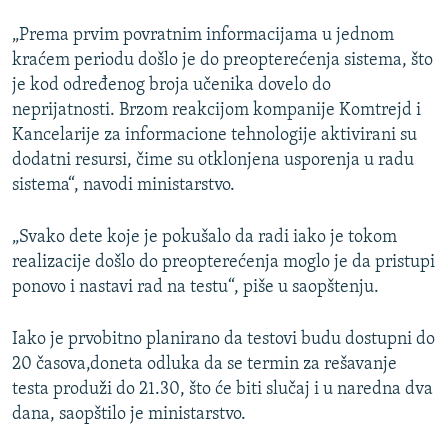
„Prema prvim povratnim informacijama u jednom
kraćem periodu došlo je do preopterećenja sistema, što
je kod određenog broja učenika dovelo do
neprijatnosti. Brzom reakcijom kompanije Komtrejd i
Kancelarije za informacione tehnologije aktivirani su
dodatni resursi, čime su otklonjena usporenja u radu
sistema“, navodi ministarstvo.
„Svako dete koje je pokušalo da radi iako je tokom
realizacije došlo do preopterećenja moglo je da pristupi
ponovo i nastavi rad na testu“, piše u saopštenju.
Iako je prvobitno planirano da testovi budu dostupni do
20 časova,doneta odluka da se termin za rešavanje
testa produži do 21.30, što će biti slučaj i u naredna dva
dana, saopštilo je ministarstvo.