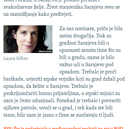
vodu i hranu, u Sarajevu je postalo predmet
svakodnevne želje. Život stanovnika Sarajeva sveo se
na razmišljanje kako preživjeti.
Za nas novinare, priča je bila
savim drugačija. Dok su
građani Sarajeva bili u
opasnosti samim time što su
bili u gradu, nama je bilo
Laura Silber
važno ući u Sarajevo pod
opsadom. Trebalo je proći
barikade, uvjeriti srpske vojnike koji su grad držali pod
opsadom, da želite u Sarajevo. Trebalo je
prokrijumčariti hranu prijateljima, a srpski vojnici su
nam je često oduzimali. Ponekad je trebalo i prevariti
njihove patrole, uvući se u grad, i tek kada ste bili
tamo, bilo nam je jasno s čime se suočavaju ti ljudi.