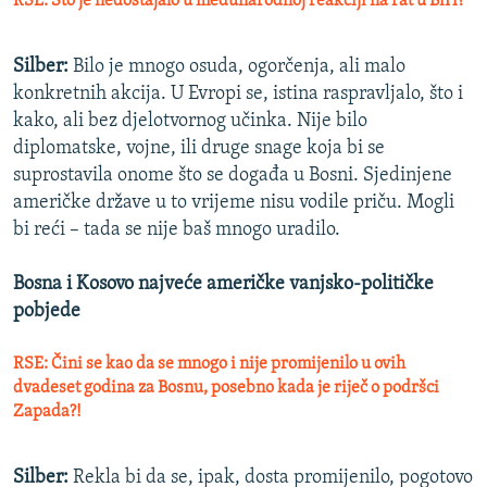
RSE: Što je nedostajalo u međunarodnoj reakciji na rat u BiH?
Silber:
Bilo je mnogo osuda, ogorčenja, ali malo
konkretnih akcija. U Evropi se, istina raspravljalo, što i
kako, ali bez djelotvornog učinka. Nije bilo
diplomatske, vojne, ili druge snage koja bi se
suprostavila onome što se događa u Bosni. Sjedinjene
američke države u to vrijeme nisu vodile priču. Mogli
bi reći – tada se nije baš mnogo uradilo.
Bosna i Kosovo najveće američke vanjsko-političke
pobjede
RSE: Čini se kao da se mnogo i nije promijenilo u ovih
dvadeset godina za Bosnu, posebno kada je riječ o podršci
Zapada?!
Silber:
Rekla bi da se, ipak, dosta promijenilo, pogotovo