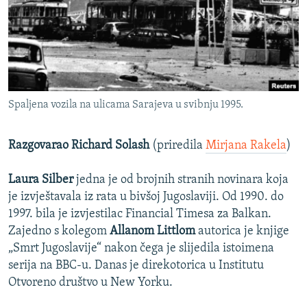
ISPRIČAJ MI
DNEVNO@RSE
SPECIJALI RSE
VIŠE OD NASLOVA
PRATITE NAS
Spaljena vozila na ulicama Sarajeva u svibnju 1995.
GENOCID U SREBRENICI
POPLAVE I KLIZIŠTA U BIH 2024.
Razgovarao Richard Solash
(priredila
Mirjana Rakela
)
TV LIBERTY
Sve RFE/RL stranice
Laura Silber
jedna je od brojnih stranih novinara koja
POST SCRIPTUM
je izvještavala iz rata u bivšoj Jugoslaviji. Od 1990. do
MOJA EVROPA
1997. bila je izvjestilac Financial Timesa za Balkan.
Zajedno s kolegom
Allanom Littlom
autorica je knjige
TRI DECENIJE OD RATA U BIH
„Smrt Jugoslavije“ nakon čega je slijedila istoimena
SVE KARTE DEJTONA
serija na BBC-u. Danas je direkotorica u Institutu
Otvoreno društvo u New Yorku.
NASTANAK I RASPAD JUGOSLAVIJE