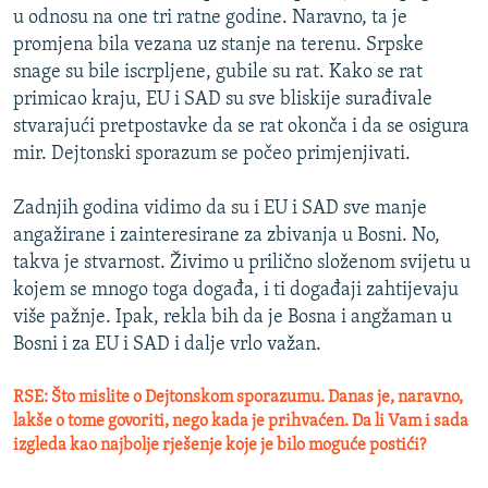
u odnosu na one tri ratne godine. Naravno, ta je
promjena bila vezana uz stanje na terenu. Srpske
snage su bile iscrpljene, gubile su rat. Kako se rat
primicao kraju, EU i SAD su sve bliskije surađivale
stvarajući pretpostavke da se rat okonča i da se osigura
mir. Dejtonski sporazum se počeo primjenjivati.
Zadnjih godina vidimo da su i EU i SAD sve manje
angažirane i zainteresirane za zbivanja u Bosni. No,
takva je stvarnost. Živimo u prilično složenom svijetu u
kojem se mnogo toga događa, i ti događaji zahtijevaju
više pažnje. Ipak, rekla bih da je Bosna i angžaman u
Bosni i za EU i SAD i dalje vrlo važan.
RSE: Što mislite o Dejtonskom sporazumu. Danas je, naravno,
lakše o tome govoriti, nego kada je prihvaćen. Da li Vam i sada
izgleda kao najbolje rješenje koje je bilo moguće postići?