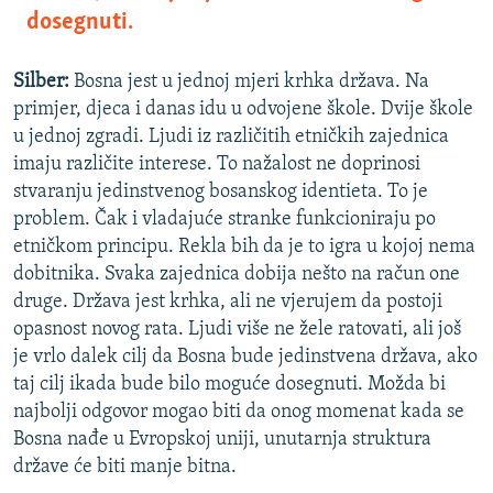
dosegnuti.
Silber:
Bosna jest u jednoj mjeri krhka država. Na
primjer, djeca i danas idu u odvojene škole. Dvije škole
u jednoj zgradi. Ljudi iz različitih etničkih zajednica
imaju različite interese. To nažalost ne doprinosi
stvaranju jedinstvenog bosanskog identieta. To je
problem. Čak i vladajuće stranke funkcioniraju po
etničkom principu. Rekla bih da je to igra u kojoj nema
dobitnika. Svaka zajednica dobija nešto na račun one
druge. Država jest krhka, ali ne vjerujem da postoji
opasnost novog rata. Ljudi više ne žele ratovati, ali još
je vrlo dalek cilj da Bosna bude jedinstvena država, ako
taj cilj ikada bude bilo moguće dosegnuti. Možda bi
najbolji odgovor mogao biti da onog momenat kada se
Bosna nađe u Evropskoj uniji, unutarnja struktura
države će biti manje bitna.