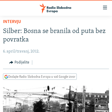
Dostupni
linkovi
Pređite
INTERVJU
na
VIJESTI
Silber: Bosna se branila od puta bez
glavni
BOSNA I HERCEGOVINA
sadržaj
povratka
SRBIJA
Pređite
na
6. april/travanj, 2012.
KOSOVO
glavnu
CRNA GORA
Podijelite
navigaciju
Pređite
VIZUELNO
na
Dodajte Radio Slobodna Evropa u vaš Google izvor
PODCASTI
VIDEO
pretragu
RAT U UKRAJINI
FOTOGALERIJE
KINA NA BALKANU
INFOGRAFIKE
RSE PRIČE IZ SVIJETA