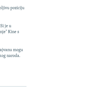
ljivu poziciju
Si je u
nje" Kine s
 Tajvanu mogu
skog naroda.