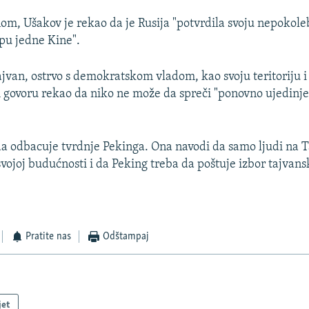
nom, Ušakov je rekao da je Rusija "potvrdila svoju nepokoleb
pu jedne Kine".
jvan, ostrvo s demokratskom vladom, kao svoju teritoriju i 
govoru rekao da niko ne može da spreči "ponovno ujedinje
a odbacuje tvrdnje Pekinga. Ona navodi da samo ljudi na
svojoj budućnosti i da Peking treba da poštuje izbor tajvan
Pratite nas
Odštampaj
jet