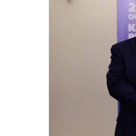
ISPRIČAJ MI
DNEVNO@RSE
SPECIJALI RSE
VIŠE OD NASLOVA
GENOCID U SREBRENICI
POPLAVE I KLIZIŠTA U BIH 2024.
TV LIBERTY
POST SCRIPTUM
MOJA EVROPA
TRI DECENIJE OD RATA U BIH
SVE KARTE DEJTONA
NASTANAK I RASPAD JUGOSLAVIJE