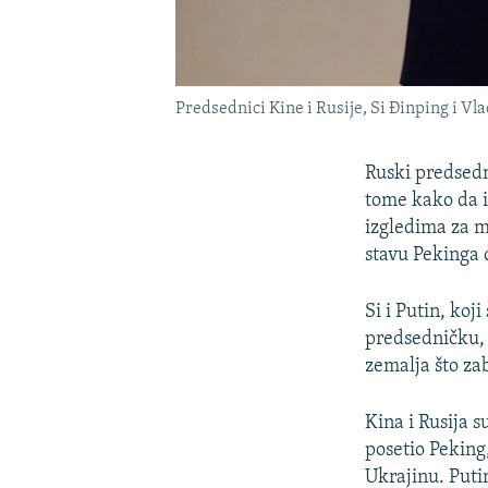
Predsednici Kine i Rusije, Si Đinping i Vl
Ruski predsedn
tome kako da 
izgledima za m
stavu Pekinga 
Si i Putin, koj
predsedničku, z
zemalja što za
Kina i Rusija s
posetio Peking
Ukrajinu. Puti