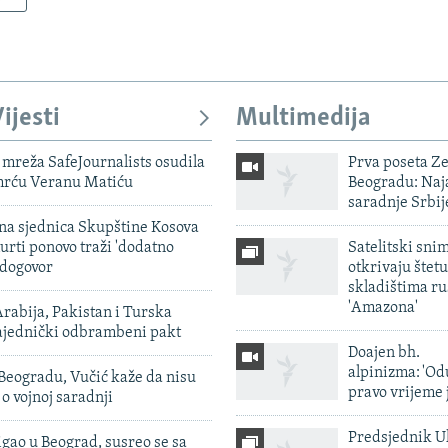
ijesti
Multimedija
mreža SafeJournalists osudila
Prva poseta Z
smrću Veranu Matiću
Beogradu: Naja
saradnje Srbij
vna sjednica Skupštine Kosova
urti ponovo traži 'dodatno
Satelitski sni
 dogovor
otkrivaju štetu
skladištima r
'Amazona'
rabija, Pakistan i Turska
zajednički odbrambeni pakt
Doajen bh.
alpinizma: 'Od
Beogradu, Vučić kaže da nisu
pravo vrijeme 
 o vojnoj saradnji
Predsjednik U
igao u Beograd, susreo se sa