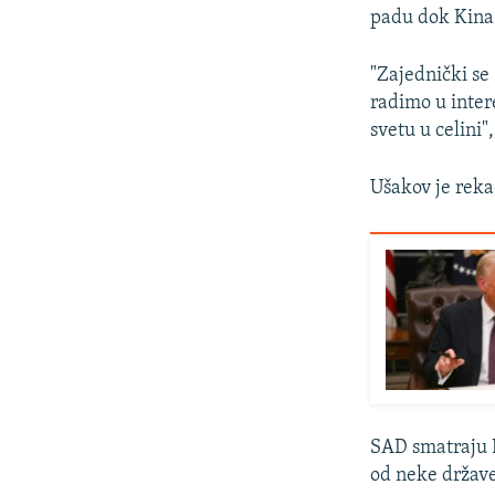
padu dok Kina 
"Zajednički se
radimo u inter
svetu u celini"
Ušakov je reka
SAD smatraju K
od neke držav