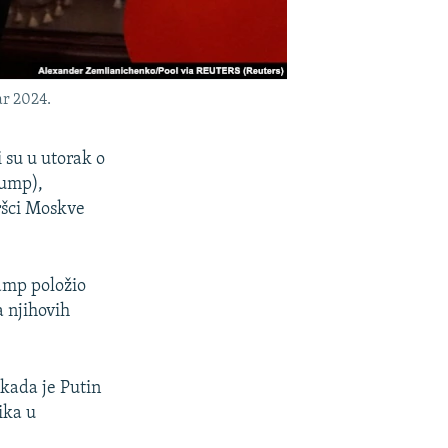
ar 2024.
 su u utorak o
ump),
ršci Moskve
ramp položio
a njihovih
 kada je Putin
ika u