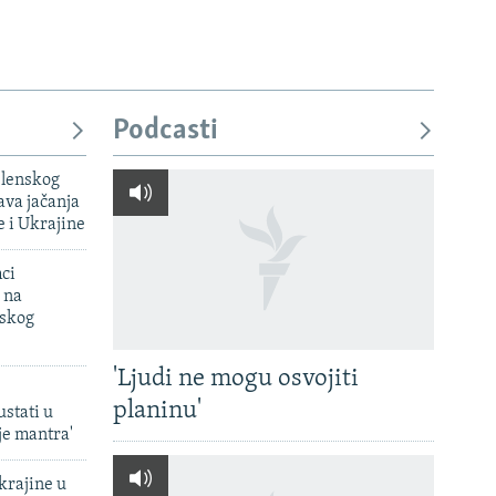
Podcasti
elenskog
va jačanja
e i Ukrajine
mci
 na
uskog
'Ljudi ne mogu osvojiti
planinu'
ustati u
je mantra'
krajine u