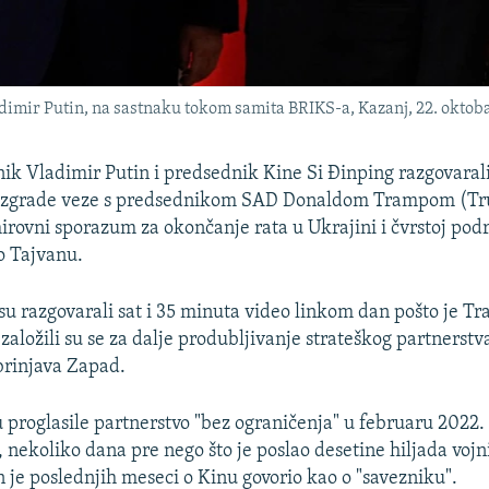
adimir Putin, na sastnaku tokom samita BRIKS-a, Kazanj, 22. oktob
ik Vladimir Putin i predsednik Kine Si Đinping razgovarali
izgrade veze s predsednikom SAD Donaldom Trampom (Tr
irovni sporazum za okončanje rata u Ukrajini i čvrstoj pod
o Tajvanu.
i su razgovarali sat i 35 minuta video linkom dan pošto je T
aložili su se za dalje produbljivanje strateškog partnerstv
brinjava Zapad.
u proglasile partnerstvo "bez ograničenja" u februaru 2022.
, nekoliko dana pre nego što je poslao desetine hiljada vojn
n je poslednjih meseci o Kinu govorio kao o "savezniku".