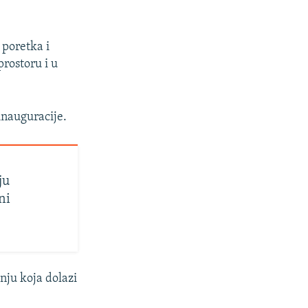
 poretka i
rostoru i u
inauguracije.
ju
ni
nju koja dolazi