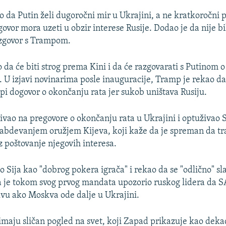
o da Putin želi dugoročni mir u Ukrajini, a ne kratkoročni 
govor mora uzeti u obzir interese Rusije. Dodao je da nije b
azgovor s Trampom.
 da će biti strog prema Kini i da će razgovarati s Putinom 
i. U izjavi novinarima posle inauguracije, Tramp je rekao da
opi dogovor o okončanju rata jer sukob uništava Rusiju.
ozivao na pregovore o okončanju rata u Ukrajini i optuživao
nabdevanjem oružjem Kijeva, koji kaže da je spreman da tr
 poštovanje njegovih interesa.
 Sija kao "dobrog pokera igrača" i rekao da se "odlično" sl
a je tokom svog prvog mandata upozorio ruskog lidera da
vu ako Moskva ode dalje u Ukrajini.
e imaju sličan pogled na svet, koji Zapad prikazuje kao deka