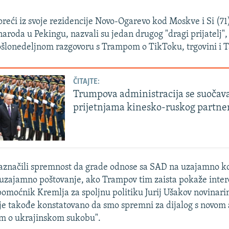
oreći iz svoje rezidencije Novo-Ogarevo kod Moskve i Si (71)
roda u Pekingu, nazvali su jedan drugog "dragi prijatelj", 
ošlonedeljnom razgovoru s Trampom o TikToku, trgovini i 
ČITAJTE:
Trumpova administracija se suočav
prijetnjama kinesko-ruskog partne
"naznačili spremnost da grade odnose sa SAD na uzajamno k
uzajamno poštovanje, ako Trampov tim zaista pokaže inter
 pomoćnik Kremlja za spoljnu politiku Jurij Ušakov novinar
 je takođe konstatovano da smo spremni za dijalog s novo
om o ukrajinskom sukobu".