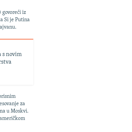
 govoreći iz
a Si je Putina
Tajvanu.
a s novim
rstva
orisnim
esovanje za
ima u Moskvi.
m američkom