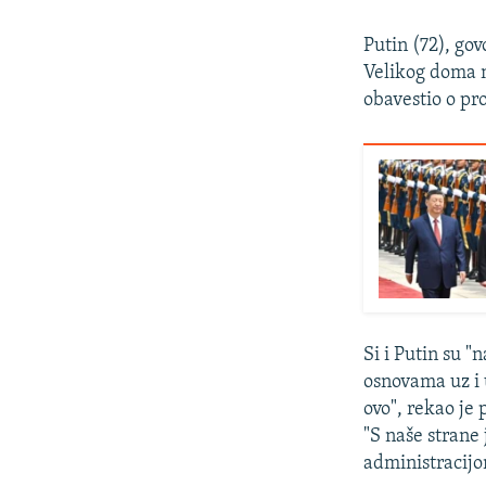
Putin (72), gov
Velikog doma na
obavestio o pr
Si i Putin su 
osnovama uz i 
ovo", rekao je
"S naše strane
administracij