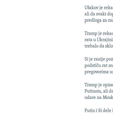
Ušakov je reka
ali da svaki do
predloga za r
Tramp je rekao
rata u Ukrajin
trebalo da skl
Si je ranije p
podstiču rat s
pregovorima uz
Tramp je opisao
Putinom, ali d
udare na Mosk
Putin i Si del