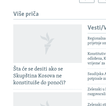
Više priča
Vesti/V
Regionalna 
prijetnje 
Konstituti
odložena, K
vrijeme' za
Šta će se desiti ako se
Saudijska A
Skupština Kosova ne
potpisale 
konstituiše do ponoći?
Zelenski u 
razgovarali
Zelenski st