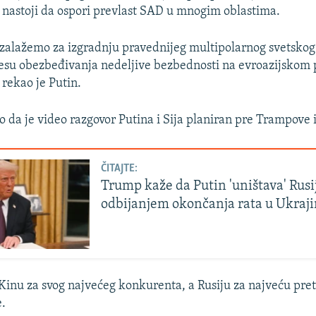
nastoji da ospori prevlast SAD u mnogim oblastima.
 zalažemo za izgradnju pravednijeg multipolarnog svetskog
esu obezbeđivanja nedeljive bezbednosti na evroazijskom p
, rekao je Putin.
o da je video razgovor Putina i Sija planiran pre Trampove 
ČITAJTE:
Trump kaže da Putin 'uništava' Rusi
odbijanjem okončanja rata u Ukraji
inu za svog najvećeg konkurenta, a Rusiju za najveću pret
e.