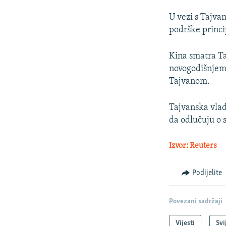
U vezi s Tajva
podrške princi
Kina smatra Ta
novogodišnjem 
Tajvanom.
Tajvanska vlad
da odlučuju o 
Izvor: Reuters
Podijelite
Povezani sadržaji
Vijesti
Svi