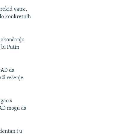
prekid vatre,
ilo konkretnih
o okončanju
 bi Putin
 SAD da
aži rešenje
agao s
 SAD mogu da
dentan i u