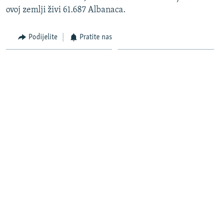
ovoj zemlji živi 61.687 Albanaca.
Podijelite
Pratite nas
Više priča
Trump sugeriše da se sada favorizuje