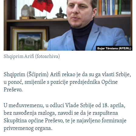
ISPRIČAJ MI
DNEVNO@RSE
SPECIJALI RSE
VIŠE OD NASLOVA
PRATITE NAS
GENOCID U SREBRENICI
Shqiprim Arifi (fotoarhiva)
POPLAVE I KLIZIŠTA U BIH 2024.
TV LIBERTY
Sve RFE/RL stranice
Shqiprim (Šćiprim) Arifi rekao je da su ga vlasti Srbije,
u ponoć, smijenile s pozicije predsjednika Općine
POST SCRIPTUM
Preševo.
MOJA EVROPA
TRI DECENIJE OD RATA U BIH
U međuvremenu, u odluci Vlade Srbije od 18. aprila,
bez navođenja razloga, navodi se da je raspuštena
SVE KARTE DEJTONA
Skupština općine Preševo, te je najavljeno formiranje
NASTANAK I RASPAD JUGOSLAVIJE
privremenog organa.