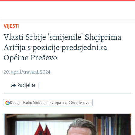
Dostupni
linkovi
Pređite
VIJESTI
na
VIJESTI
Vlasti Srbije 'smijenile' Shqiprima
glavni
BOSNA I HERCEGOVINA
sadržaj
Arifija s pozicije predsjednika
SRBIJA
Pređite
Općine Preševo
na
KOSOVO
glavnu
20. april/travanj, 2024.
CRNA GORA
navigaciju
Pređite
Podijelite
VIZUELNO
na
PODCASTI
VIDEO
pretragu
Dodajte Radio Slobodna Evropa u vaš Google izvor
RAT U UKRAJINI
FOTOGALERIJE
KINA NA BALKANU
INFOGRAFIKE
RSE PRIČE IZ SVIJETA