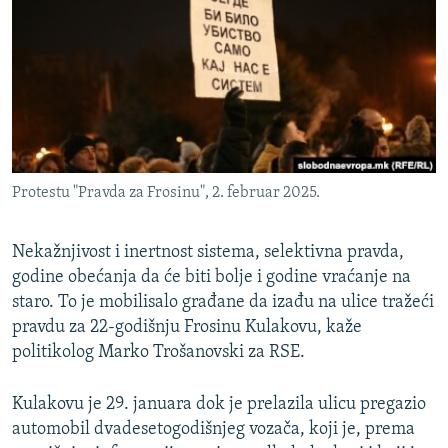
ISPRIČAJ MI
DNEVNO@RSE
SPECIJALI RSE
VIŠE OD NASLOVA
PRATITE NAS
GENOCID U SREBRENICI
Protestu "Pravda za Frosinu", 2. februar 2025.
POPLAVE I KLIZIŠTA U BIH 2024.
TV LIBERTY
Sve RFE/RL stranice
Nekažnjivost i inertnost sistema, selektivna pravda,
POST SCRIPTUM
godine obećanja da će biti bolje i godine vraćanje na
staro. To je mobilisalo građane da izađu na ulice tražeći
MOJA EVROPA
pravdu za 22-godišnju Frosinu Kulakovu, kaže
TRI DECENIJE OD RATA U BIH
politikolog Marko Trošanovski za RSE.
SVE KARTE DEJTONA
Kulakovu je 29. januara dok je prelazila ulicu pregazio
NASTANAK I RASPAD JUGOSLAVIJE
automobil dvadesetogodišnjeg vozača, koji je, prema