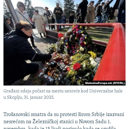
Građani odaju počast na mestu nesreće kod Univerzalne hale
u Skoplju, 31. januar 2025.
Trošanovski smatra da su protesti širom Srbije izazvani
nesrećom na Železničkoj stanici u Novom Sadu 1.