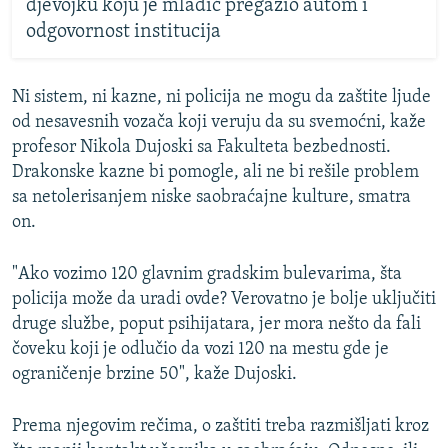
djevojku koju je mladić pregazio autom i
odgovornost institucija
Ni sistem, ni kazne, ni policija ne mogu da zaštite ljude
od nesavesnih vozača koji veruju da su svemoćni, kaže
profesor Nikola Dujoski sa Fakulteta bezbednosti.
Drakonske kazne bi pomogle, ali ne bi rešile problem
sa netolerisanjem niske saobraćajne kulture, smatra
on.
"Ako vozimo 120 glavnim gradskim bulevarima, šta
policija može da uradi ovde? Verovatno je bolje uključiti
druge službe, poput psihijatara, jer mora nešto da fali
čoveku koji je odlučio da vozi 120 na mestu gde je
ograničenje brzine 50", kaže Dujoski.
Prema njegovim rečima, o zaštiti treba razmišljati kroz