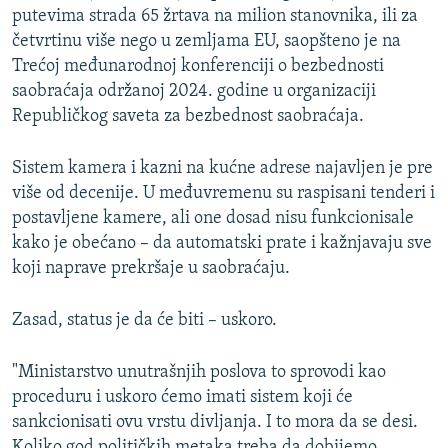
putevima strada 65 žrtava na milion stanovnika, ili za
četvrtinu više nego u zemljama EU, saopšteno je na
Trećoj međunarodnoj konferenciji o bezbednosti
saobraćaja održanoj 2024. godine u organizaciji
Republičkog saveta za bezbednost saobraćaja.
Sistem kamera i kazni na kućne adrese najavljen je pre
više od decenije. U međuvremenu su raspisani tenderi i
postavljene kamere, ali one dosad nisu funkcionisale
kako je obećano – da automatski prate i kažnjavaju sve
koji naprave prekršaje u saobraćaju.
Zasad, status je da će biti – uskoro.
"Ministarstvo unutrašnjih poslova to sprovodi kao
proceduru i uskoro ćemo imati sistem koji će
sankcionisati ovu vrstu divljanja. I to mora da se desi.
Koliko god političkih metaka treba da dobijemo,