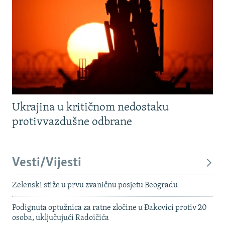
Ukrajina u kritičnom nedostaku
protivvazdušne odbrane
Vesti/Vijesti
Zelenski stiže u prvu zvaničnu posjetu Beogradu
Podignuta optužnica za ratne zločine u Đakovici protiv 20
osoba, uključujući Radoičića