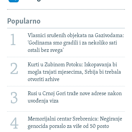
Popularno
1
Vlasnici srušenih objekata na Gazivodama:
'Godinama smo gradili i za nekoliko sati
ostali bez svega'
2
Kurti u Zubinom Potoku: Iskopavanja bi
mogla trajati mjesecima, Srbija bi trebala
otvoriti arhive
3
Rusi u Crnoj Gori traže nove adrese nakon
uvođenja viza
4
Memorijalni centar Srebrenica: Negiranje
genocida poraslo za više od 50 posto