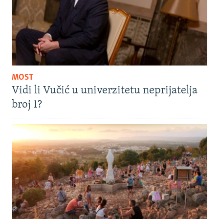
MOST
Vidi li Vučić u univerzitetu neprijatelja
broj 1?