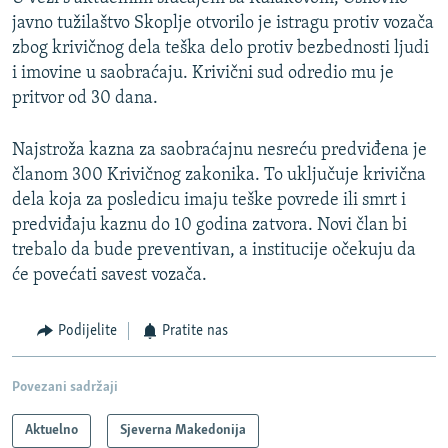
javno tužilaštvo Skoplje otvorilo je istragu protiv vozača
zbog krivičnog dela teška delo protiv bezbednosti ljudi
i imovine u saobraćaju. Krivični sud odredio mu je
pritvor od 30 dana.
Najstroža kazna za saobraćajnu nesreću predviđena je
članom 300 Krivičnog zakonika. To uključuje krivična
dela koja za posledicu imaju teške povrede ili smrt i
predviđaju kaznu do 10 godina zatvora. Novi član bi
trebalo da bude preventivan, a institucije očekuju da
će povećati savest vozača.
Podijelite
Pratite nas
Povezani sadržaji
Aktuelno
Sjeverna Makedonija