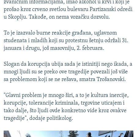
zvaničnim informacijama, imao alkohol u krvi i koji je
prošao kroz crveno svetlou bulevaru Partizanski odredi
u Skoplju. Takođe, on nema vozačku dozvolu.
To je izazvalo burne reakcije građana, uglavnom
studenata i mladih koji su protestnu šetnju održali 31.
januara i drugu, još masovniju, 2. februara.
Slogan da korupcija ubija sada je istinitiji nego ikada, a
mnogi ljudi su se preko ove tragedije povezali još više
sa problemom koji se ne rešava, smatra Trošanovski.
"Glavni problem je mnogo širi, a to je kultura inercije,
korupcije, tolerancije kriminala, trgovine uticajem i
tako dalje, što ljudi ovde konkretno vide kroz ovakve
tragedije", dodaje politikolog.