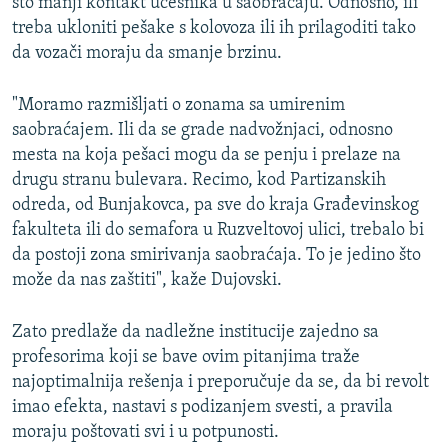
što manji kontakt učesnika u saobraćaju. Odnosno, ili
treba ukloniti pešake s kolovoza ili ih prilagoditi tako
da vozači moraju da smanje brzinu.
"Moramo razmišljati o zonama sa umirenim
saobraćajem. Ili da se grade nadvožnjaci, odnosno
mesta na koja pešaci mogu da se penju i prelaze na
drugu stranu bulevara. Recimo, kod Partizanskih
odreda, od Bunjakovca, pa sve do kraja Građevinskog
fakulteta ili do semafora u Ruzveltovoj ulici, trebalo bi
da postoji zona smirivanja saobraćaja. To je jedino što
može da nas zaštiti", kaže Dujovski.
Zato predlaže da nadležne institucije zajedno sa
profesorima koji se bave ovim pitanjima traže
najoptimalnija rešenja i preporučuje da se, da bi revolt
imao efekta, nastavi s podizanjem svesti, a pravila
moraju poštovati svi i u potpunosti.