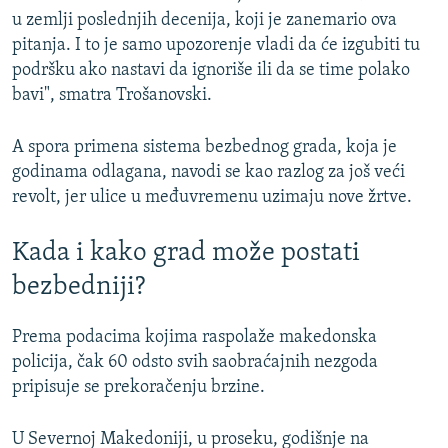
u zemlji poslednjih decenija, koji je zanemario ova
pitanja. I to je samo upozorenje vladi da će izgubiti tu
podršku ako nastavi da ignoriše ili da se time polako
bavi", smatra Trošanovski.
A spora primena sistema bezbednog grada, koja je
godinama odlagana, navodi se kao razlog za još veći
revolt, jer ulice u međuvremenu uzimaju nove žrtve.
Kada i kako grad može postati
bezbedniji?
Prema podacima kojima raspolaže makedonska
policija, čak 60 odsto svih saobraćajnih nezgoda
pripisuje se prekoračenju brzine.
U Severnoj Makedoniji, u proseku, godišnje na