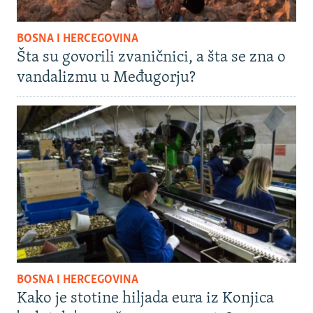
BOSNA I HERCEGOVINA
Šta su govorili zvaničnici, a šta se zna o
vandalizmu u Međugorju?
BOSNA I HERCEGOVINA
Kako je stotine hiljada eura iz Konjica