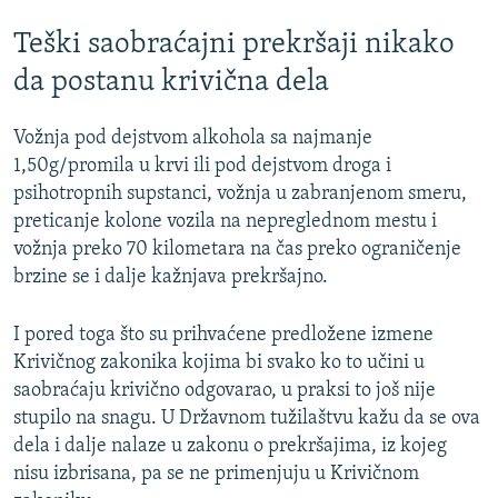
Teški saobraćajni prekršaji nikako
da postanu krivična dela
Vožnja pod dejstvom alkohola sa najmanje
1,50g/promila u krvi ili pod dejstvom droga i
psihotropnih supstanci, vožnja u zabranjenom smeru,
preticanje kolone vozila na nepreglednom mestu i
vožnja preko 70 kilometara na čas preko ograničenje
brzine se i dalje kažnjava prekršajno.
I pored toga što su prihvaćene predložene izmene
Krivičnog zakonika kojima bi svako ko to učini u
saobraćaju krivično odgovarao, u praksi to još nije
stupilo na snagu. U Državnom tužilaštvu kažu da se ova
dela i dalje nalaze u zakonu o prekršajima, iz kojeg
nisu izbrisana, pa se ne primenjuju u Krivičnom