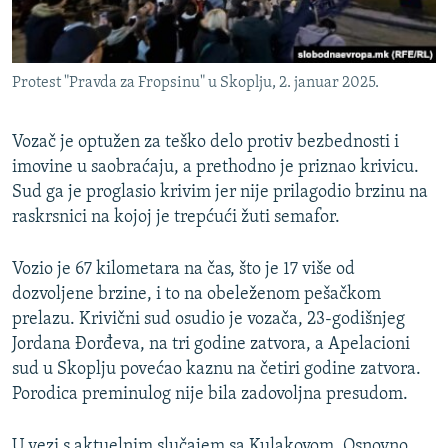
Protest "Pravda za Fropsinu" u Skoplju, 2. januar 2025.
Vozač je optužen za teško delo protiv bezbednosti i
imovine u saobraćaju, a prethodno je priznao krivicu.
Sud ga je proglasio krivim jer nije prilagodio brzinu na
raskrsnici na kojoj je trepćući žuti semafor.
Vozio je 67 kilometara na čas, što je 17 više od
dozvoljene brzine, i to na obeleženom pešačkom
prelazu. Krivični sud osudio je vozača, 23-godišnjeg
Jordana Đorđeva, na tri godine zatvora, a Apelacioni
sud u Skoplju povećao kaznu na četiri godine zatvora.
Porodica preminulog nije bila zadovoljna presudom.
U vezi s aktuelnim slučajem sa Kulakovom, Osnovno