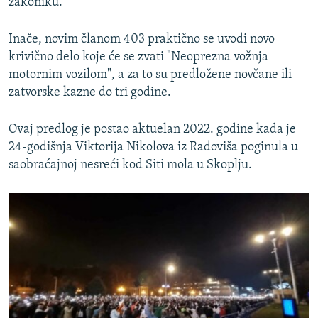
zakoniku.
Inače, novim članom 403 praktično se uvodi novo
krivično delo koje će se zvati "Neoprezna vožnja
motornim vozilom", a za to su predložene novčane ili
zatvorske kazne do tri godine.
Ovaj predlog je postao aktuelan 2022. godine kada je
24-godišnja Viktorija Nikolova iz Radoviša poginula u
saobraćajnoj nesreći kod Siti mola u Skoplju.