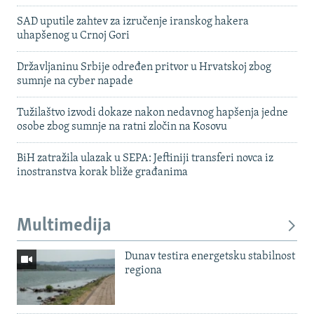
SAD uputile zahtev za izručenje iranskog hakera
uhapšenog u Crnoj Gori
Državljaninu Srbije određen pritvor u Hrvatskoj zbog
sumnje na cyber napade
Tužilaštvo izvodi dokaze nakon nedavnog hapšenja jedne
osobe zbog sumnje na ratni zločin na Kosovu
BiH zatražila ulazak u SEPA: Jeftiniji transferi novca iz
inostranstva korak bliže građanima
Multimedija
Dunav testira energetsku stabilnost
regiona