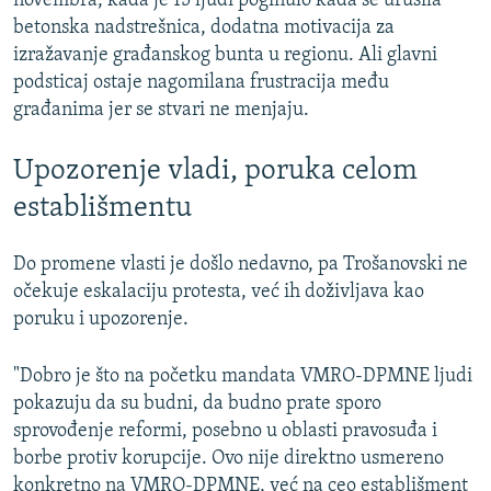
novembra, kada je 15 ljudi poginulo kada se urušila
betonska nadstrešnica, dodatna motivacija za
izražavanje građanskog bunta u regionu. Ali glavni
podsticaj ostaje nagomilana frustracija među
građanima jer se stvari ne menjaju.
Upozorenje vladi, poruka celom
establišmentu
Do promene vlasti je došlo nedavno, pa Trošanovski ne
očekuje eskalaciju protesta, već ih doživljava kao
poruku i upozorenje.
"Dobro je što na početku mandata VMRO-DPMNE ljudi
pokazuju da su budni, da budno prate sporo
sprovođenje reformi, posebno u oblasti pravosuđa i
borbe protiv korupcije. Ovo nije direktno usmereno
konkretno na VMRO-DPMNE, već na ceo establišment