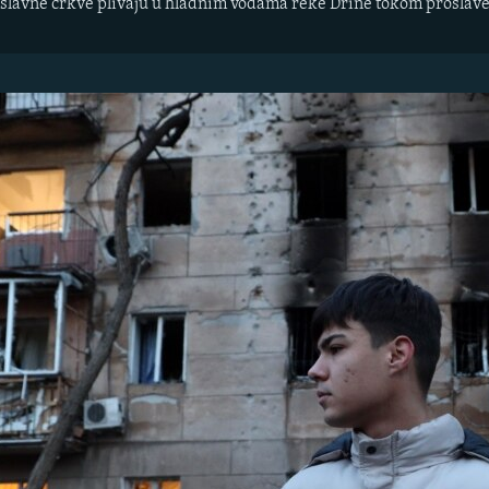
slavne crkve plivaju u hladnim vodama reke Drine tokom proslave B