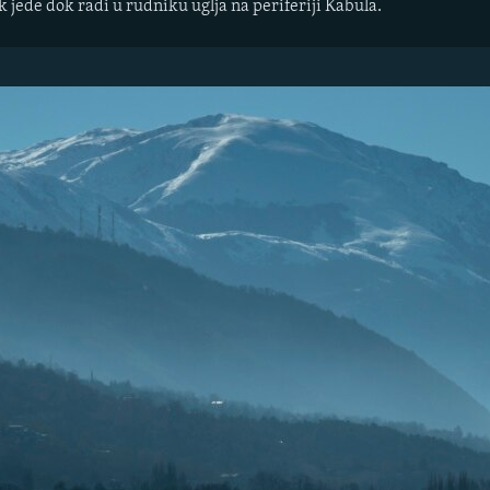
 jede dok radi u rudniku uglja na periferiji Kabula.