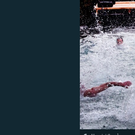
ISPRIČAJ MI
DNEVNO@RSE
SPECIJALI RSE
VIŠE OD NASLOVA
GENOCID U SREBRENICI
POPLAVE I KLIZIŠTA U BIH 2024.
TV LIBERTY
POST SCRIPTUM
MOJA EVROPA
TRI DECENIJE OD RATA U BIH
SVE KARTE DEJTONA
NASTANAK I RASPAD JUGOSLAVIJE