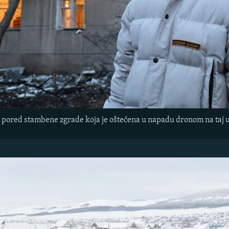
 pored stambene zgrade koja je oštećena u napadu dronom na taj u