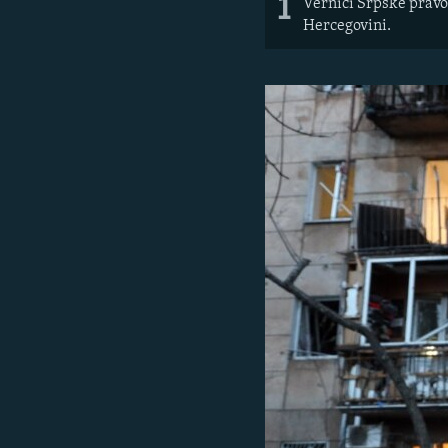
1
Vernici Srpske pravo
Hercegovini.