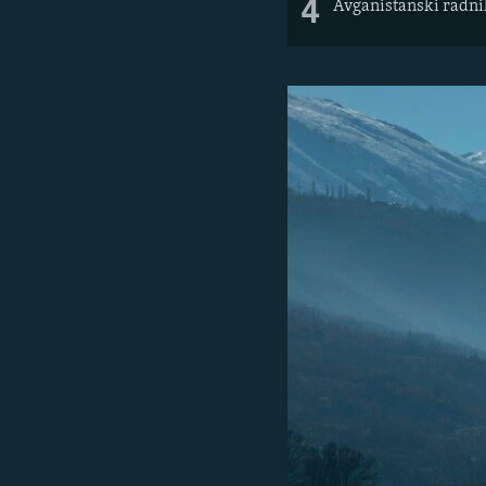
4
Avganistanski radnik