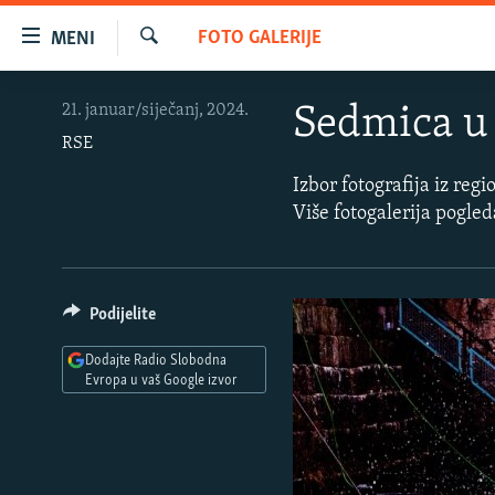
Dostupni
FOTO GALERIJE
MENI
linkovi
Pretraživač
Pređite
VIJESTI
21. januar/siječanj, 2024.
Sedmica u
na
BOSNA I HERCEGOVINA
glavni
RSE
sadržaj
SRBIJA
Izbor fotografija iz reg
Pređite
Više fotogalerija pogle
KOSOVO
na
glavnu
CRNA GORA
navigaciju
VIZUELNO
Pređite
Podijelite
na
PODCASTI
VIDEO
Dodajte Radio Slobodna
pretragu
RAT U UKRAJINI
FOTOGALERIJE
Evropa u vaš Google izvor
KINA NA BALKANU
INFOGRAFIKE
RSE PRIČE IZ SVIJETA