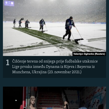
ISPRIČAJ MI
DNEVNO@RSE
SPECIJALI RSE
VIŠE OD NASLOVA
PRATITE NAS
GENOCID U SREBRENICI
POPLAVE I KLIZIŠTA U BIH 2024.
TV LIBERTY
Sve RFE/RL stranice
1
Čišćenje terena od snijega prije fudbalske utakmice
POST SCRIPTUM
Lige prvaka između Dynama iz Kijeva i Bayerna iz
Munchena, Ukrajina (23. novembar 2021.)
MOJA EVROPA
TRI DECENIJE OD RATA U BIH
SVE KARTE DEJTONA
NASTANAK I RASPAD JUGOSLAVIJE