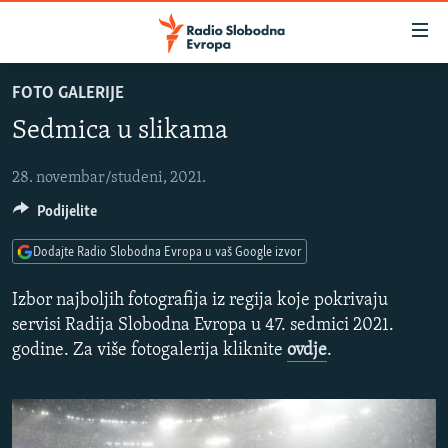
Dostupni
linkovi
Pređite
FOTO GALERIJE
na
VIJESTI
Sedmica u slikama
glavni
BOSNA I HERCEGOVINA
sadržaj
SLUŠAJTE
SRBIJA
Pređite
28. novembar/studeni, 2021.
na
Podijelite
KOSOVO
glavnu
YouTube Music
CRNA GORA
navigaciju
Dodajte Radio Slobodna Evropa u vaš Google izvor
Pređite
VIZUELNO
Izbor najboljih fotografija iz regija koje pokrivaju
Spotify
na
PODCASTI
VIDEO
servisi Radija Slobodna Evropa u 47. sedmici 2021.
pretragu
godine. Za više fotogalerija kliknite
ovdje
.
RAT U UKRAJINI
FOTOGALERIJE
YouTube
KINA NA BALKANU
INFOGRAFIKE
Pratite
RSE PRIČE IZ SVIJETA