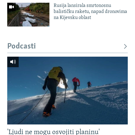
Rusija lansirala smrtonosnu
balističku raketu, napad dronovima
na Kijevsku oblast
Podcasti
'Ljudi ne mogu osvojiti planinu'