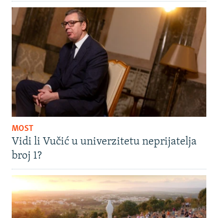
MOST
Vidi li Vučić u univerzitetu neprijatelja
broj 1?