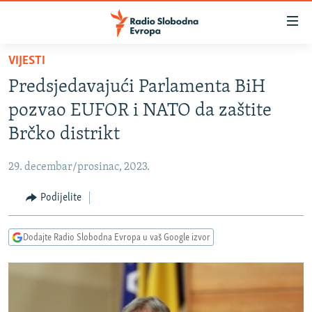
Dostupni
linkovi
Pređite
VIJESTI
na
VIJESTI
Predsjedavajući Parlamenta BiH
glavni
BOSNA I HERCEGOVINA
sadržaj
pozvao EUFOR i NATO da zaštite
SRBIJA
Pređite
Brčko distrikt
na
KOSOVO
glavnu
29. decembar/prosinac, 2023.
CRNA GORA
navigaciju
Pređite
Podijelite
VIZUELNO
na
PODCASTI
VIDEO
pretragu
Dodajte Radio Slobodna Evropa u vaš Google izvor
RAT U UKRAJINI
FOTOGALERIJE
KINA NA BALKANU
INFOGRAFIKE
RSE PRIČE IZ SVIJETA