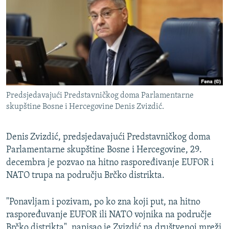
ISPRIČAJ MI
DNEVNO@RSE
SPECIJALI RSE
VIŠE OD NASLOVA
PRATITE NAS
GENOCID U SREBRENICI
Predsjedavajući Predstavničkog doma Parlamentarne
POPLAVE I KLIZIŠTA U BIH 2024.
skupštine Bosne i Hercegovine Denis Zvizdić.
TV LIBERTY
Sve RFE/RL stranice
Denis Zvizdić, predsjedavajući Predstavničkog doma
POST SCRIPTUM
Parlamentarne skupštine Bosne i Hercegovine, 29.
MOJA EVROPA
decembra je pozvao na hitno raspoređivanje EUFOR i
NATO trupa na području Brčko distrikta.
TRI DECENIJE OD RATA U BIH
SVE KARTE DEJTONA
"Ponavljam i pozivam, po ko zna koji put, na hitno
NASTANAK I RASPAD JUGOSLAVIJE
raspoređuvanje EUFOR ili NATO vojnika na područje
Brčko distrikta", napisao je Zvizdić na društvenoj mreži