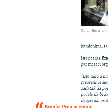
Sa izložbe o hol
kamionima, t
Istoričarka
Br
par meseci org
“Isto tako u k
otvoreno je sed
zadatak da popi
počelo da bi k
Beograda, osim 
Branka Prpa ocenjuje