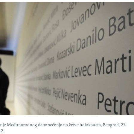
nje Međunarodnog dana sećanja na žrtve holokausta, Beograd, 27.
12.