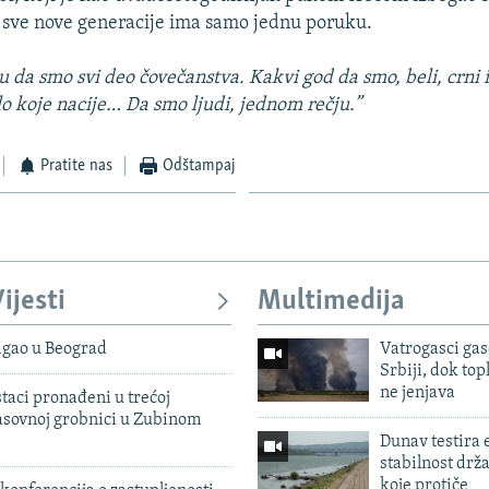
 sve nove generacije ima samo jednu poruku.
 da smo svi deo čovečanstva. Kakvi god da smo, beli, crni ili
ilo koje nacije… Da smo ljudi, jednom rečju.”
Pratite nas
Odštampaj
ijesti
Multimedija
igao u Beograd
Vatrogasci gas
Srbiji, dok topl
ne jenjava
taci pronađeni u trećoj
sovnoj grobnici u Zubinom
Dunav testira
stabilnost drž
koje protiče