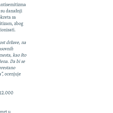
antisemitizma
 su današnji
okreta sa
itizam, zbog
ionisati.
ost države, na
asovnih
mesta, kao što
žena. Da bi se
eprestano
a”,
ocenjuje
 12.000
smrt u