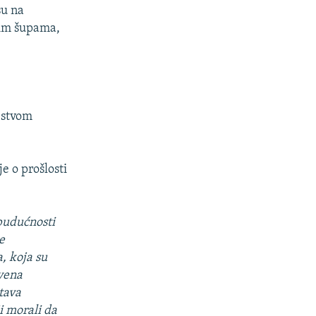
su na
kim šupama,
ljstvom
e o prošlosti
budućnosti
e
, koja su
ivena
tava
i morali da