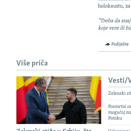
holokaustu, za
“Treba da znaju
koje vere ili b
Podijelite
Više priča
Vesti/V
Zelenski st
Posmrtni os
mogućoj ma
Potoku