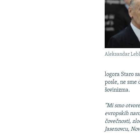
Aleksandar Leb
logora Staro s
posle, ne sme d
šovinizma.
“Mi smo otvore
evropskih naro
čovečnosti, zlo
Jasenovcu, Nov