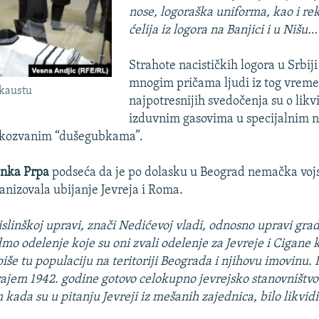
nose, logoraška uniforma, kao i re
ćelija iz logora na Banjici i u Nišu…
Strahote nacističkih logora u Srbiji
mnogim pričama ljudi iz tog vreme
okaustu
najpotresnijih svedočenja su o lik
izduvnim gasovima u specijalnim
akozvanim “dušegubkama”.
anka Prpa
podseća da je po dolasku u Beograd nemačka voj
anizovala ubijanje Jevreja i Roma.
vislinškoj upravi, znači Nedićevoj vladi, odnosno upravi gr
mo odelenje koje su oni zvali odelenje za Jevreje i Cigane 
še tu populaciju na teritoriji Beograda i njihovu imovinu. I
rajem 1942. godine gotovo celokupno jevrejsko stanovništv
kada su u pitanju Jevreji iz mešanih zajednica, bilo likvidi