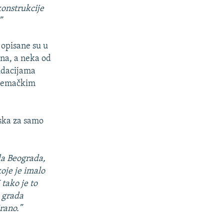
konstrukcije
”
 opisane su u
na, a neka od
vidacijama
 nemačkim
ska za samo
ada Beograda,
koje je imalo
 tako je to
o grada
rano.”