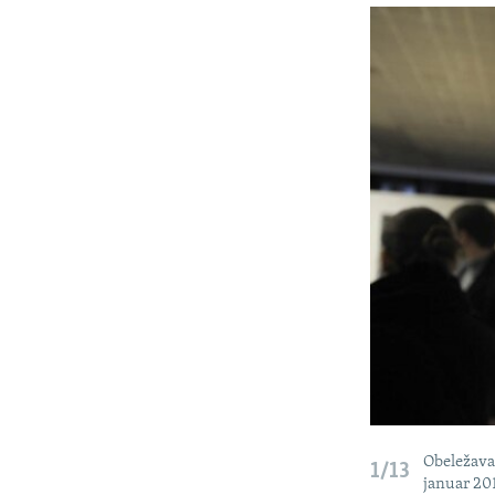
ISPRIČAJ MI
DNEVNO@RSE
SPECIJALI RSE
VIŠE OD NASLOVA
GENOCID U SREBRENICI
POPLAVE I KLIZIŠTA U BIH 2024.
TV LIBERTY
POST SCRIPTUM
MOJA EVROPA
TRI DECENIJE OD RATA U BIH
SVE KARTE DEJTONA
NASTANAK I RASPAD JUGOSLAVIJE
Obeležava
1/13
januar 20