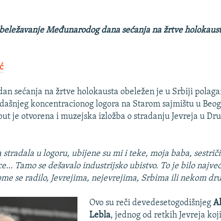
Obeležavanje Međunarodog dana sećanja na žrtve holokausta
ć
n sećanja na žrtve holokausta obeležen je u Srbiji polag
dašnjeg koncentracionog logora na Starom sajmištu u Beo
ut je otvorena i muzejska izložba o stradanju Jevreja u D
stradala u logoru, ubijene su mi i teke, moja baba, sestriči
ce… Tamo se dešavalo industrijsko ubistvo. To je bilo najve
ome se radilo, Jevrejima, nejevrejima, Srbima ili nekom dr
Ovo su reči devedesetogodišnjeg
A
Lebla
, jednog od retkih Jevreja koji