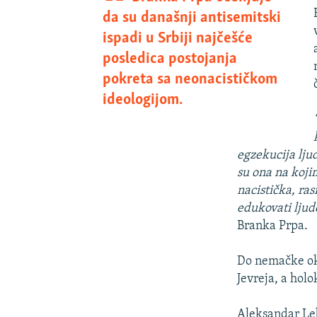
da su današnji antisemitski
ispadi u Srbiji najčešće
posledica postojanja
pokreta sa neonacističkom
ideologijom.
egzekucija lju
su ona na koji
nacistička, ras
edukovati ljud
Branka Prpa.
Do nemačke ok
Jevreja, a hol
Aleksandar Leb