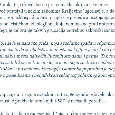
Branka Prpa kaže da su i pre nemačke okupacije elementi 
već postojali u nekim zakonima Kraljevine Jugoslavije, a da
antisemitski ispadi u Srbiji najčešće posledica postojanja p
neonacističkom ideologijom, koju neminovno prati antisem
čega je delovanje takvih grupacija potrebno zakonski sankc
“Sledeća je naravno priča, koja apsolutno spada u odgovorn
koji način da se obeležavaju mesta na kojima je došlo do m
di, dakle mesta najvećih ljudskih stradanja i patnje. Takva 
ma su bili koncentracioni logori, ne mogu se držati neobele
istička i antisemitska ideologija iskorenila poptrebno je n
e o posledicama i neljudskosti celog tog političkog koncept
upacije u Drugom svetskom ratu u Beogradu je živelo oko
okaust je preživelo samo njih 1.500 iz mešanih porodica.
l, koji je kao dvadesetogodišnjak pukom srećom izbegao 