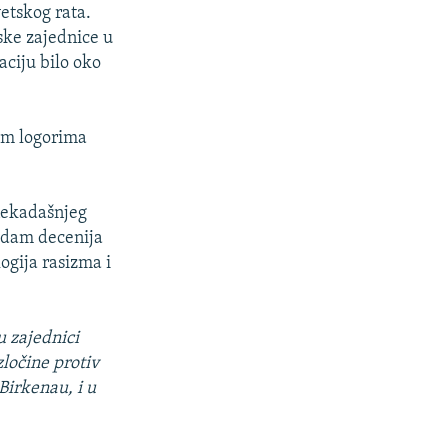
etskog rata.
ske zajednice u
aciju bilo oko
kim logorima
nekadašnjeg
sedam decenija
logija rasizma i
u zajednici
ločine protiv
 Birkenau, i u