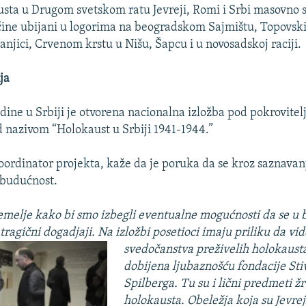
ta u Drugom svetskom ratu Jevreji, Romi i Srbi masovno 
ačine ubijani u logorima na beogradskom Sajmištu, Topovs
anjici, Crvenom krstu u Nišu, Šapcu i u novosadskoj raciji.
ja
odine u Srbiji je otvorena nacionalna izložba pod pokrovite
nazivom “Holokaust u Srbiji 1941-1944.”
koordinator projekta, kaže da je poruka da se kroz saznavanj
 budućnost.
emelje kako bi smo izbegli eventualne mogućnosti da se u 
tragični dogadjaji. Na izložbi posetioci imaju
priliku da vid
svedočanstva preživelih holokausta
dobijena ljubaznošću fondacije St
Spilberga. Tu su i lični predmeti žr
holokausta. Obeležja koja su Jevrej