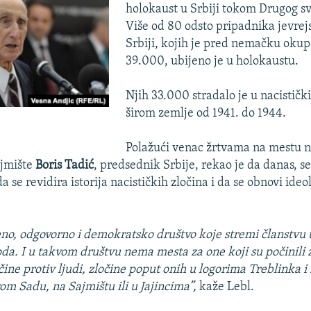
holokaust u Srbiji tokom Drugog sv
Više od 80 odsto pripadnika jevrej
Srbiji, kojih je pred nemačku okup
39.000, ubijeno je u holokaustu.
Njih 33.000 stradalo je u nacistič
širom zemlje od 1941. do 1944.
l
Polažući venac žrtvama na mestu 
ajmište
Boris Tadić
, predsednik Srbije, rekao je da danas, 
a se revidira istorija nacističkih zločina i da se obnovi ideo
no, odgovorno i demokratsko društvo koje stremi članstvu 
da. I u takvom društvu nema mesta za one koji su počinili z
čine protiv ljudi, zločine poput onih u logorima Treblinka i
om Sadu, na Sajmištu ili u Jajincima”,
kaže Lebl.