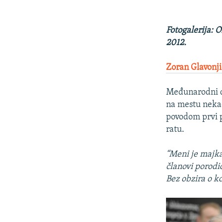
Fotogalerija: 
2012.
Zoran Glavonji
Međunarodni da
na mestu neka
povodom prvi p
ratu.
“Meni je majka 
članovi porodi
Bez obzira o k