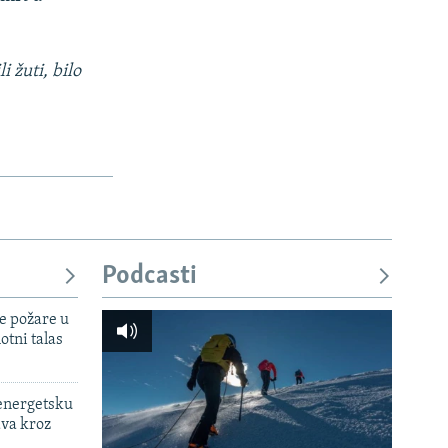
 žuti, bilo
Podcasti
e požare u
otni talas
 energetsku
ava kroz