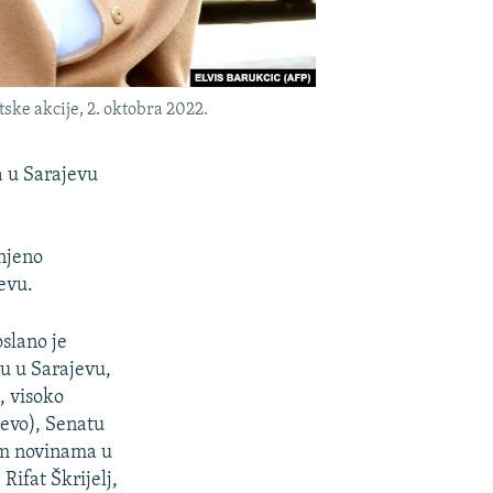
ke akcije, 2. oktobra 2022.
a u Sarajevu
 njeno
evu.
oslano je
u u Sarajevu,
, visoko
evo), Senatu
im novinama u
Rifat Škrijelj,