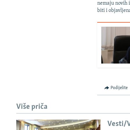
nemaju novih i
biti i objavljen
Podijelite
Više priča
Vesti/V