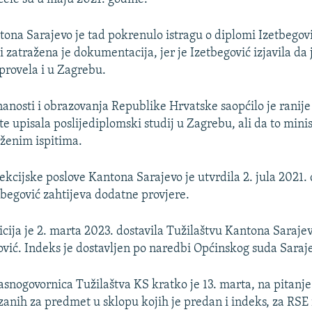
tona Sarajevo je tad pokrenulo istragu o diplomi Izetbegov
i zatražena je dokumentacija, jer je Izetbegović izjavila da 
 provela i u Zagrebu.
nanosti i obrazovanja Republike Hrvatske saopćilo je ranije
te upisala poslijediplomski studij u Zagrebu, ali da to min
ženim ispitima.
ekcijske poslove Kantona Sarajevo je utvrdila 2. jula 2021.
tbegović zahtijeva dodatne provjere.
icija je 2. marta 2023. dostavila Tužilaštvu Kantona Saraje
ović. Indeks je dostavljen po naredbi Općinskog suda Saraj
asnogovornica Tužilaštva KS kratko je 13. marta, na pitanje
zanih za predmet u sklopu kojih je predan i indeks, za RSE 