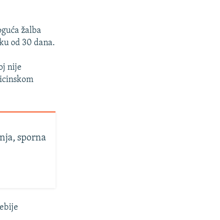
oguća žalba
oku od 30 dana.
oj nije
dicinskom
inja, sporna
ebije