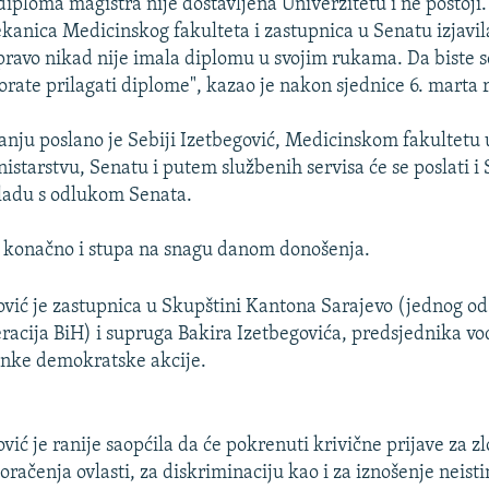
 diploma magistra nije dostavljena Univerzitetu i ne postoji
kanica Medicinskog fakulteta i zastupnica u Senatu izjavil
pravo nikad nije imala diplomu u svojim rukama. Da biste se
rate prilagati diplome", kazao je nakon sjednice 6. marta r
sanju poslano je Sebiji Izetbegović, Medicinskom fakultetu 
starstvu, Senatu i putem službenih servisa će se poslati i
ladu s odlukom Senata.
e konačno i stupa na snagu danom donošenja.
ović je zastupnica u Skupštini Kantona Sarajevo (jednog o
eracija BiH) i supruga Bakira Izetbegovića, predsjednika v
anke demokratske akcije.
vić je ranije saopćila da će pokrenuti krivične prijave za 
oračenja ovlasti, za diskriminaciju kao i za iznošenje neist