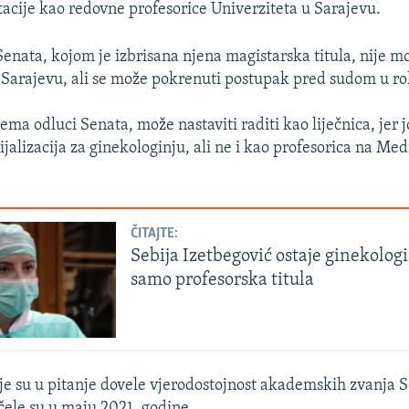
tacije kao redovne profesorice Univerziteta u Sarajevu.
Senata, kojom je izbrisana njena magistarska titula, nije m
 Sarajevu, ali se može pokrenuti postupak pred sudom u r
ema odluci Senata, može nastaviti raditi kao liječnica, jer j
ijalizacija za ginekologinju, ali ne i kao profesorica na Me
ČITAJTE:
Sebija Izetbegović ostaje ginekolog
samo profesorska titula
oje su u pitanje dovele vjerodostojnost akademskih zvanja S
čele su u maju 2021. godine.