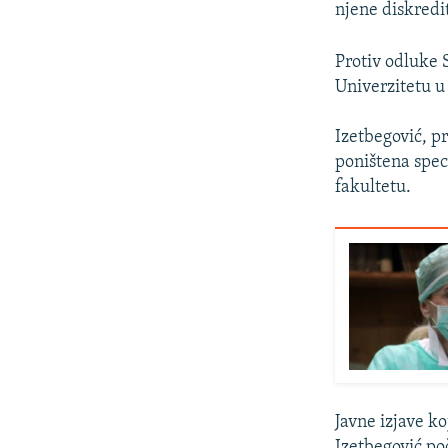
njene diskredi
Protiv odluke 
Univerzitetu u
Izetbegović, pr
poništena spec
fakultetu.
Javne izjave k
Izetbegović po