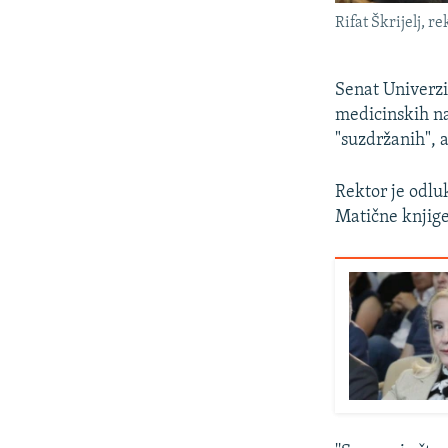
Rifat Škrijelj, re
Senat Univerzi
medicinskih nau
"suzdržanih", 
Rektor je odlu
Matične knjige