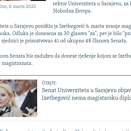
rektor Univerziteta u Sarajevu, za
ktor, 6. marta 2023.
Slobodna Evropa.
teta u Sarajevu poništio je Izetbegović 6. marta zvanje mag
ka. Odluka je donesena za 30 glasova "za", pet je bilo "prot
a sjednici je prisustvovao 41 od ukupno 48 članova Senata.
kom Senata bio zadužen da donese rješenje kojom se Izetbe
 magistranata.
ČITAJTE:
Senat Univerziteta u Sarajevu objav
Izetbegović nema magistarsku dip