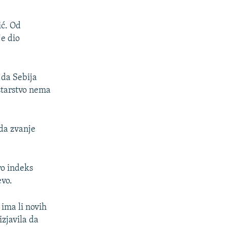
ić. Od
je dio
 da Sebija
istarstvo nema
 da zvanje
vo indeks
evo.
 ima li novih
izjavila da