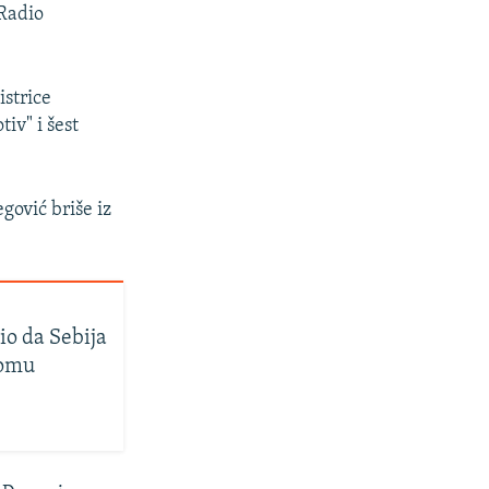
 Radio
istrice
iv" i šest
gović briše iz
io da Sebija
lomu