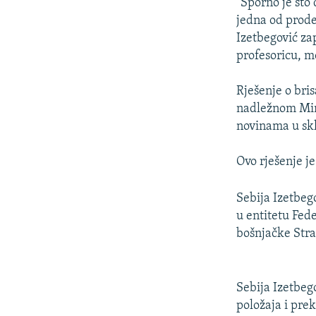
''Sporno je što
jedna od prode
Izetbegović za
profesoricu, mo
Rješenje o bri
nadležnom Mini
novinama u sk
Ovo rješenje j
Sebija Izetbeg
u entitetu Fed
bošnjačke Str
Sebija Izetbego
položaja i prek