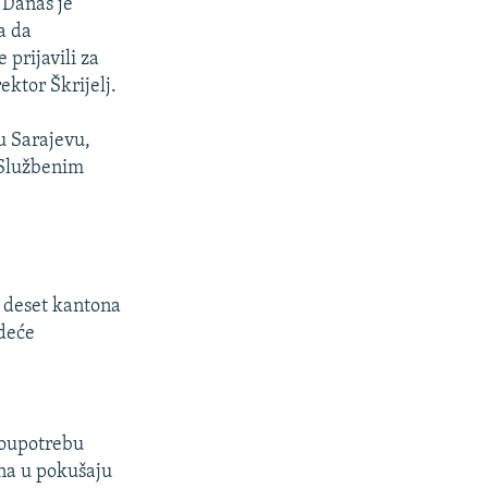
. Danas je
a da
 prijavili za
ektor Škrijelj.
u Sarajevu,
 Službenim
d deset kantona
odeće
zloupotrebu
ina u pokušaju