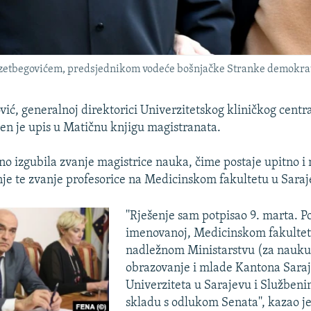
zetbegovićem, predsjednikom vodeće bošnjačke Stranke demokrats
ović, generalnoj direktorici Univerzitetskog kliničkog centr
en je upis u Matičnu knjigu magistranata.
no izgubila zvanje magistrice nauka, čime postaje upitno i
je te zvanje profesorice na Medicinskom fakultetu u Saraj
''Rješenje sam potpisao 9. marta. P
imenovanoj, Medicinskom fakultet
nadležnom Ministarstvu (za nauku
obrazovanje i mlade Kantona Saraj
Univerziteta u Sarajevu i Služben
skladu s odlukom Senata'', kazao je 