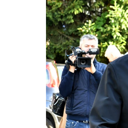
ISPRIČAJ MI
DNEVNO@RSE
SPECIJALI RSE
VIŠE OD NASLOVA
GENOCID U SREBRENICI
POPLAVE I KLIZIŠTA U BIH 2024.
TV LIBERTY
POST SCRIPTUM
MOJA EVROPA
TRI DECENIJE OD RATA U BIH
SVE KARTE DEJTONA
NASTANAK I RASPAD JUGOSLAVIJE