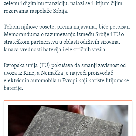
zelenu i digitalnu tranziciju, nalazi se i litijum čijim
rezervama raspolaže Srbija.
Tokom njihove posete, prema najavama, biće potpisan
Memoranduma o razumevanju između Srbije i EU o
strateškom partnerstvu u oblasti održivih sirovina,
lanaca vrednosti baterija i električnih vozila.
Evropska unija (EU) pokušava da smanji zavisnost od
uvoza iz Kine, a Nemačka je najveći proizvođač
električnih automobila u Evropi koji koriste litijumske
baterije.