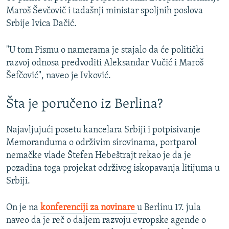
Maroš Ševčovič i tadašnji ministar spoljnih poslova
Srbije Ivica Dačić.
"U tom Pismu o namerama je stajalo da će politički
razvoj odnosa predvoditi Aleksandar Vučić i Maroš
Šefčović", naveo je Ivković.
Šta je poručeno iz Berlina?
Najavljujući posetu kancelara Srbiji i potpisivanje
Memoranduma o održivim sirovinama, portparol
nemačke vlade Štefen Hebeštrajt rekao je da je
pozadina toga projekat održivog iskopavanja litijuma u
Srbiji.
On je na
konferenciji za novinare
u Berlinu 17. jula
naveo da je reč o daljem razvoju evropske agende o