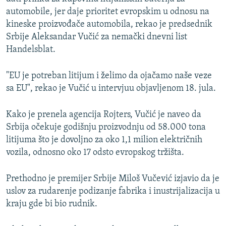
automobile, jer daje prioritet evropskim u odnosu na
kineske proizvođače automobila, rekao je predsednik
Srbije Aleksandar Vučić za nemački dnevni list
Handelsblat.
"EU je potreban litijum i želimo da ojačamo naše veze
sa EU", rekao je Vučić u intervjuu objavljenom 18. jula.
Kako je prenela agencija Rojters, Vučić je naveo da
Srbija očekuje godišnju proizvodnju od 58.000 tona
litijuma što je dovoljno za oko 1,1 milion električnih
vozila, odnosno oko 17 odsto evropskog tržišta.
Prethodno je premijer Srbije Miloš Vučević izjavio da je
uslov za rudarenje podizanje fabrika i inustrijalizacija u
kraju gde bi bio rudnik.