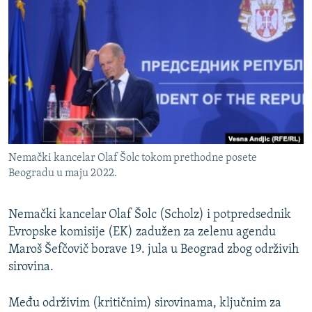
ISPRIČAJ MI
DNEVNO@RSE
SPECIJALI RSE
VIŠE OD NASLOVA
PRATITE NAS
GENOCID U SREBRENICI
POPLAVE I KLIZIŠTA U BIH 2024.
Nemački kancelar Olaf Šolc tokom prethodne posete
TV LIBERTY
Sve RFE/RL stranice
Beogradu u maju 2022.
POST SCRIPTUM
MOJA EVROPA
Nemački kancelar Olaf Šolc (Scholz) i potpredsednik
Evropske komisije (EK) zadužen za zelenu agendu
TRI DECENIJE OD RATA U BIH
Maroš Šefčovič borave 19. jula u Beograd zbog održivih
SVE KARTE DEJTONA
sirovina.
NASTANAK I RASPAD JUGOSLAVIJE
Među održivim (kritičnim) sirovinama, ključnim za