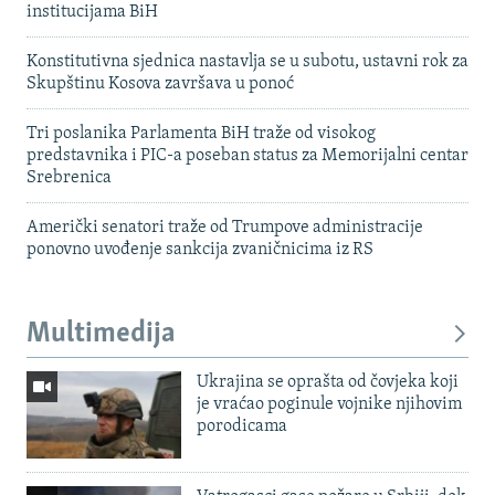
institucijama BiH
Konstitutivna sjednica nastavlja se u subotu, ustavni rok za
Skupštinu Kosova završava u ponoć
Tri poslanika Parlamenta BiH traže od visokog
predstavnika i PIC-a poseban status za Memorijalni centar
Srebrenica
Američki senatori traže od Trumpove administracije
ponovno uvođenje sankcija zvaničnicima iz RS
Multimedija
Ukrajina se oprašta od čovjeka koji
je vraćao poginule vojnike njihovim
porodicama