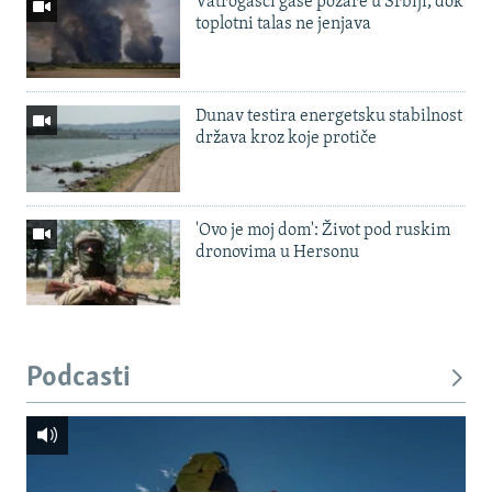
Vatrogasci gase požare u Srbiji, dok
toplotni talas ne jenjava
Dunav testira energetsku stabilnost
država kroz koje protiče
'Ovo je moj dom': Život pod ruskim
dronovima u Hersonu
Podcasti