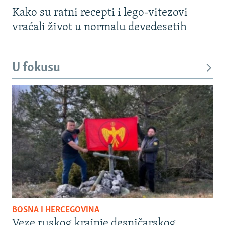
Kako su ratni recepti i lego-vitezovi
vraćali život u normalu devedesetih
U fokusu
BOSNA I HERCEGOVINA
Veze ruskog krajnje desničarskog