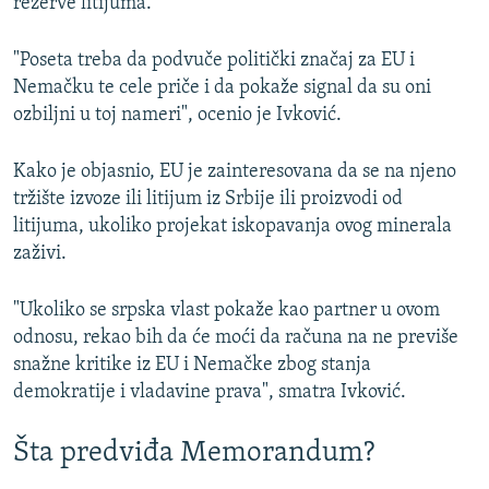
rezerve litijuma.
"Poseta treba da podvuče politički značaj za EU i
Nemačku te cele priče i da pokaže signal da su oni
ozbiljni u toj nameri", ocenio je Ivković.
Kako je objasnio, EU je zainteresovana da se na njeno
tržište izvoze ili litijum iz Srbije ili proizvodi od
litijuma, ukoliko projekat iskopavanja ovog minerala
zaživi.
"Ukoliko se srpska vlast pokaže kao partner u ovom
odnosu, rekao bih da će moći da računa na ne previše
snažne kritike iz EU i Nemačke zbog stanja
demokratije i vladavine prava", smatra Ivković.
Šta predviđa Memorandum?