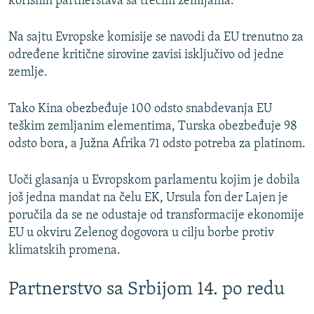
korisnih partnerstava sa trećim zemljama.
Na sajtu Evropske komisije se navodi da EU trenutno za
određene kritične sirovine zavisi isključivo od jedne
zemlje.
Tako Kina obezbeđuje 100 odsto snabdevanja EU
teškim zemljanim elementima, Turska obezbeđuje 98
odsto bora, a Južna Afrika 71 odsto potreba za platinom.
Uoči glasanja u Evropskom parlamentu kojim je dobila
još jedna mandat na čelu EK, Ursula fon der Lajen je
poručila da se ne odustaje od transformacije ekonomije
EU u okviru Zelenog dogovora u cilju borbe protiv
klimatskih promena.
Partnerstvo sa Srbijom 14. po redu