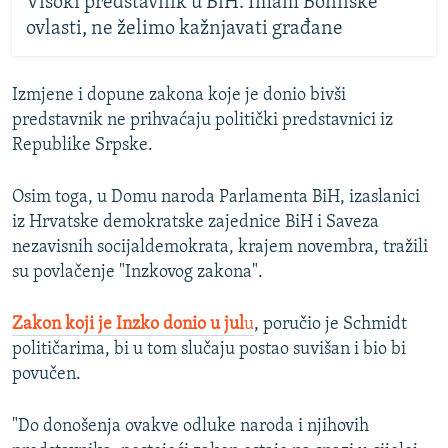
Visoki predstavnik u BiH: Imam Bonnske
ovlasti, ne želimo kažnjavati građane
Izmjene i dopune zakona koje je donio bivši
predstavnik ne prihvaćaju politički predstavnici iz
Republike Srpske.
Osim toga, u Domu naroda Parlamenta BiH, izaslanici
iz Hrvatske demokratske zajednice BiH i Saveza
nezavisnih socijaldemokrata, krajem novembra, tražili
su povlačenje "Inzkovog zakona".
Zakon koji je Inzko donio u jul
u
, poručio je Schmidt
političarima, bi u tom slučaju postao suvišan i bio bi
povučen.
"Do donošenja ovakve odluke naroda i njihovih