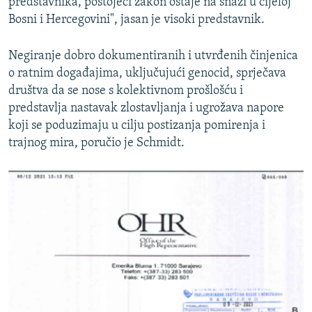
predstavnika, postojeći zakon ostaje na snazi u cijeloj
Bosni i Hercegovini", jasan je visoki predstavnik.
Negiranje dobro dokumentiranih i utvrđenih činjenica
o ratnim događajima, uključujući genocid, sprječava
društva da se nose s kolektivnom prošlošću i
predstavlja nastavak zlostavljanja i ugrožava napore
koji se poduzimaju u cilju postizanja pomirenja i
trajnog mira, poručio je Schmidt.