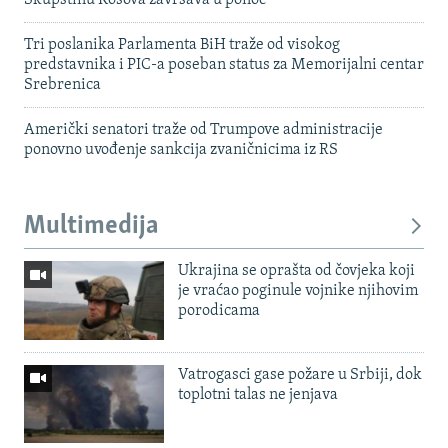
Skupštinu Kosova završava u ponoć
Tri poslanika Parlamenta BiH traže od visokog
predstavnika i PIC-a poseban status za Memorijalni centar
Srebrenica
Američki senatori traže od Trumpove administracije
ponovno uvođenje sankcija zvaničnicima iz RS
Multimedija
Ukrajina se oprašta od čovjeka koji
je vraćao poginule vojnike njihovim
porodicama
Vatrogasci gase požare u Srbiji, dok
toplotni talas ne jenjava