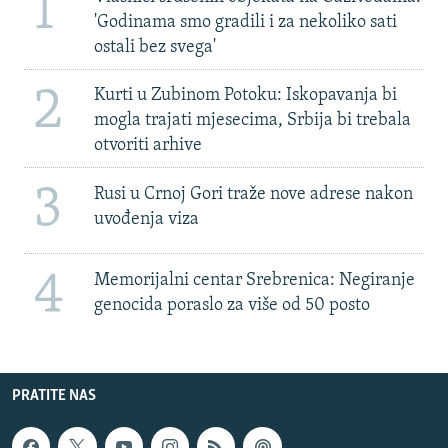
1
'Godinama smo gradili i za nekoliko sati
ostali bez svega'
2
Kurti u Zubinom Potoku: Iskopavanja bi
mogla trajati mjesecima, Srbija bi trebala
otvoriti arhive
3
Rusi u Crnoj Gori traže nove adrese nakon
uvođenja viza
4
Memorijalni centar Srebrenica: Negiranje
genocida poraslo za više od 50 posto
PRATITE NAS