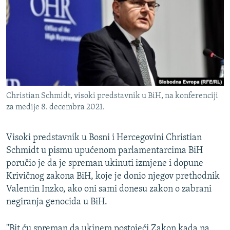
ISPRIČAJ MI
DNEVNO@RSE
SPECIJALI RSE
VIŠE OD NASLOVA
PRATITE NAS
GENOCID U SREBRENICI
Christian Schmidt, visoki predstavnik u BiH, na konferenciji
POPLAVE I KLIZIŠTA U BIH 2024.
za medije 8. decembra 2021.
TV LIBERTY
Sve RFE/RL stranice
Visoki predstavnik u Bosni i Hercegovini Christian
POST SCRIPTUM
Schmidt u pismu upućenom parlamentarcima BiH
MOJA EVROPA
poručio je da je spreman ukinuti izmjene i dopune
Krivičnog zakona BiH, koje je donio njegov prethodnik
TRI DECENIJE OD RATA U BIH
Valentin Inzko, ako oni sami donesu zakon o zabrani
SVE KARTE DEJTONA
negiranja genocida u BiH.
NASTANAK I RASPAD JUGOSLAVIJE
"Bit ću spreman da ukinem postojeći Zakon kada na