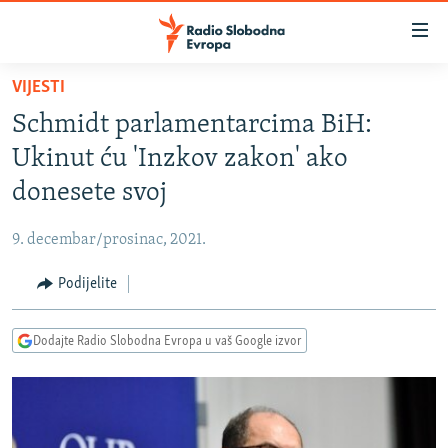
Dostupni
linkovi
Pređite
VIJESTI
na
VIJESTI
Schmidt parlamentarcima BiH:
glavni
BOSNA I HERCEGOVINA
sadržaj
Ukinut ću 'Inzkov zakon' ako
SRBIJA
Pređite
donesete svoj
na
KOSOVO
glavnu
9. decembar/prosinac, 2021.
CRNA GORA
navigaciju
Pređite
Podijelite
VIZUELNO
na
PODCASTI
VIDEO
pretragu
Dodajte Radio Slobodna Evropa u vaš Google izvor
RAT U UKRAJINI
FOTOGALERIJE
KINA NA BALKANU
INFOGRAFIKE
RSE PRIČE IZ SVIJETA