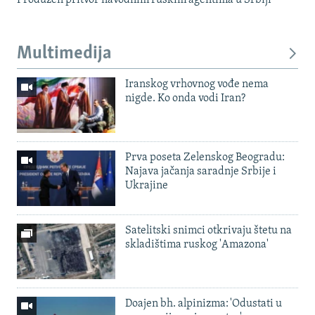
Multimedija
Iranskog vrhovnog vođe nema
nigde. Ko onda vodi Iran?
Prva poseta Zelenskog Beogradu:
Najava jačanja saradnje Srbije i
Ukrajine
Satelitski snimci otkrivaju štetu na
skladištima ruskog 'Amazona'
Doajen bh. alpinizma: 'Odustati u