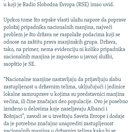
u koji je Radio Slobodna Evropa (RSE) imao uvid.
Uprkos tome što srpske vlasti ulažu napore da poprave
položaj pripadnika nacionalnih manjina, najveći
problem je što država ne raspolaže podacima koji se
odnose na zaštitu prava manjinskih grupa. Država,
tako, na primer, nema evidenciju ni koliko pripadnika
nacionalnih manjina je zaposleno u javnoj službi,
saopštio je SE.
“Nacionalne manjine nastavljaju da prijavljuju slabu
zastupljenost u državnim telima, uključujući i jedinice
lokalne samouprave u kojima su predstavnici manjina
većina, ili čine značajan deo populacije. Ovo je posebno
izraženo u delovima koje naseljavaju Albanci i
Bošnjaci”, navodi se u izveštaju Saveta Evrope i dodaje
da je potrebno značajno unaprediti zastupljenost
nacionalnih manjina u državnim telima kako bi se