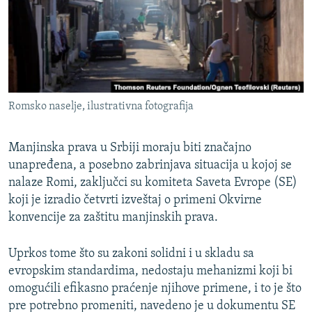
ISPRIČAJ MI
DNEVNO@RSE
SPECIJALI RSE
VIŠE OD NASLOVA
PRATITE NAS
Romsko naselje, ilustrativna fotografija
GENOCID U SREBRENICI
POPLAVE I KLIZIŠTA U BIH 2024.
Manjinska prava u Srbiji moraju biti značajno
TV LIBERTY
unapređena, a posebno zabrinjava situacija u kojoj se
Sve RFE/RL stranice
nalaze Romi, zaključci su komiteta Saveta Evrope (SE)
POST SCRIPTUM
koji je izradio četvrti izveštaj o primeni Okvirne
MOJA EVROPA
konvencije za zaštitu manjinskih prava.
TRI DECENIJE OD RATA U BIH
Uprkos tome što su zakoni solidni i u skladu sa
SVE KARTE DEJTONA
evropskim standardima, nedostaju mehanizmi koji bi
omogućili efikasno praćenje njihove primene, i to je što
NASTANAK I RASPAD JUGOSLAVIJE
pre potrebno promeniti, navedeno je u dokumentu SE