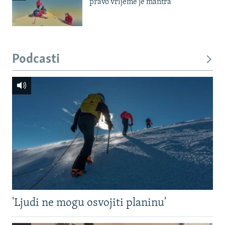
pravo vrijeme je mantra'
Podcasti
'Ljudi ne mogu osvojiti planinu'