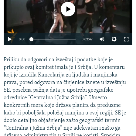
No media source currently available
0:00
0:03:47
Priliku da odgovori na izveštaj i podatke koje je
prikupio ovaj komitet imala je i Srbija. U komentaru
koji je izradila Kancelarija za ljudska i manjinska
prava, pored odgovora na činjenice iznete u izveštaju
SE, posebna pažnja data je upotrebi geografske
odrednice “Centralna i Južna Srbija”. Umesto
konkretnih mera koje država planira da preduzme
kako bi poboljšala položaj manjina u ovoj regiji, SE je
dobio detaljno objašnjenje zašto geografski termin
“Centralna i Južna Srbija” nije adekvatan i zašto ga
državna administracija u Srbiji ne koristi. Srpskim