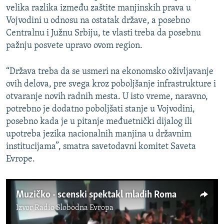
velika razlika između zaštite manjinskih prava u
Vojvodini u odnosu na ostatak države, a posebno
Centralnu i Južnu Srbiju, te vlasti treba da posebnu
pažnju posvete upravo ovom region.
“Država treba da se usmeri na ekonomsko oživljavanje
ovih delova, pre svega kroz poboljšanje infrastrukture i
otvaranje novih radnih mesta. U isto vreme, naravno,
potrebno je dodatno poboljšati stanje u Vojvodini,
posebno kada je u pitanje međuetnički dijalog ili
upotreba jezika nacionalnih manjina u državnim
institucijama”, smatra savetodavni komitet Saveta
Evrope.
Muzičko - scenski spektakl mladih Roma
Izvor
Radio Slobodna Evropa