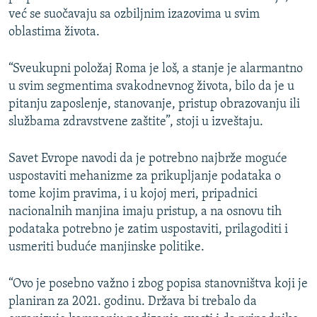
već se suočavaju sa ozbiljnim izazovima u svim
oblastima života.
“Sveukupni položaj Roma je loš, a stanje je alarmantno
u svim segmentima svakodnevnog života, bilo da je u
pitanju zaposlenje, stanovanje, pristup obrazovanju ili
službama zdravstvene zaštite”, stoji u izveštaju.
Savet Evrope navodi da je potrebno najbrže moguće
uspostaviti mehanizme za prikupljanje podataka o
tome kojim pravima, i u kojoj meri, pripadnici
nacionalnih manjina imaju pristup, a na osnovu tih
podataka potrebno je zatim uspostaviti, prilagoditi i
usmeriti buduće manjinske politike.
“Ovo je posebno važno i zbog popisa stanovništva koji je
planiran za 2021. godinu. Država bi trebalo da