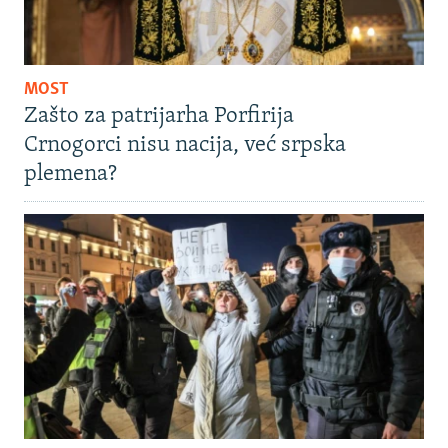
MOST
Zašto za patrijarha Porfirija
Crnogorci nisu nacija, već srpska
plemena?