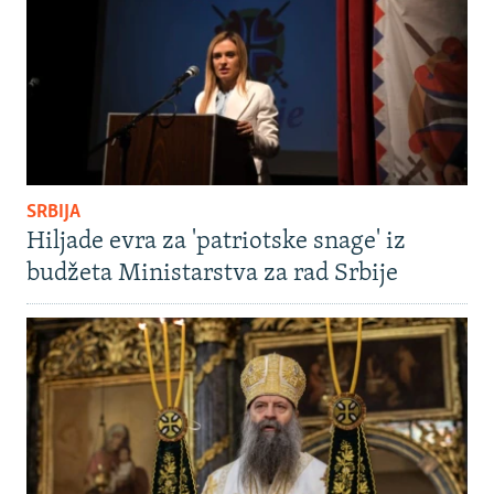
SRBIJA
Hiljade evra za 'patriotske snage' iz
budžeta Ministarstva za rad Srbije