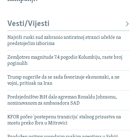
Vesti/Vijesti
Najviši ruski sud zabranio antiratnoj stranci učešće na
predstojećim izborima
Zemljotres magnitude 7.4 pogodio Kolumbiju, raste broj
poginulih
Trump sugeriše da se sada favorizuje ekonomski, a ne
vojni, pritisak na Iran
Predsjedništvo BiH dalo agreman Ronaldu Johnsonu,
nominovanom za ambasadora SAD
KFOR počeo 'postepenu tranziciju' stalnog prisustva na
mostu preko Ibra u Mitrovici
Produžen pritvor navodnim ruskim agentima u Srbiji