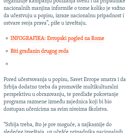
organizuje kampanju podizanja svesti i da pripadnike
nacionalnih manjina informiše o tome koliko je važno
da učestvuju u popisu, izraze nacionalnu pripadnost i
ostvare svoja prava”, piše u izveštaju.
INFOGRAFIKA: Evropski pogled na Rome
Biti građanin drugog reda
Pored učestvovanja u popisu, Savet Evrope smatra i da
Srbija dodatno treba da promoviše multikulturalni
perspektivu u obrazovanju, te predlaže pokretanje
programa razmene između zajednica koji bi bio
dostupan učenicima na svim nivoima školstva.
“Srbija treba, što je pre moguće, a najkasnije do
sledećeg izveštaja, uz učešće pripadnika nacionalnih