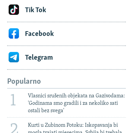
Tik Tok
Facebook
Telegram
Popularno
1
Vlasnici srušenih objekata na Gazivodama:
'Godinama smo gradili i za nekoliko sati
ostali bez svega'
2
Kurti u Zubinom Potoku: Iskopavanja bi
mogla trajati mjesecima, Srbija bi trebala