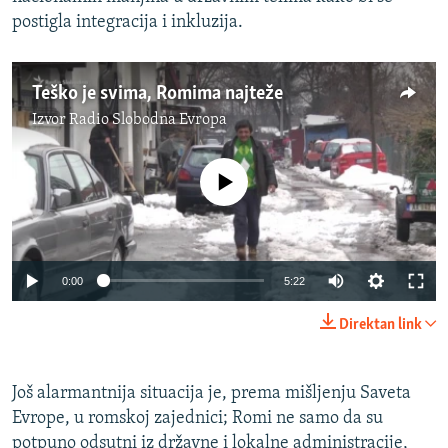
postigla integracija i inkluzija.
Teško je svima, Romima najteže
Izvor
Radio Slobodna Evropa
No media source currently available
0:00
5:22
Direktan link
Još alarmantnija situacija je, prema mišljenju Saveta
Evrope, u romskoj zajednici; Romi ne samo da su
potpuno odsutni iz državne i lokalne administracije,