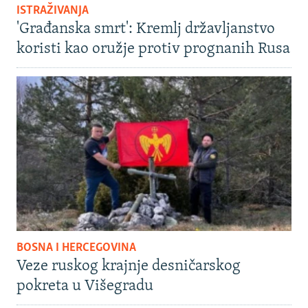
ISTRAŽIVANJA
'Građanska smrt': Kremlj državljanstvo
koristi kao oružje protiv prognanih Rusa
BOSNA I HERCEGOVINA
Veze ruskog krajnje desničarskog
pokreta u Višegradu