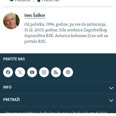
Podijelite
Pratite nas
Ines Šaškor
Od početka, 1994. godine, pa sve do zatvaranja,
31.12. 2003. godine, bila urednica Zagrebačkog
dopisništva RSE. Autorica kolumne Zrno soli na
portalu RSE.
PRATITE NAS
INFO
PRETRAŽI
Sva prava zadržana. Radio Free Europe / Radio Liberty © 2026