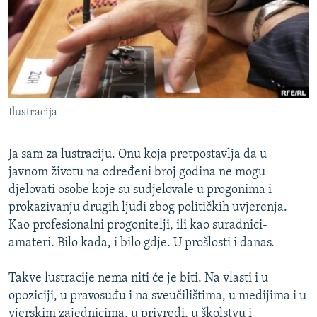
ISPRIČAJ MI
DNEVNO@RSE
SPECIJALI RSE
VIŠE OD NASLOVA
PRATITE NAS
Ilustracija
GENOCID U SREBRENICI
POPLAVE I KLIZIŠTA U BIH 2024.
Ja sam za lustraciju. Onu koja pretpostavlja da u
TV LIBERTY
Sve RFE/RL stranice
javnom životu na određeni broj godina ne mogu
djelovati osobe koje su sudjelovale u progonima i
POST SCRIPTUM
prokazivanju drugih ljudi zbog političkih uvjerenja.
MOJA EVROPA
Kao profesionalni progonitelji, ili kao suradnici-
amateri. Bilo kada, i bilo gdje. U prošlosti i danas.
TRI DECENIJE OD RATA U BIH
SVE KARTE DEJTONA
Takve lustracije nema niti će je biti. Na vlasti i u
NASTANAK I RASPAD JUGOSLAVIJE
opoziciji, u pravosuđu i na sveučilištima, u medijima i u
vjerskim zajednicima, u privredi, u školstvu i