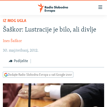
Dostupni
linkovi
Pređite
IZ MOG UGLA
na
VIJESTI
Šaškor: Lustracije je bilo, ali divlje
glavni
BOSNA I HERCEGOVINA
sadržaj
Ines Šaškor
SRBIJA
Pređite
na
30. maj/svibanj, 2012.
KOSOVO
glavnu
CRNA GORA
navigaciju
Podijelite
Pređite
VIZUELNO
na
Dodajte Radio Slobodna Evropa u vaš Google izvor
PODCASTI
VIDEO
pretragu
RAT U UKRAJINI
FOTOGALERIJE
KINA NA BALKANU
INFOGRAFIKE
RSE PRIČE IZ SVIJETA