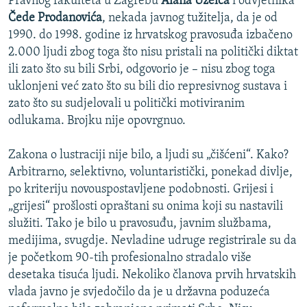
Pravnog fakulteta u Zagrebu
Alana Uzelca
i odvjetnika
Čede Prodanovića
, nekada javnog tužitelja, da je od
1990. do 1998. godine iz hrvatskog pravosuđa izbačeno
2.000 ljudi zbog toga što nisu pristali na politički diktat
ili zato što su bili Srbi, odgovorio je – nisu zbog toga
uklonjeni već zato što su bili dio represivnog sustava i
zato što su sudjelovali u politički motiviranim
odlukama. Brojku nije opovrgnuo.
Zakona o lustraciji nije bilo, a ljudi su „čišćeni“. Kako?
Arbitrarno, selektivno, voluntaristički, ponekad divlje,
po kriteriju novouspostavljene podobnosti. Grijesi i
„grijesi“ prošlosti opraštani su onima koji su nastavili
služiti. Tako je bilo u pravosuđu, javnim službama,
medijima, svugdje. Nevladine udruge registrirale su da
je početkom 90-tih profesionalno stradalo više
desetaka tisuća ljudi. Nekoliko članova prvih hrvatskih
vlada javno je svjedočilo da je u državna poduzeća