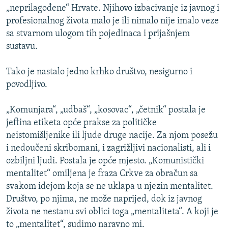
„neprilagođene“ Hrvate. Njihovo izbacivanje iz javnog i
profesionalnog života malo je ili nimalo nije imalo veze
sa stvarnom ulogom tih pojedinaca i prijašnjem
sustavu.
Tako je nastalo jedno krhko društvo, nesigurno i
povodljivo.
„Komunjara“, „udbaš“, „kosovac“, „četnik“ postala je
jeftina etiketa opće prakse za političke
neistomišljenike ili ljude druge nacije. Za njom posežu
i nedoučeni skribomani, i zagrižljivi nacionalisti, ali i
ozbiljni ljudi. Postala je opće mjesto. „Komunistički
mentalitet“ omiljena je fraza Crkve za obračun sa
svakom idejom koja se ne uklapa u njezin mentalitet.
Društvo, po njima, ne može naprijed, dok iz javnog
života ne nestanu svi oblici toga „mentaliteta“. A koji je
to „mentalitet“, sudimo naravno mi.