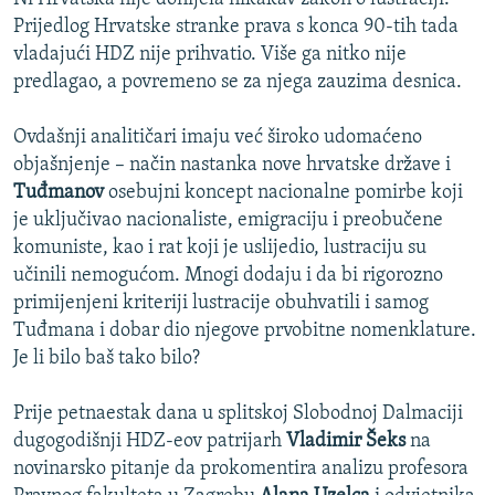
Prijedlog Hrvatske stranke prava s konca 90-tih tada
vladajući HDZ nije prihvatio. Više ga nitko nije
predlagao, a povremeno se za njega zauzima desnica.
Ovdašnji analitičari imaju već široko udomaćeno
objašnjenje – način nastanka nove hrvatske države i
Tuđmanov
osebujni koncept nacionalne pomirbe koji
je uključivao nacionaliste, emigraciju i preobučene
komuniste, kao i rat koji je uslijedio, lustraciju su
učinili nemogućom. Mnogi dodaju i da bi rigorozno
primijenjeni kriteriji lustracije obuhvatili i samog
Tuđmana i dobar dio njegove prvobitne nomenklature.
Je li bilo baš tako bilo?
Prije petnaestak dana u splitskoj Slobodnoj Dalmaciji
dugogodišnji HDZ-eov patrijarh
Vladimir Šeks
na
novinarsko pitanje da prokomentira analizu profesora