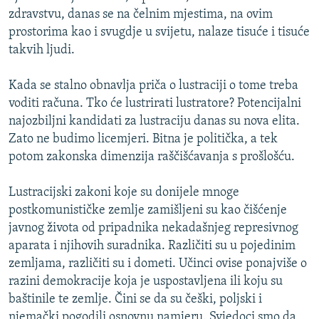
zdravstvu, danas se na čelnim mjestima, na ovim
prostorima kao i svugdje u svijetu, nalaze tisuće i tisuće
takvih ljudi.
Kada se stalno obnavlja priča o lustraciji o tome treba
voditi računa. Tko će lustrirati lustratore? Potencijalni
najozbiljni kandidati za lustraciju danas su nova elita.
Zato ne budimo licemjeri. Bitna je politička, a tek
potom zakonska dimenzija raščišćavanja s prošlošću.
Lustracijski zakoni koje su donijele mnoge
postkomunističke zemlje zamišljeni su kao čišćenje
javnog života od pripadnika nekadašnjeg represivnog
aparata i njihovih suradnika. Različiti su u pojedinim
zemljama, različiti su i dometi. Učinci ovise ponajviše o
razini demokracije koja je uspostavljena ili koju su
baštinile te zemlje. Čini se da su češki, poljski i
njemački pogodili osnovnu namjeru. Svjedoci smo da