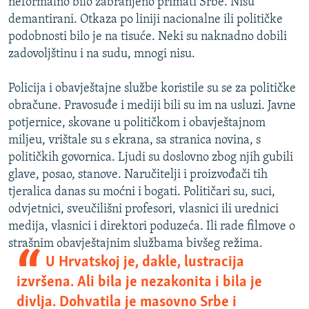
neformalno bilo zabranjeno primati Srbe. Nisu
demantirani. Otkaza po liniji nacionalne ili političke
podobnosti bilo je na tisuće. Neki su naknadno dobili
zadovoljštinu i na sudu, mnogi nisu.
Policija i obavještajne službe koristile su se za političke
obračune. Pravosuđe i mediji bili su im na usluzi. Javne
potjernice, skovane u političkom i obavještajnom
miljeu, vrištale su s ekrana, sa stranica novina, s
političkih govornica. Ljudi su doslovno zbog njih gubili
glave, posao, stanove. Naručitelji i proizvođači tih
tjeralica danas su moćni i bogati. Političari su, suci,
odvjetnici, sveučilišni profesori, vlasnici ili urednici
medija, vlasnici i direktori poduzeća. Ili rade filmove o
strašnim obavještajnim službama bivšeg režima.
U Hrvatskoj je, dakle, lustracija
izvršena. Ali bila je nezakonita i bila je
divlja. Dohvatila je masovno Srbe i