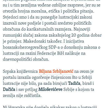
su i u tim zemljma vođene ozbiljne rasprave, jer su se
otvorila brojna moralna, etička i politička pitanja.
Svjedoci smo i da su ponegdje lustracijski zakoni
izazvali nove podjele i postali sredstvo političkih
obračuna do karikaturalnih razmjera. Najnoviji
rumunjski slučaj zakona zakašnjelog 20 godina dobar
je primjer. Makedonski također. I inicijativa
bosanskohercegovačkog SDP-a o donošanju zakona o
lustraciji na razini Federacije BiH nalikuje na
dnevnopolitički obračun.
Srpska književnica
Biljana Srbljanović
na ovom je
portalu izrazila ogorčenje činjenicom što u Srbiji
lustracije nije bilo, pa sada birajući
Tadića
, biraš i
Dačića
i sav prtljag
Miloševićeve
Srbije s kojom ta
zemlja nije raščistila.
Ni Hrvatska nije donijela nikakav zakon o lustraciji.