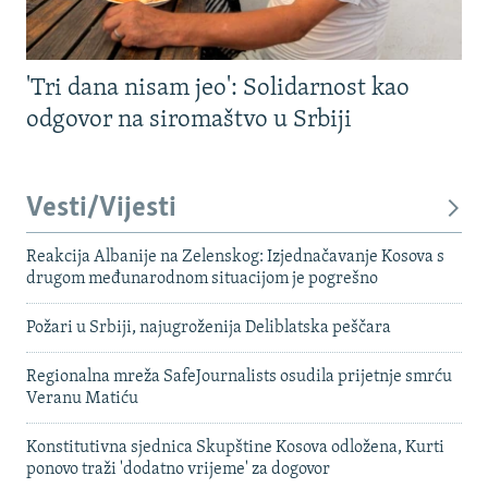
'Tri dana nisam jeo': Solidarnost kao
odgovor na siromaštvo u Srbiji
Vesti/Vijesti
Reakcija Albanije na Zelenskog: Izjednačavanje Kosova s ​​
drugom međunarodnom situacijom je pogrešno
Požari u Srbiji, najugroženija Deliblatska peščara
Regionalna mreža SafeJournalists osudila prijetnje smrću
Veranu Matiću
Konstitutivna sjednica Skupštine Kosova odložena, Kurti
ponovo traži 'dodatno vrijeme' za dogovor