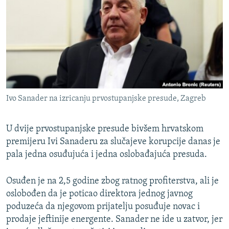
ISPRIČAJ MI
DNEVNO@RSE
SPECIJALI RSE
VIŠE OD NASLOVA
PRATITE NAS
GENOCID U SREBRENICI
Ivo Sanader na izricanju prvostupanjske presude, Zagreb
POPLAVE I KLIZIŠTA U BIH 2024.
TV LIBERTY
Sve RFE/RL stranice
U dvije prvostupanjske presude bivšem hrvatskom
POST SCRIPTUM
premijeru Ivi Sanaderu za slučajeve korupcije danas je
pala jedna osuđujuća i jedna oslobađajuća presuda.
MOJA EVROPA
TRI DECENIJE OD RATA U BIH
Osuđen je na 2,5 godine zbog ratnog profiterstva, ali je
oslobođen da je poticao direktora jednog javnog
SVE KARTE DEJTONA
poduzeća da njegovom prijatelju posuđuje novac i
NASTANAK I RASPAD JUGOSLAVIJE
prodaje jeftinije energente. Sanader ne ide u zatvor, jer