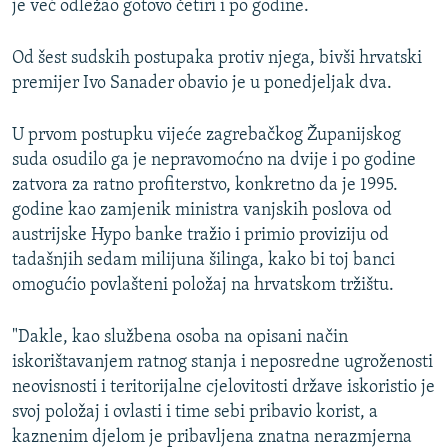
je već odležao gotovo četiri i po godine.
Od šest sudskih postupaka protiv njega, bivši hrvatski
premijer Ivo Sanader obavio je u ponedjeljak dva.
U prvom postupku vijeće zagrebačkog Županijskog
suda osudilo ga je nepravomoćno na dvije i po godine
zatvora za ratno profiterstvo, konkretno da je 1995.
godine kao zamjenik ministra vanjskih poslova od
austrijske Hypo banke tražio i primio proviziju od
tadašnjih sedam milijuna šilinga, kako bi toj banci
omogućio povlašteni položaj na hrvatskom tržištu.
"Dakle, kao službena osoba na opisani način
iskorištavanjem ratnog stanja i neposredne ugroženosti
neovisnosti i teritorijalne cjelovitosti države iskoristio je
svoj položaj i ovlasti i time sebi pribavio korist, a
kaznenim djelom je pribavljena znatna nerazmjerna