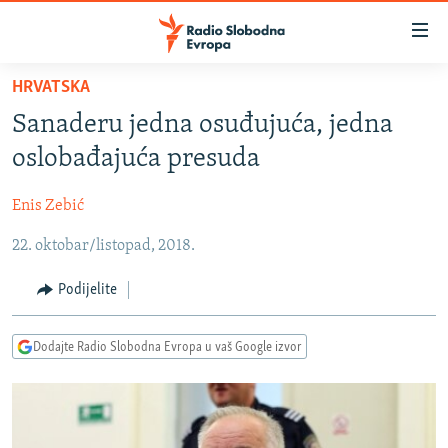
Dostupni
linkovi
Pređite
HRVATSKA
na
VIJESTI
Sanaderu jedna osuđujuća, jedna
glavni
BOSNA I HERCEGOVINA
sadržaj
oslobađajuća presuda
SRBIJA
Pređite
na
Enis Zebić
KOSOVO
glavnu
22. oktobar/listopad, 2018.
CRNA GORA
navigaciju
Pređite
VIZUELNO
Podijelite
na
PODCASTI
VIDEO
pretragu
Dodajte Radio Slobodna Evropa u vaš Google izvor
RAT U UKRAJINI
FOTOGALERIJE
KINA NA BALKANU
INFOGRAFIKE
RSE PRIČE IZ SVIJETA