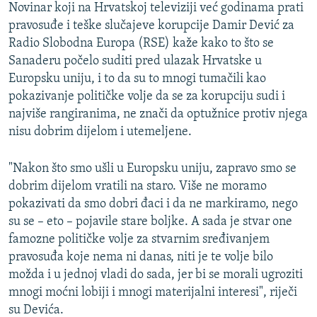
Novinar koji na Hrvatskoj televiziji već godinama prati
pravosuđe i teške slučajeve korupcije Damir Dević za
Radio Slobodna Europa (RSE) kaže kako to što se
Sanaderu počelo suditi pred ulazak Hrvatske u
Europsku uniju, i to da su to mnogi tumačili kao
pokazivanje političke volje da se za korupciju sudi i
najviše rangiranima, ne znači da optužnice protiv njega
nisu dobrim dijelom i utemeljene.
"Nakon što smo ušli u Europsku uniju, zapravo smo se
dobrim dijelom vratili na staro. Više ne moramo
pokazivati da smo dobri đaci i da ne markiramo, nego
su se – eto – pojavile stare boljke. A sada je stvar one
famozne političke volje za stvarnim sređivanjem
pravosuđa koje nema ni danas, niti je te volje bilo
možda i u jednoj vladi do sada, jer bi se morali ugroziti
mnogi moćni lobiji i mnogi materijalni interesi", riječi
su Devića.