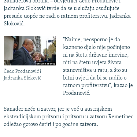
Sanaderova obrana – odvjetnici Čedo Prodanović i
Jadranka Sloković tvrde da se u slučaju osuđujuće
presude uopće ne radi o ratnom profiterstvu. Jadranka
Sloković.
"Naime, neosporno je da
kazneno djelo nije počinjeno
ni na štetu državne imovine,
niti na štetu uvjeta života
stanovništva u ratu, a što su
Čedo Prodanović i
bitni uvjeti da bi se radilo o
Jadranka Sloković
ratnom profiterstvu", kazao je
Prodanović.
Sanader neće u zatvor, jer je već u austrijskom
ekstradicijskom pritvoru i pritvoru u zatvoru Remetinec
odležao gotovo četiri i po godine zatvora.