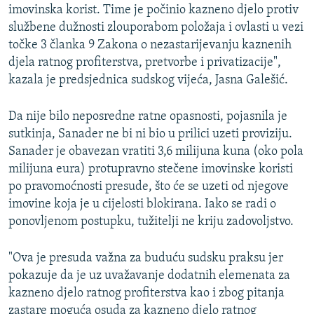
imovinska korist. Time je počinio kazneno djelo protiv
službene dužnosti zlouporabom položaja i ovlasti u vezi
točke 3 članka 9 Zakona o nezastarijevanju kaznenih
djela ratnog profiterstva, pretvorbe i privatizacije",
kazala je predsjednica sudskog vijeća, Jasna Galešić.
Da nije bilo neposredne ratne opasnosti, pojasnila je
sutkinja, Sanader ne bi ni bio u prilici uzeti proviziju.
Sanader je obavezan vratiti 3,6 milijuna kuna (oko pola
milijuna eura) protupravno stečene imovinske koristi
po pravomoćnosti presude, što će se uzeti od njegove
imovine koja je u cijelosti blokirana. Iako se radi o
ponovljenom postupku, tužitelji ne kriju zadovoljstvo.
"Ova je presuda važna za buduću sudsku praksu jer
pokazuje da je uz uvažavanje dodatnih elemenata za
kazneno djelo ratnog profiterstva kao i zbog pitanja
zastare moguća osuda za kazneno djelo ratnog