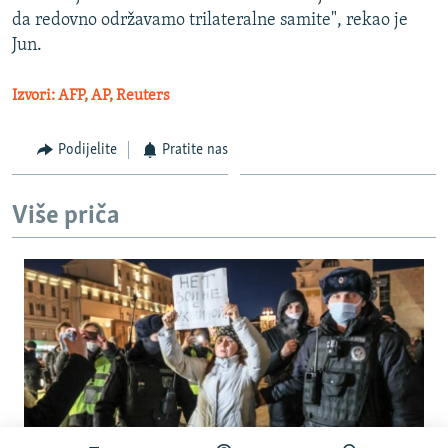
da redovno održavamo trilateralne samite", rekao je
Jun.
Izvori: AFP, AP, Reuters
Podijelite
Pratite nas
Više priča