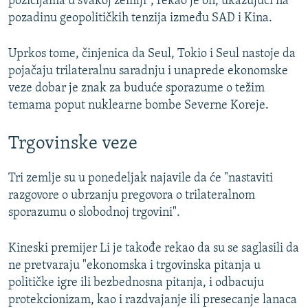
pozicijama u svakoj zemlji", rekao je on, ukazujući na
pozadinu geopolitičkih tenzija između SAD i Kina.
Uprkos tome, činjenica da Seul, Tokio i Seul nastoje da
pojačaju trilateralnu saradnju i unaprede ekonomske
veze dobar je znak za buduće sporazume o težim
temama poput nuklearne bombe Severne Koreje.
Trgovinske veze
Tri zemlje su u ponedeljak najavile da će "nastaviti
razgovore o ubrzanju pregovora o trilateralnom
sporazumu o slobodnoj trgovini".
Kineski premijer Li je takođe rekao da su se saglasili da
ne pretvaraju "ekonomska i trgovinska pitanja u
političke igre ili bezbednosna pitanja, i odbacuju
protekcionizam, kao i razdvajanje ili presecanje lanaca