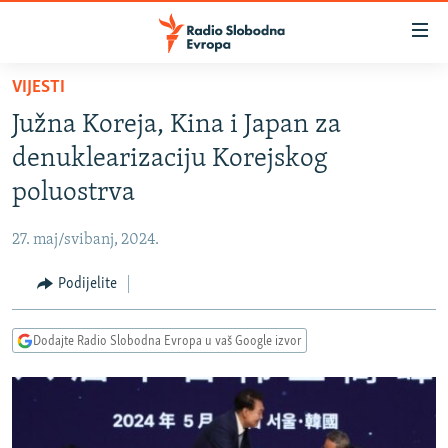
Dostupni
linkovi
Pređite
VIJESTI
na
VIJESTI
Južna Koreja, Kina i Japan za
glavni
BOSNA I HERCEGOVINA
sadržaj
denuklearizaciju Korejskog
SRBIJA
Pređite
poluostrva
na
KOSOVO
glavnu
27. maj/svibanj, 2024.
CRNA GORA
navigaciju
Pređite
Podijelite
VIZUELNO
na
PODCASTI
VIDEO
pretragu
Dodajte Radio Slobodna Evropa u vaš Google izvor
RAT U UKRAJINI
FOTOGALERIJE
KINA NA BALKANU
INFOGRAFIKE
RSE PRIČE IZ SVIJETA