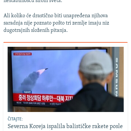
nestabilnošću širom sveta.
Ali koliko će drastično biti unapređena njihova
saradnja nije poznato pošto tri zemlje imaju niz
dugotrajnih složenih pitanja.
ČITAJTE:
Severna Koreja ispalila balističke rakete posle