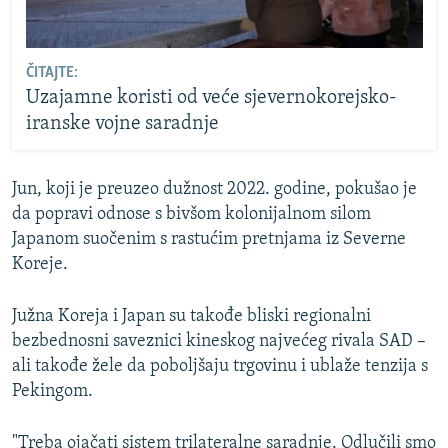
ČITAJTE:
Uzajamne koristi od veće sjevernokorejsko-
iranske vojne saradnje
Jun, koji je preuzeo dužnost 2022. godine, pokušao je
da popravi odnose s bivšom kolonijalnom silom
Japanom suočenim s rastućim pretnjama iz Severne
Koreje.
Južna Koreja i Japan su takođe bliski regionalni
bezbednosni saveznici kineskog najvećeg rivala SAD –
ali takođe žele da poboljšaju trgovinu i ublaže tenzija s
Pekingom.
"Treba ojačati sistem trilateralne saradnje. Odlučili smo