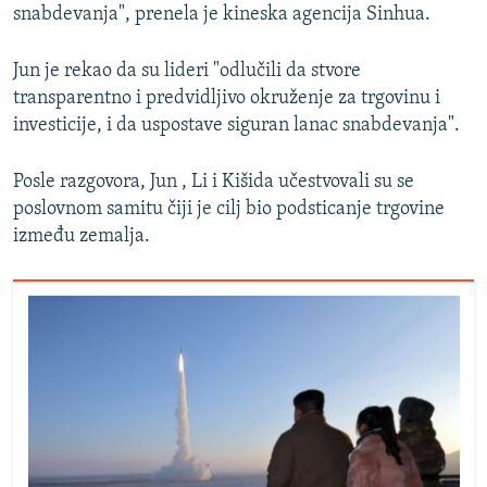
snabdevanja", prenela je kineska agencija Sinhua.
Jun je rekao da su lideri "odlučili da stvore
transparentno i predvidljivo okruženje za trgovinu i
investicije, i da uspostave siguran lanac snabdevanja".
Posle razgovora, Jun , Li i Kišida učestvovali su se
poslovnom samitu čiji je cilj bio podsticanje trgovine
između zemalja.