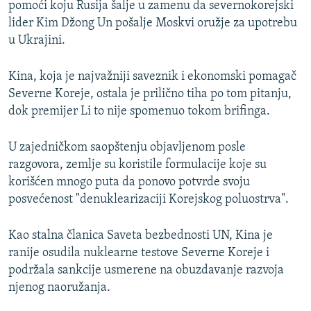
pomoći koju Rusija šalje u zamenu da severnokorejski
lider Kim Džong Un pošalje Moskvi oružje za upotrebu
u Ukrajini.
Kina, koja je najvažniji saveznik i ekonomski pomagač
Severne Koreje, ostala je prilično tiha po tom pitanju,
dok premijer Li to nije spomenuo tokom brifinga.
U zajedničkom saopštenju objavljenom posle
razgovora, zemlje su koristile formulacije koje su
korišćen mnogo puta da ponovo potvrde svoju
posvećenost "denuklearizaciji Korejskog poluostrva".
Kao stalna članica Saveta bezbednosti UN, Kina je
ranije osudila nuklearne testove Severne Koreje i
podržala sankcije usmerene na obuzdavanje razvoja
njenog naoružanja.