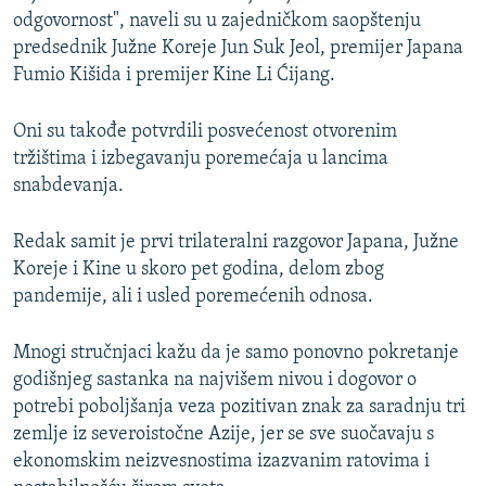
odgovornost", naveli su u zajedničkom saopštenju
predsednik Južne Koreje Jun Suk Jeol, premijer Japana
Fumio Kišida i premijer Kine Li Ćijang.
Oni su takođe potvrdili posvećenost otvorenim
tržištima i izbegavanju poremećaja u lancima
snabdevanja.
Redak samit je prvi trilateralni razgovor Japana, Južne
Koreje i Kine u skoro pet godina, delom zbog
pandemije, ali i usled poremećenih odnosa.
Mnogi stručnjaci kažu da je samo ponovno pokretanje
godišnjeg sastanka na najvišem nivou i dogovor o
potrebi poboljšanja veza pozitivan znak za saradnju tri
zemlje iz severoistočne Azije, jer se sve suočavaju s
ekonomskim neizvesnostima izazvanim ratovima i