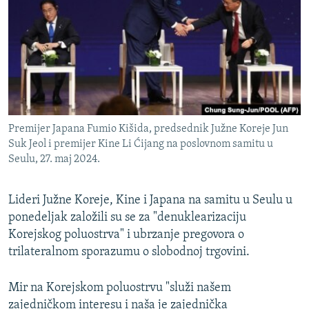
ISPRIČAJ MI
DNEVNO@RSE
SPECIJALI RSE
VIŠE OD NASLOVA
PRATITE NAS
GENOCID U SREBRENICI
Premijer Japana Fumio Kišida, predsednik Južne Koreje Jun
POPLAVE I KLIZIŠTA U BIH 2024.
Suk Jeol i premijer Kine Li Ćijang na poslovnom samitu u
Seulu, 27. maj 2024.
TV LIBERTY
Sve RFE/RL stranice
POST SCRIPTUM
Lideri Južne Koreje, Kine i Japana na samitu u Seulu u
MOJA EVROPA
ponedeljak založili su se za "denuklearizaciju
Korejskog poluostrva" i ubrzanje pregovora o
TRI DECENIJE OD RATA U BIH
trilateralnom sporazumu o slobodnoj trgovini.
SVE KARTE DEJTONA
NASTANAK I RASPAD JUGOSLAVIJE
Mir na Korejskom poluostrvu "služi našem
zajedničkom interesu i naša je zajednička