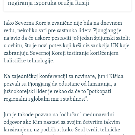
negiranja isporuka oružja Rusiji
Iako Severna Koreja zvanično nije bila na dnevnom
redu, nekoliko sati pre sastanka lidera Pjongjang je
najavio da će uskoro postaviti još jedan špijunski satelit
u orbitu, što je novi potez koji krši niz sankcija UN koje
zabranjuju Severnoj Koreji testiranje korišćenjem
balističke tehnologije.
Na zajedničkoj konferenciji za novinare, Jun i Kišida
pozvali su Pjongjang da odustane od lansiranja, a
južnokorejski lider je rekao da će to "potkopati
regionalni i globalni mir i stabilnost".
Jun je takođe pozvao na "odlučan" međunarodni
odgovor ako Kim nastavi sa svojim četvrtim takvim
lansiranjem, uz podršku, kako Seul tvrdi, tehničke