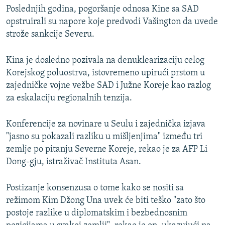
Poslednjih godina, pogoršanje odnosa Kine sa SAD
opstruirali su napore koje predvodi Vašington da uvede
strože sankcije Severu.
Kina je dosledno pozivala na denuklearizaciju celog
Korejskog poluostrva, istovremeno upirući prstom u
zajedničke vojne vežbe SAD i Južne Koreje kao razlog
za eskalaciju regionalnih tenzija.
Konferencije za novinare u Seulu i zajednička izjava
"jasno su pokazali razliku u mišljenjima" između tri
zemlje po pitanju Severne Koreje, rekao je za AFP Li
Dong-gju, istraživač Instituta Asan.
Postizanje konsenzusa o tome kako se nositi sa
režimom Kim Džong Una uvek će biti teško "zato što
postoje razlike u diplomatskim i bezbednosnim