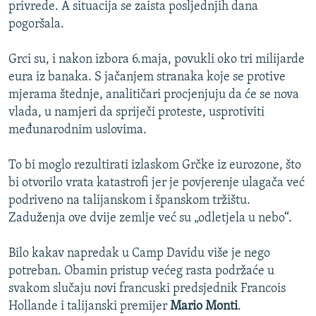
privrede. A situacija se zaista posljednjih dana
pogoršala.
Grci su, i nakon izbora 6.maja, povukli oko tri milijarde
eura iz banaka. S jačanjem stranaka koje se protive
mjerama štednje, analitičari procjenjuju da će se nova
vlada, u namjeri da spriječi proteste, usprotiviti
međunarodnim uslovima.
To bi moglo rezultirati izlaskom Grčke iz eurozone, što
bi otvorilo vrata katastrofi jer je povjerenje ulagača već
podriveno na talijanskom i španskom tržištu.
Zaduženja ove dvije zemlje već su „odletjela u nebo“.
Bilo kakav napredak u Camp Davidu više je nego
potreban. Obamin pristup većeg rasta podržaće u
svakom slučaju novi francuski predsjednik Francois
Hollande i talijanski premijer
Mario Monti
.