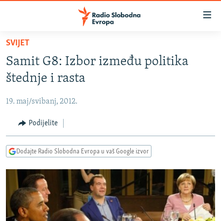
Dostupni
linkovi
Pređite
SVIJET
na
VIJESTI
Samit G8: Izbor između politika
glavni
BOSNA I HERCEGOVINA
sadržaj
štednje i rasta
SRBIJA
Pređite
na
19. maj/svibanj, 2012.
KOSOVO
glavnu
CRNA GORA
Podijelite
navigaciju
Pređite
VIZUELNO
na
Dodajte Radio Slobodna Evropa u vaš Google izvor
PODCASTI
VIDEO
pretragu
RAT U UKRAJINI
FOTOGALERIJE
KINA NA BALKANU
INFOGRAFIKE
RSE PRIČE IZ SVIJETA