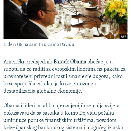
ISPRIČAJ MI
DNEVNO@RSE
SPECIJALI RSE
VIŠE OD NASLOVA
PRATITE NAS
Lideri G8 na samitu u Camp Davidu
GENOCID U SREBRENICI
POPLAVE I KLIZIŠTA U BIH 2024.
Američki predsjednik
Barack Obama
obećao je u
TV LIBERTY
subotu da će raditi sa evropskim liderima na paketu za
Sve RFE/RL stranice
uravnoteženi privredni rast i smanjenje dugova, kako
POST SCRIPTUM
bi se spriječila eskalacija krize eurozone i
MOJA EVROPA
destabilizacija globalne ekonomije.
TRI DECENIJE OD RATA U BIH
Obama i lideri ostalih najrazvijenijih zemalja svijeta
SVE KARTE DEJTONA
pokušavaju da sa sastaka u Kemp Dejvidu pošalju
umirujuće poruke finansijskim tržištima, povodom
NASTANAK I RASPAD JUGOSLAVIJE
krize španskog bankarskog sistema i mogućeg izlaska