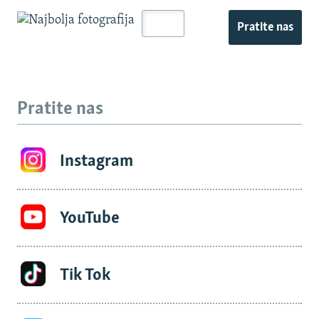
Pratite nas
Pratite nas
Instagram
YouTube
Tik Tok