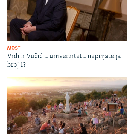
MOST
Vidi li Vučić u univerzitetu neprijatelja
broj 1?