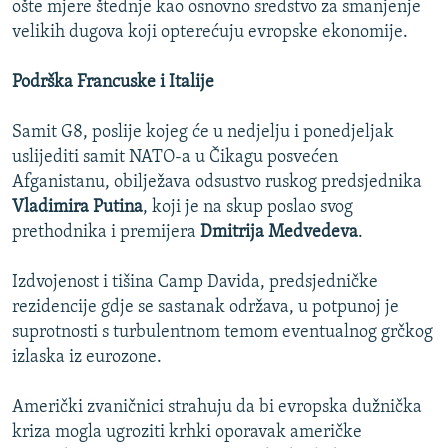
ošte mjere štednje kao osnovno sredstvo za smanjenje
velikih dugova koji opterećuju evropske ekonomije.
Podrška Francuske i Italije
Samit G8, poslije kojeg će u nedjelju i ponedjeljak
uslijediti samit NATO-a u Čikagu posvećen
Afganistanu, obilježava odsustvo ruskog predsjednika
Vladimira Putina
, koji je na skup poslao svog
prethodnika i premijera
Dmitrija Medvedeva
.
Izdvojenost i tišina Camp Davida, predsjedničke
rezidencije gdje se sastanak održava, u potpunoj je
suprotnosti s turbulentnom temom eventualnog grčkog
izlaska iz eurozone.
Američki zvaničnici strahuju da bi evropska dužnička
kriza mogla ugroziti krhki oporavak američke