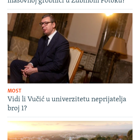
masovnoj grobnici u Zubinom Potoku?
MOST
Vidi li Vučić u univerzitetu neprijatelja
broj 1?