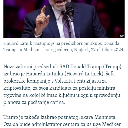
ISPRIČAJ MI
DNEVNO@RSE
SPECIJALI RSE
VIŠE OD NASLOVA
PRATITE NAS
Hauard Latnik nastupio je na predizbornom skupu Donalda
GENOCID U SREBRENICI
Trampa u Medison skver gardernu, Njujork, 27. oktobar 2024.
POPLAVE I KLIZIŠTA U BIH 2024.
Novoizabrani predsednik SAD Donald Tramp (Trump)
TV LIBERTY
Sve RFE/RL stranice
izabrao je Hauarda Latnika (Howard Lutnick), šefa
POST SCRIPTUM
brokerske kompanije s Volstrita i entuzijastu za
MOJA EVROPA
kriptovalute, za svog kandidata za poziciju ministra
trgovine na kojoj bi imao ključnu ulogu u sprovođenju
TRI DECENIJE OD RATA U BIH
planova za podizanje carina.
SVE KARTE DEJTONA
Tramp je takođe izabrao poznatog lekara Mehmeta
NASTANAK I RASPAD JUGOSLAVIJE
Oza da bude administrator centara za usluge Mediker