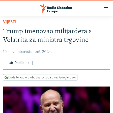
Dostupni
linkovi
Pređite
VIJESTI
na
VIJESTI
Trump imenovao milijardera s
glavni
BOSNA I HERCEGOVINA
sadržaj
Volstrita za ministra trgovine
SRBIJA
Pređite
na
19. novembar/studeni, 2024.
KOSOVO
glavnu
CRNA GORA
Podijelite
navigaciju
Pređite
VIZUELNO
na
Dodajte Radio Slobodna Evropa u vaš Google izvor
PODCASTI
VIDEO
pretragu
RAT U UKRAJINI
FOTOGALERIJE
KINA NA BALKANU
INFOGRAFIKE
RSE PRIČE IZ SVIJETA