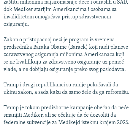
zaštitu milionima najsiromašnije dece i odraslih u SAD,
dok Mediker starijim Amerikancima i osobama sa
invaliditetom omogućava pristup zdravstvenom
osiguranju.
Zakon o pristupačnoj nezi je program iz vremena
predsednika Baraka Obame (Barack) koji nudi planove
zdravstvenog osiguranja milionima Amerikanaca koji
se ne kvalifikuju za zdravstveno osiguranje uz pomoć
vlade, a ne dobijaju osiguranje preko svog poslodavca.
Tramp i drugi republikanci su ranije pokušavali da
ukinu zakon, a sada kažu da samo žele da ga refromišu.
Tramp je tokom predizborne kampanje obećao da neće
smanjiti Mediker, ali se očekuje da će dozvoliti da
federalne subvencije za Medikejd isteknu krajem 2025.