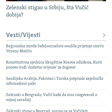
Zelenski stigao u Srbiju, šta Vučić
dobija?
Vesti/Vijesti
Regionalna mreža SafeJournalists osudila prijetnje smrću
Veranu Matiću
Konstitutivna sjednica Skupštine Kosova odložena, Kurti
ponovo traži 'dodatno vrijeme' za dogovor
Saudijska Arabija, Pakistan i Turska potpisale zajednički
odbrambeni pakt
Zelenski u Beogradu, Vučić kaže da nisu razgovarali o
vojnoj saradnji
Zelenski stigao u Beograd, susreo se sa Vučićem