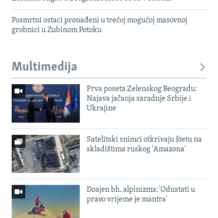
Posmrtni ostaci pronađeni u trećoj mogućoj masovnoj
grobnici u Zubinom Potoku
Multimedija
Prva poseta Zelenskog Beogradu:
Najava jačanja saradnje Srbije i
Ukrajine
Satelitski snimci otkrivaju štetu na
skladištima ruskog 'Amazona'
Doajen bh. alpinizma: 'Odustati u
pravo vrijeme je mantra'