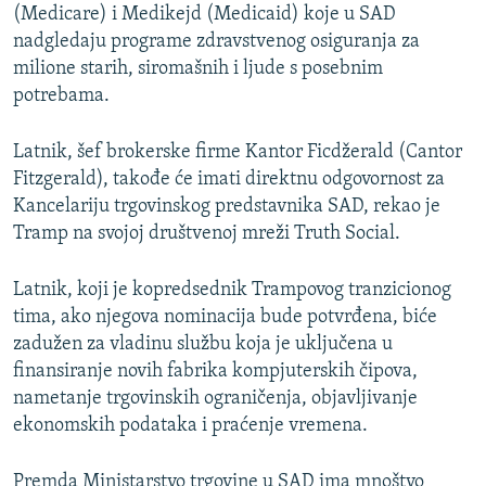
(Medicare) i Medikejd (Medicaid) koje u SAD
nadgledaju programe zdravstvenog osiguranja za
milione starih, siromašnih i ljude s posebnim
potrebama.
Latnik, šef brokerske firme Kantor Ficdžerald (Cantor
Fitzgerald), takođe će imati direktnu odgovornost za
Kancelariju trgovinskog predstavnika SAD, rekao je
Tramp na svojoj društvenoj mreži Truth Social.
Latnik, koji je kopredsednik Trampovog tranzicionog
tima, ako njegova nominacija bude potvrđena, biće
zadužen za vladinu službu koja je uključena u
finansiranje novih fabrika kompjuterskih čipova,
nametanje trgovinskih ograničenja, objavljivanje
ekonomskih podataka i praćenje vremena.
Premda Ministarstvo trgovine u SAD ima mnoštvo