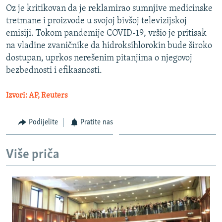
Oz je kritikovan da je reklamirao sumnjive medicinske
tretmane i proizvode u svojoj bivšoj televizijskoj
emisiji. Tokom pandemije COVID-19, vršio je pritisak
na vladine zvaničnike da hidroksihlorokin bude široko
dostupan, uprkos nerešenim pitanjima o njegovoj
bezbednosti i efikasnosti.
Izvori: AP, Reuters
Podijelite
Pratite nas
Više priča