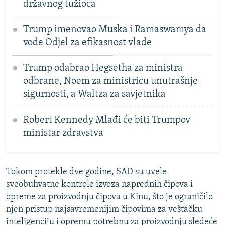
državnog tužioca
Trump imenovao Muska i Ramaswamya da
vode Odjel za efikasnost vlade
Trump odabrao Hegsetha za ministra
odbrane, Noem za ministricu unutrašnje
sigurnosti, a Waltza za savjetnika
Robert Kennedy Mlađi će biti Trumpov
ministar zdravstva
Tokom protekle dve godine, SAD su uvele
sveobuhvatne kontrole izvoza naprednih čipova i
opreme za proizvodnju čipova u Kinu, što je ograničilo
njen pristup najsavremenijim čipovima za veštačku
inteligenciju i opremu potrebnu za proizvodnju sledeće