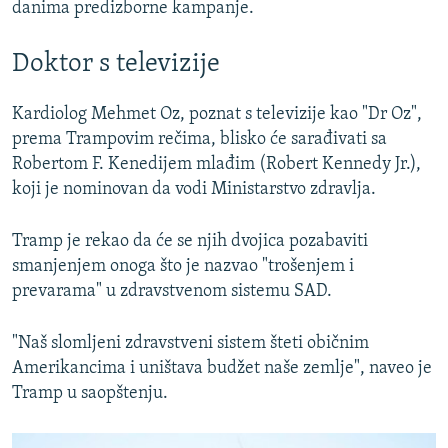
danima predizborne kampanje.
Doktor s televizije
Kardiolog Mehmet Oz, poznat s televizije kao "Dr Oz",
prema Trampovim rečima, blisko će sarađivati sa
Robertom F. Kenedijem mlađim (Robert Kennedy Jr.),
koji je nominovan da vodi Ministarstvo zdravlja.
Tramp je rekao da će se njih dvojica pozabaviti
smanjenjem onoga što je nazvao "trošenjem i
prevarama" u zdravstvenom sistemu SAD.
"Naš slomljeni zdravstveni sistem šteti običnim
Amerikancima i uništava budžet naše zemlje", naveo je
Tramp u saopštenju.