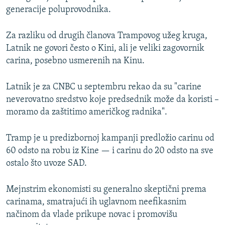
generacije poluprovodnika.
Za razliku od drugih članova Trampovog užeg kruga,
Latnik ne govori često o Kini, ali je veliki zagovornik
carina, posebno usmerenih na Kinu.
Latnik je za CNBC u septembru rekao da su "carine
neverovatno sredstvo koje predsednik može da koristi –
moramo da zaštitimo američkog radnika".
Tramp je u predizbornoj kampanji predložio carinu od
60 odsto na robu iz Kine — i carinu do 20 odsto na sve
ostalo što uvoze SAD.
Mejnstrim ekonomisti su generalno skeptični prema
carinama, smatrajući ih uglavnom neefikasnim
načinom da vlade prikupe novac i promovišu