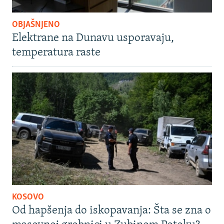
OBJAŠNJENO
Elektrane na Dunavu usporavaju,
temperatura raste
KOSOVO
Od hapšenja do iskopavanja: Šta se zna o