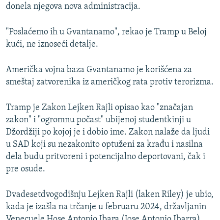
donela njegova nova administracija.
"Poslaćemo ih u Gvantanamo", rekao je Tramp u Beloj
kući, ne iznoseći detalje.
Američka vojna baza Gvantanamo je korišćena za
smeštaj zatvorenika iz američkog rata protiv terorizma.
Tramp je Zakon Lejken Rajli opisao kao "značajan
zakon" i "ogromnu počast" ubijenoj studentkinji u
Džordžiji po kojoj je i dobio ime. Zakon nalaže da ljudi
u SAD koji su nezakonito optuženi za krađu i nasilna
dela budu pritvoreni i potencijalno deportovani, čak i
pre osude.
Dvadesetdvogodišnju Lejken Rajli (laken Riley) je ubio,
kada je izašla na trčanje u februaru 2024, državljanin
Venecuele Hose Antonio Ibara (Jose Antonio Ibarra)