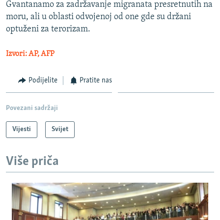
Gvantanamo za zadržavanje migranata presretnutih na
moru, ali u oblasti odvojenoj od one gde su držani
optuženi za terorizam.
Izvori: AP, AFP
Podijelite
Pratite nas
Povezani sadržaji
Vijesti
Svijet
Više priča