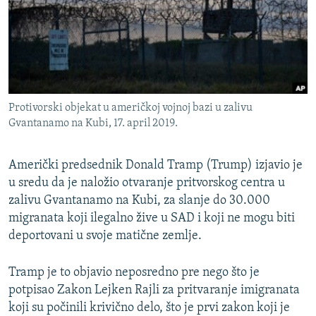
ISPRIČAJ MI
DNEVNO@RSE
SPECIJALI RSE
VIŠE OD NASLOVA
PRATITE NAS
Protivorski objekat u američkoj vojnoj bazi u zalivu
GENOCID U SREBRENICI
Gvantanamo na Kubi, 17. april 2019.
POPLAVE I KLIZIŠTA U BIH 2024.
Američki predsednik Donald Tramp (Trump) izjavio je
TV LIBERTY
Sve RFE/RL stranice
u sredu da je naložio otvaranje pritvorskog centra u
POST SCRIPTUM
zalivu Gvantanamo na Kubi, za slanje do 30.000
MOJA EVROPA
migranata koji ilegalno žive u SAD i koji ne mogu biti
deportovani u svoje matične zemlje.
TRI DECENIJE OD RATA U BIH
SVE KARTE DEJTONA
Tramp je to objavio neposredno pre nego što je
potpisao Zakon Lejken Rajli za pritvaranje imigranata
NASTANAK I RASPAD JUGOSLAVIJE
koji su počinili krivično delo, što je prvi zakon koji je