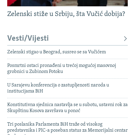
Zelenski stiže u Srbiju, šta Vučić dobija?
Vesti/Vijesti
Zelenski stigao u Beograd, susreo se sa Vučićem
Posmrtni ostaci pronađeni u trećoj mogućoj masovnoj
grobnici u Zubinom Potoku
U Sarajevu konferencija o zastupljenosti naroda u
institucijama BiH
Konstitutivna sjednica nastavlja se u subotu, ustavni rok za
Skupštinu Kosova završava u ponoć
Tri poslanika Parlamenta BiH traže od visokog
predstavnika i PIC-a poseban status za Memorijalni centar