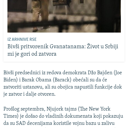
IZ ARHNIVE RSE
Bivši pritvorenik Gvanatanama: Život u Srbiji
mi je gori od zatvora
Bivši predsednici iz redova demokrata Džo Bajden (Joe
Biden) i Barak Obama (Barack) obećali su da će
zatvoriti ustanovu, ali su obojica napustili funkcije dok
je zatvor i dalje otvoren.
Prošlog septembra, Njujork tajms (The New York
Times) je došao do vladinih dokumenata koji pokazuju
da su SAD decenijama koristile vojnu bazu u zalivu