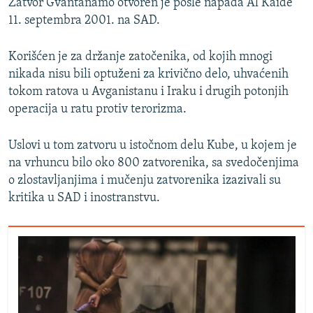
Zatvor Gvantanamo otvoren je posle napada Al Kaide
11. septembra 2001. na SAD.
Korišćen je za držanje zatočenika, od kojih mnogi
nikada nisu bili optuženi za krivično delo, uhvaćenih
tokom ratova u Avganistanu i Iraku i drugih potonjih
operacija u ratu protiv terorizma.
Uslovi u tom zatvoru u istočnom delu Kube, u kojem je
na vrhuncu bilo oko 800 zatvorenika, sa svedočenjima
o zlostavljanjima i mučenju zatvorenika izazivali su
kritika u SAD i inostranstvu.