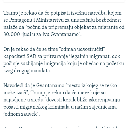
Tramp je rekao da će potpisati izvršnu naredbu kojom
se Pentagonu i Ministarstvu za unutrašnju bezbednost
nalaže da "počnu da pripremaju objekat za migrante od
30.000 ljudi u zalivu Gvantanamo".
On je rekao da će se time "odmah udvostručiti"
kapaciteti SAD za pritvaranje ilegalnih migranat, dok
počinje suzbijanje imigracija koju je obećao na početku
svog drugog mandata.
Navodeći da je Gvantanamo "mesto iz kojeg se teško
može izaći", Tramp je rekao da će mere koje su
najavljene u sredu "dovesti korak bliže iskorenjivanju
pošasti migrantskog kriminala u našim zajednicama
jednom zauvek".