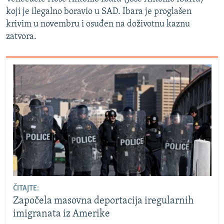
koji je ilegalno boravio u SAD. Ibara je proglašen
krivim u novembru i osuđen na doživotnu kaznu
zatvora.
ČITAJTE:
Započela masovna deportacija iregularnih
imigranata iz Amerike