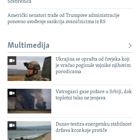
Srebrenica
Američki senatori traže od Trumpove administracije
ponovno uvođenje sankcija zvaničnicima iz RS
Multimedija
Ukrajina se oprašta od čovjeka koji
je vraćao poginule vojnike njihovim
porodicama
Vatrogasci gase požare u Srbiji, dok
toplotni talas ne jenjava
Dunav testira energetsku stabilnost
država kroz koje protiče