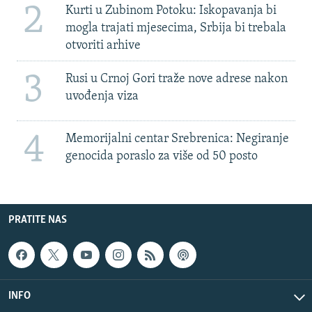
2
Kurti u Zubinom Potoku: Iskopavanja bi
mogla trajati mjesecima, Srbija bi trebala
otvoriti arhive
3
Rusi u Crnoj Gori traže nove adrese nakon
uvođenja viza
4
Memorijalni centar Srebrenica: Negiranje
genocida poraslo za više od 50 posto
PRATITE NAS
INFO