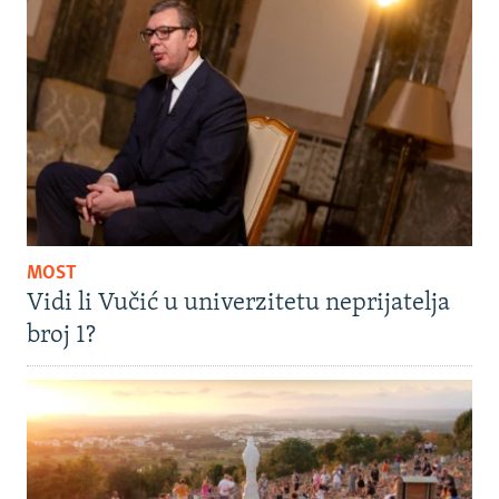
MOST
Vidi li Vučić u univerzitetu neprijatelja
broj 1?