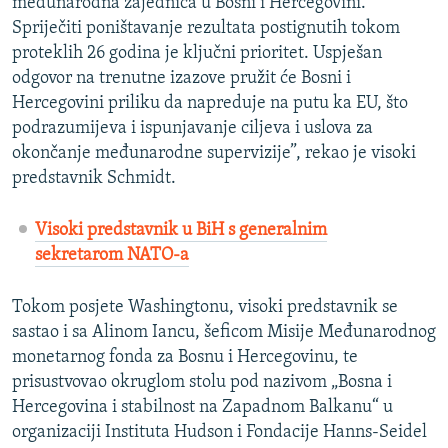
međunarodna zajednica u Bosni i Hercegovini.
Spriječiti poništavanje rezultata postignutih tokom
proteklih 26 godina je ključni prioritet. Uspješan
odgovor na trenutne izazove pružit će Bosni i
Hercegovini priliku da napreduje na putu ka EU, što
podrazumijeva i ispunjavanje ciljeva i uslova za
okončanje međunarodne supervizije”, rekao je visoki
predstavnik Schmidt.
Visoki predstavnik u BiH s generalnim
sekretarom NATO-a
Tokom posjete Washingtonu, visoki predstavnik se
sastao i sa Alinom Iancu, šeficom Misije Međunarodnog
monetarnog fonda za Bosnu i Hercegovinu, te
prisustvovao okruglom stolu pod nazivom „Bosna i
Hercegovina i stabilnost na Zapadnom Balkanu“ u
organizaciji Instituta Hudson i Fondacije Hanns-Seidel