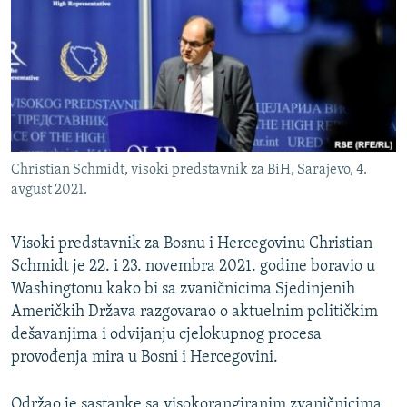
ISPRIČAJ MI
DNEVNO@RSE
SPECIJALI RSE
VIŠE OD NASLOVA
PRATITE NAS
GENOCID U SREBRENICI
Christian Schmidt, visoki predstavnik za BiH, Sarajevo, 4.
POPLAVE I KLIZIŠTA U BIH 2024.
avgust 2021.
TV LIBERTY
Sve RFE/RL stranice
Visoki predstavnik za Bosnu i Hercegovinu Christian
POST SCRIPTUM
Schmidt je 22. i 23. novembra 2021. godine boravio u
MOJA EVROPA
Washingtonu kako bi sa zvaničnicima Sjedinjenih
Američkih Država razgovarao o aktuelnim političkim
TRI DECENIJE OD RATA U BIH
dešavanjima i odvijanju cjelokupnog procesa
SVE KARTE DEJTONA
provođenja mira u Bosni i Hercegovini.
NASTANAK I RASPAD JUGOSLAVIJE
Održao je sastanke sa visokorangiranim zvaničnicima