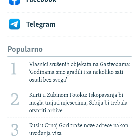
Telegram
Popularno
1
Vlasnici srušenih objekata na Gazivodama:
'Godinama smo gradili i za nekoliko sati
ostali bez svega'
2
Kurti u Zubinom Potoku: Iskopavanja bi
mogla trajati mjesecima, Srbija bi trebala
otvoriti arhive
3
Rusi u Crnoj Gori traže nove adrese nakon
uvođenja viza