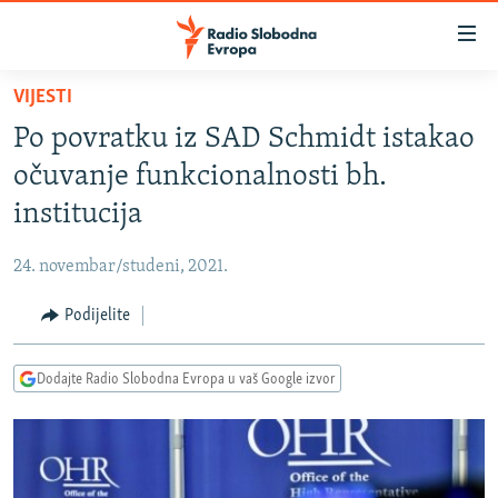
Dostupni
linkovi
Pređite
VIJESTI
na
VIJESTI
Po povratku iz SAD Schmidt istakao
glavni
BOSNA I HERCEGOVINA
sadržaj
očuvanje funkcionalnosti bh.
SRBIJA
Pređite
institucija
na
KOSOVO
glavnu
24. novembar/studeni, 2021.
CRNA GORA
navigaciju
Pređite
Podijelite
VIZUELNO
na
PODCASTI
VIDEO
pretragu
Dodajte Radio Slobodna Evropa u vaš Google izvor
RAT U UKRAJINI
FOTOGALERIJE
KINA NA BALKANU
INFOGRAFIKE
RSE PRIČE IZ SVIJETA