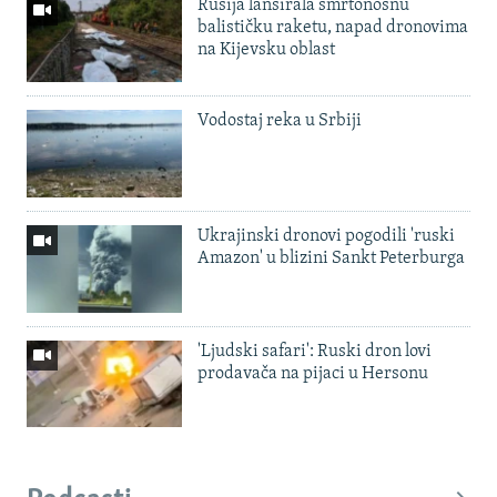
Rusija lansirala smrtonosnu
balističku raketu, napad dronovima
na Kijevsku oblast
Vodostaj reka u Srbiji
Ukrajinski dronovi pogodili 'ruski
Amazon' u blizini Sankt Peterburga
'Ljudski safari': Ruski dron lovi
prodavača na pijaci u Hersonu