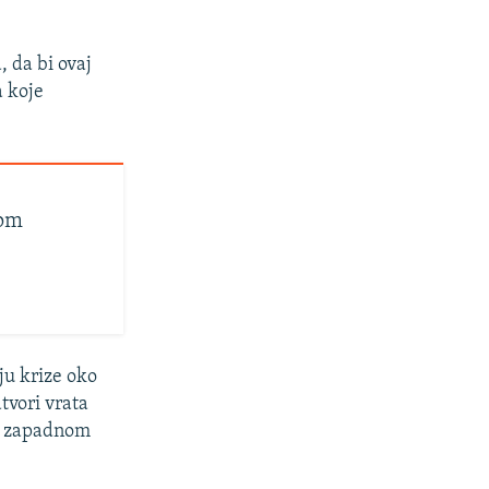
 da bi ovaj
a koje
nom
ju krize oko
tvori vrata
ži zapadnom