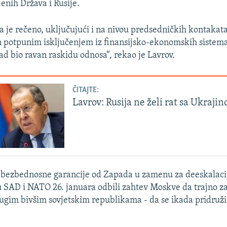
enih Država i Rusije.
je rečeno, uključujući i na nivou predsedničkih kontakata,
en potpunim isključenjem iz finansijsko-ekonomskih sistem
ad bio ravan raskidu odnosa“, rekao je Lavrov.
ČITAJTE:
Lavrov: Rusija ne želi rat sa Ukraji
 bezbednosne garancije od Zapada u zamenu za deeskalaci
su SAD i NATO 26. januara odbili zahtev Moskve da trajno za
drugim bivšim sovjetskim republikama - da se ikada pridru