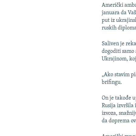
Američki ambas
januara da Vaš
put iz ukrajin
ruskih diploma
Saliven je reka
dogoditi samo 
Ukrajinom, koj
„Ako stavim piš
brifingu.
On je takođe u
Rusija izvršila
izvoza, snažni
da doprema ov