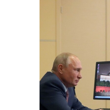
ISPRIČAJ MI
DNEVNO@RSE
SPECIJALI RSE
VIŠE OD NASLOVA
GENOCID U SREBRENICI
POPLAVE I KLIZIŠTA U BIH 2024.
TV LIBERTY
POST SCRIPTUM
MOJA EVROPA
TRI DECENIJE OD RATA U BIH
SVE KARTE DEJTONA
NASTANAK I RASPAD JUGOSLAVIJE