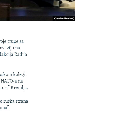
oje trupe sa
invaziju na
dakcija Radija
uskom kolegi
i NATO-a na
tost” Kremlja.
́e ruska strana
jama”.