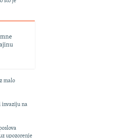
 što je
romne
rajinu
uz malo
 invaziju na
poslova
 uz upozorenje