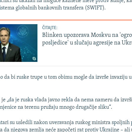
čnici su ukazali na moguće kaznene mere protiv Rusije, kao
 sistema globalnih bankovnih transfera (SWIFT).
ČITAJTE:
Blinken upozorava Moskvu na 'og
posljedice' u slučaju agresije na Uk
ao da bi ruske trupe u tom obimu mogle da izvrše invaziju 
 je „da je ruska vlada javno rekla da nema nameru da izvrši
činjenice na terenu pružaju mnogo drugačije sliku“.
ari su usledili nakon uveravanja ruskog ministra spoljnih 
a da njegova zemlja neće započeti rat protiv Ukrajine – ali