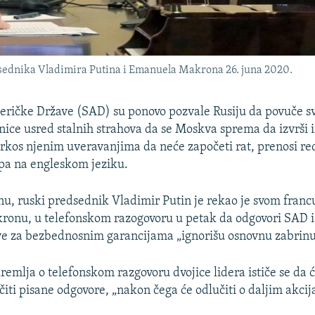
sednika Vladimira Putina i Emanuela Makrona 26. juna 2020.
ričke Države (SAD) su ponovo pozvale Rusiju da povuče sv
nice usred stalnih strahova da se Moskva sprema da izvrši 
rkos njenim uveravanjima da neće započeti rat, prenosi re
pa na engleskom jeziku.
, ruski predsednik Vladimir Putin je rekao je svom franc
onu, u telefonskom razogovoru u petak da odgovori SAD 
e za bezbednosnim garancijama „ignorišu osnovnu zabrinu
emlja o telefonskom razgovoru dvojice lidera ističe se da c
čiti pisane odgovore, „nakon čega će odlučiti o daljim akci