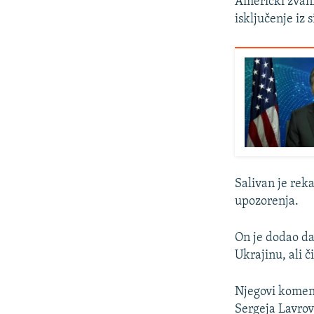
Američki zvani
isključenje iz
Salivan je rek
upozorenja.
On je dodao da
Ukrajinu, ali 
Njegovi koment
Sergeja Lavrov