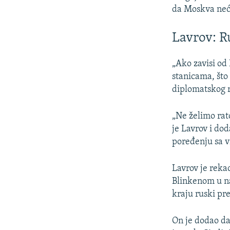
da Moskva neće
Lavrov: Ru
„Ako zavisi od 
stanicama, što
diplomatskog r
„Ne želimo rato
je Lavrov i do
poređenju sa 
Lavrov je reka
Blinkenom u na
kraju ruski pr
On je dodao da