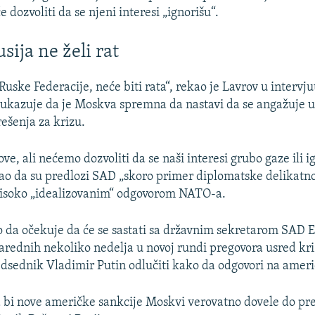
 dozvoliti da se njeni interesi „ignorišu“.
sija ne želi rat
Ruske Federacije, neće biti rata“, rekao je Lavrov u intervj
 ukazuje da je Moskva spremna da nastavi da se angažuje 
ešenja za krizu.
ve, ali nećemo dozvoliti da se naši interesi grubo gaze ili i
dao da su predlozi SAD „skoro primer diplomatske delikatnos
visoko „idealizovanim“ odgovorom NATO-a.
o da očekuje da će se sastati sa državnim sekretarom SAD 
rednih nekoliko nedelja u novoj rundi pregovora usred kriz
edsednik Vladimir Putin odlučiti kako da odgovori na amer
 bi nove američke sankcije Moskvi verovatno dovele do pr