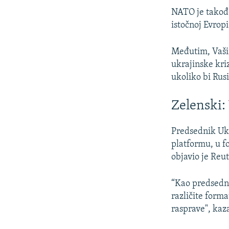
NATO je takođe
istočnoj Evrop
Međutim, Vašin
ukrajinske kri
ukoliko bi Rusi
Zelenski:
Predsednik Ukr
platformu, u f
objavio je Reut
“Kao predsedni
različite forma
rasprave", kaz