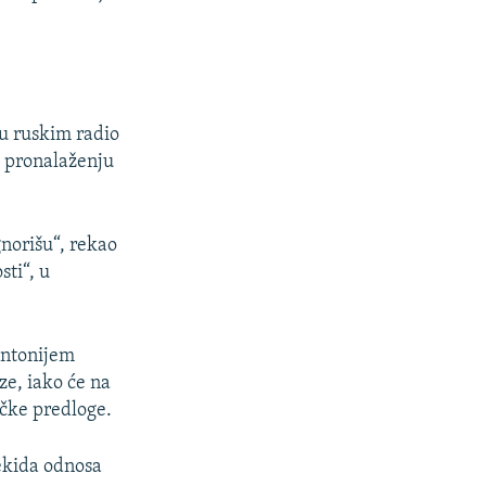
uu ruskim radio
u pronalaženju
gnorišu“, rekao
ti“, u
Entonijem
e, iako će na
ičke predloge.
ekida odnosa