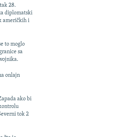
tak 28.
za diplomatski
k američkih i
se to moglo
granice sa
vojnika.
na onlajn
Zapada ako bi
 kontrolu
everni tok 2