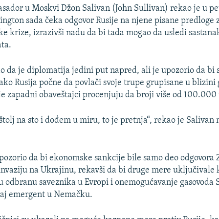
ador u Moskvi Džon Salivan (John Sullivan) rekao je u pe
ington sada čeka odgovor Rusije na njene pisane predloge 
ske krize, izrazivši nadu da bi tada mogao da usledi sastana
ta.
o da je diplomatija jedini put napred, ali je upozorio da bi 
ako Rusija počne da povlači svoje trupe grupisane u blizini 
e zapadni obaveštajci procenjuju da broji više od 100.000 
tolj na sto i dođem u miru, to je pretnja“, rekao je Salivan 
pozorio da bi ekonomske sankcije bile samo deo odgovora 
 invaziju na Ukrajinu, rekavši da bi druge mere uključivale
ju odbranu saveznika u Evropi i onemogućavanje gasovoda S
aj emergent u Nemačku.