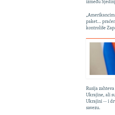
između Sjedinj
„Amerikancima 
paket... prać
kontroliše Zap
Rusija zahteva
Ukrajine, ali 
Ukrajini -- i 
savezu.