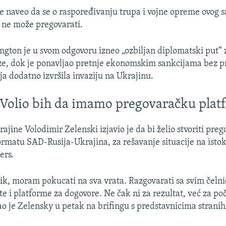
 naveo da se o raspoređivanju trupa i vojne opreme ovog s
i ne može pregovarati.
gton je u svom odgovoru izneo „ozbiljan diplomatski put“ 
ze, dok je ponavljao pretnje ekonomskim sankcijama bez 
ja dodatno izvršila invaziju na Ukrajinu.
 Volio bih da imamo pregovaračku pla
ajine Volodimir Zelenski izjavio je da bi želio stvoriti pre
ormatu SAD-Rusija-Ukrajina, za rešavanje situacije na isto
ers.
k, moram pokucati na sva vrata. Razgovarati sa svim čelni
te i platforme za dogovore. Ne čak ni za rezultat, već za po
ao je Zelensky u petak na brifingu s predstavnicima stranih