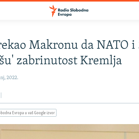
 rekao Makronu da NATO i
išu' zabrinutost Kremlja
nj, 2022.
obodna Evropa u vaš Google izvor