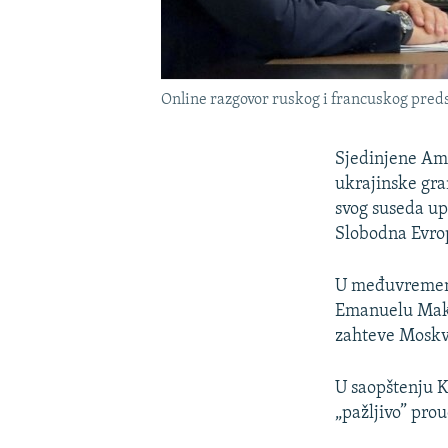
Online razgovor ruskog i francuskog pred
Sjedinjene Ame
ukrajinske gra
svog suseda up
Slobodna Evro
U međuvremenu
Emanuelu Makr
zahteve Moskv
U saopštenju Kr
„pažljivo” prou