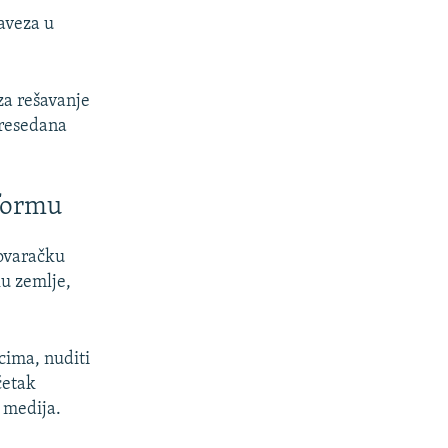
aveza u
za rešavanje
presedana
tformu
govaračku
ku zemlje,
cima, nuditi
četak
 medija.