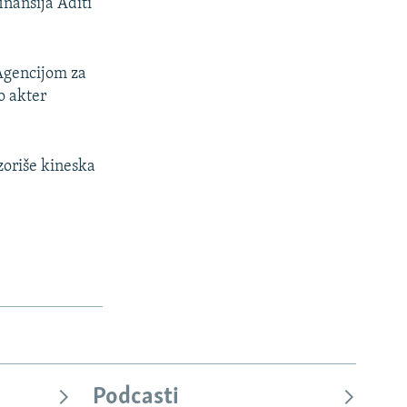
inansija Aditi
 Agencijom za
o akter
zoriše kineska
Podcasti