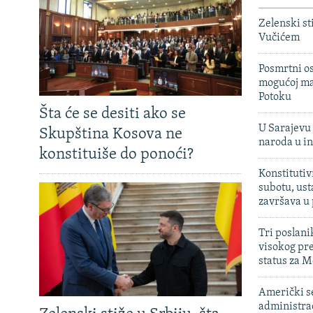
Zelenski st
Vučićem
Posmrtni os
mogućoj ma
Potoku
Šta će se desiti ako se
U Sarajevu 
Skupština Kosova ne
naroda u in
konstituiše do ponoći?
Konstitutiv
subotu, ust
završava u
Tri poslani
visokog pr
status za M
Američki s
administra