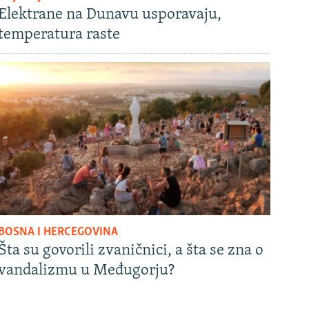
Elektrane na Dunavu usporavaju,
temperatura raste
BOSNA I HERCEGOVINA
Šta su govorili zvaničnici, a šta se zna o
vandalizmu u Međugorju?