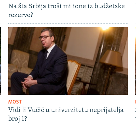
Na šta Srbija troši milione iz budžetske
rezerve?
MOST
Vidi li Vučić u univerzitetu neprijatelja
?
broj 1?