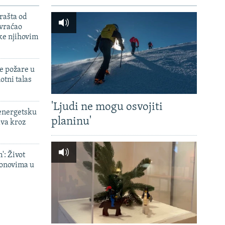
rašta od
 vraćao
ke njihovim
e požare u
otni talas
'Ljudi ne mogu osvojiti
 energetsku
planinu'
ava kroz
': Život
onovima u