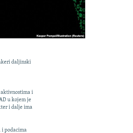
keri daljinski
 aktivnostima i
SAD u kojem je
ter i dalje ima
a i podacima