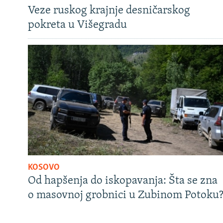
Veze ruskog krajnje desničarskog
pokreta u Višegradu
KOSOVO
Od hapšenja do iskopavanja: Šta se zna
o masovnoj grobnici u Zubinom Potoku