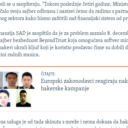
odi se u saopštenju. "Tokom poslednje četiri godine, Minista
ačalo svoju sajber odbranu i nastavi ćemo da radimo s partn
nog sektora kako bismo zaštitili naš finansijski sistem od pr
inansija SAD je saopštilo da je za problem saznalo 8. decem
ajber bezbednost BeyondTrust koja omogućava softver min
akeri ukrali ključ koji je koristio prodavac čime su dobili d
ini radnih stanica.
ČITAJTE:
Europski zakonodavci reagiraju na
hakerske kampanje
 usluga je od tada skinuta s mreže i nema dokaza da hake