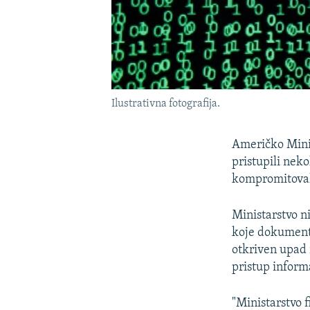
Ilustrativna fotografija.
Američko Minis
pristupili neko
kompromitovali
Ministarstvo n
koje dokumente
otkriven upad 
pristup inform
"Ministarstvo 