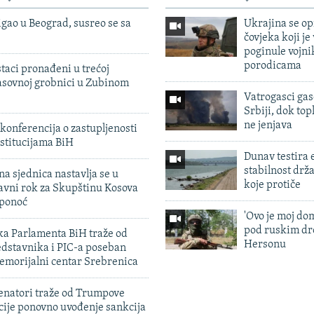
igao u Beograd, susreo se sa
Ukrajina se op
čovjeka koji je
poginule vojni
porodicama
taci pronađeni u trećoj
sovnoj grobnici u Zubinom
Vatrogasci gas
Srbiji, dok topl
ne jenjava
konferencija o zastupljenosti
stitucijama BiH
Dunav testira
stabilnost drž
na sjednica nastavlja se u
koje protiče
avni rok za Skupštinu Kosova
 ponoć
'Ovo je moj dom
pod ruskim dr
ka Parlamenta BiH traže od
Hersonu
edstavnika i PIC-a poseban
emorijalni centar Srebrenica
enatori traže od Trumpove
cije ponovno uvođenje sankcija