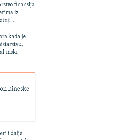
rstvo finansija
erima iz
etnji".
bra kada je
istarstvu,
aljinski
kon kineske
ri i dalje