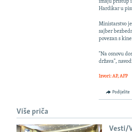
imaju pristup 
Hardikar u pi
Ministarstvo j
sajber bezbedn
povezan s kin
"Na osnovu dos
država", navod
Izvori: AP, AFP
Podijelite
Više priča
Vesti/V