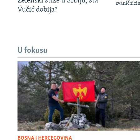
Zelenski stiže u Srbiju, šta
zvaničnici
Vučić dobija?
U fokusu
BOSNA I HERCEGOVINA