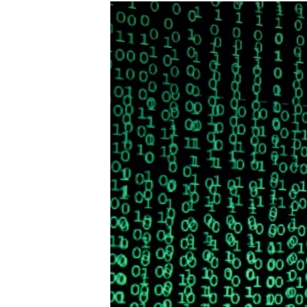
ISPRIČAJ MI
DNEVNO@RSE
SPECIJALI RSE
VIŠE OD NASLOVA
GENOCID U SREBRENICI
POPLAVE I KLIZIŠTA U BIH 2024.
TV LIBERTY
POST SCRIPTUM
MOJA EVROPA
TRI DECENIJE OD RATA U BIH
SVE KARTE DEJTONA
NASTANAK I RASPAD JUGOSLAVIJE