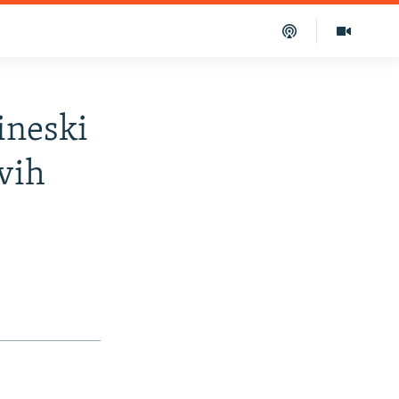
ineski
ovih