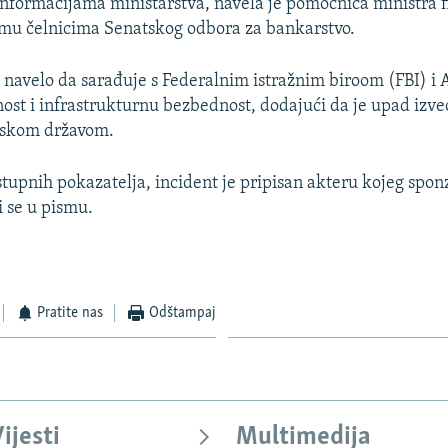
informacijama ministarstva, navela je pomoćnica ministra f
smu čelnicima Senatskog odbora za bankarstvo.
e navelo da sarađuje s Federalnim istražnim biroom (FBI) i
ost i infrastrukturnu bezbednost, dodajući da je upad izve
eskom državom.
tupnih pokazatelja, incident je pripisan akteru kojeg spon
i se u pismu.
Pratite nas
Odštampaj
ijesti
Multimedija