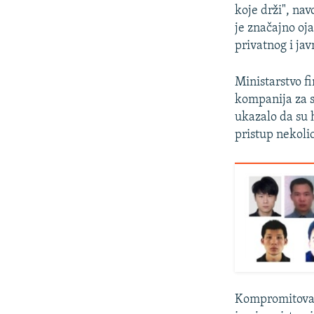
koje drži", nav
je značajno oj
privatnog i jav
Ministarstvo f
kompanija za s
ukazalo da su h
pristup nekolic
Kompromitovana