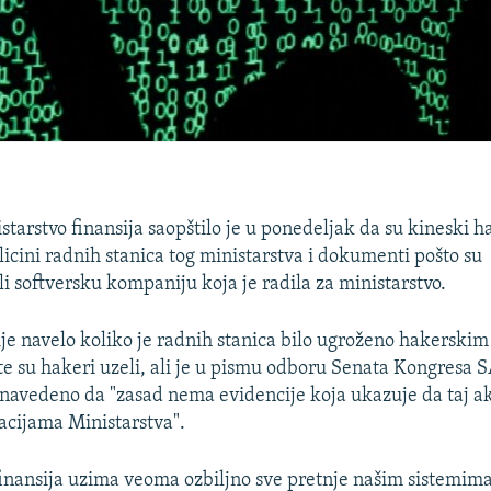
tarstvo finansija saopštilo je u ponedeljak da su kineski ha
licini radnih stanica tog ministarstva i dokumenti pošto su
 softversku kompaniju koja je radila za ministarstvo.
ije navelo koliko je radnih stanica bilo ugroženo hakerskim
 su hakeri uzeli, ali je u pismu odboru Senata Kongresa 
navedeno da "zasad nema evidencije koja ukazuje da taj ak
acijama Ministarstva".
finansija uzima veoma ozbiljno sve pretnje našim sistemim