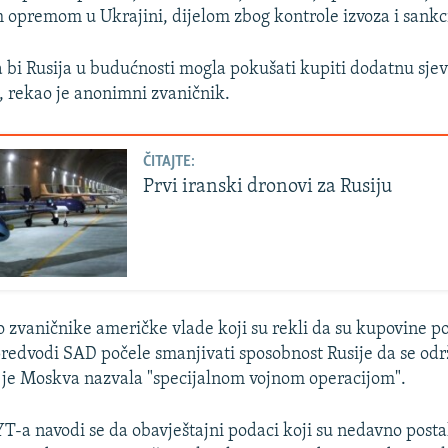
opremom u Ukrajini, dijelom zbog kontrole izvoza i sankci
bi Rusija u budućnosti mogla pokušati kupiti dodatnu sje
 rekao je anonimni zvaničnik.
ČITAJTE:
Prvi iranski dronovi za Rusiju
ao zvaničnike američke vlade koji su rekli da su kupovine p
predvodi SAD počele smanjivati sposobnost Rusije da se održ
 je Moskva nazvala "specijalnom vojnom operacijom".
T-a navodi se da obavještajni podaci koji su nedavno postal