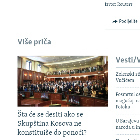
Izvor: Reuters
Podijelite
Više priča
Vesti/V
Zelenski st
Vučićem
Posmrtni os
mogućoj ma
Potoku
Šta će se desiti ako se
U Sarajevu 
Skupština Kosova ne
naroda u in
konstituiše do ponoći?