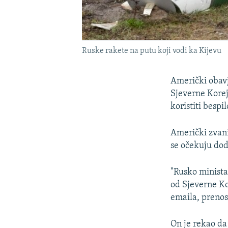
Ruske rakete na putu koji vodi ka Kijevu
Američki obavj
Sjeverne Korej
koristiti bespi
Američki zvani
se očekuju do
"Rusko minista
od Sjeverne Ko
emaila, prenos
On je rekao da