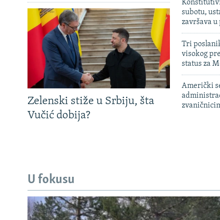
Konstitutiv
subotu, ust
završava u
Tri poslani
visokog pr
status za M
Američki s
administra
Zelenski stiže u Srbiju, šta
zvaničnici
Vučić dobija?
U fokusu