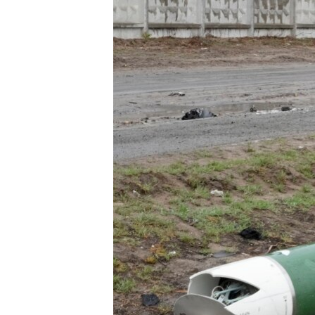
ISPRIČAJ MI
DNEVNO@RSE
SPECIJALI RSE
VIŠE OD NASLOVA
GENOCID U SREBRENICI
POPLAVE I KLIZIŠTA U BIH 2024.
TV LIBERTY
POST SCRIPTUM
MOJA EVROPA
TRI DECENIJE OD RATA U BIH
SVE KARTE DEJTONA
NASTANAK I RASPAD JUGOSLAVIJE