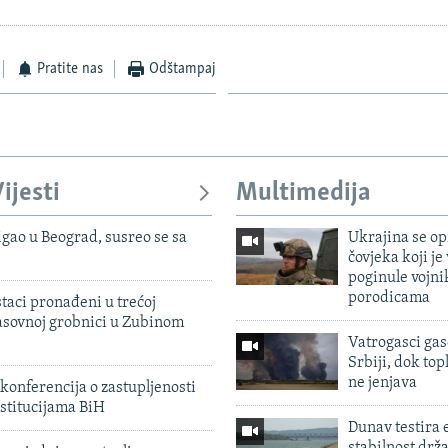
Pratite nas
Odštampaj
ijesti
Multimedija
igao u Beograd, susreo se sa
Ukrajina se op
čovjeka koji je
poginule vojni
porodicama
taci pronađeni u trećoj
sovnoj grobnici u Zubinom
Vatrogasci gas
Srbiji, dok topl
ne jenjava
konferencija o zastupljenosti
stitucijama BiH
Dunav testira
stabilnost drž