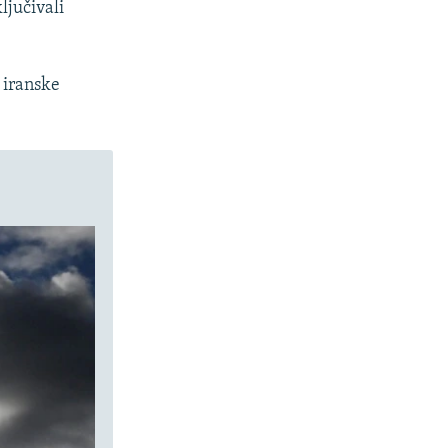
ljučivali
 iranske