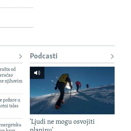
Podcasti
rašta od
 vraćao
ke njihovim
e požare u
otni talas
'Ljudi ne mogu osvojiti
 energetsku
planinu'
ava kroz