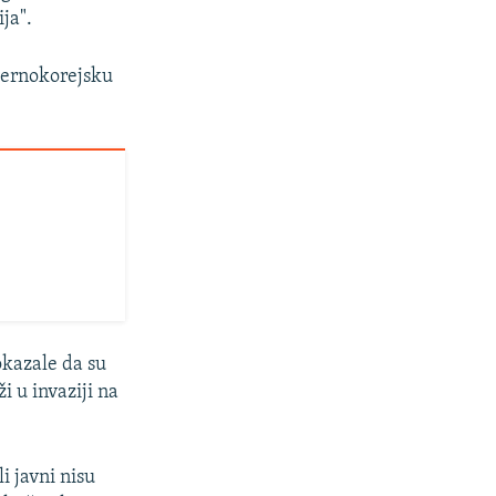
ja".
vernokorejsku
okazale da su
i u invaziji na
i javni nisu