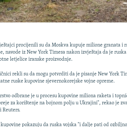
eštajci procijenili su da Moskva kupuje milione granata i 
e, navode iz New York Timesa nakon izvještaja da je ruska
lotne letjelice iranske proizvodnje.
čnici rekli su da mogu potvrditi da je pisanje New York Ti
datne ruske kupovine sjevernokorejske vojne opreme.
rstvo odbrane je u procesu kupovine miliona raketa i topni
reje za korištenje na bojnom polju u Ukrajini", rekao je z
i Reuters.
 kupovine pokazuju da ruska vojska "i dalje pati od ozbiljn