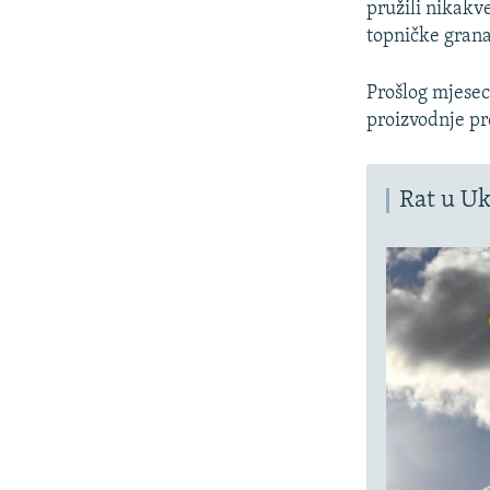
pružili nikakv
topničke grana
Prošlog mjesec
proizvodnje pr
Rat u Uk