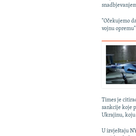
snadbjevanjem 
"Očekujemo da 
vojnu opremu",
Times je citir
sankcije koje 
Ukrajinu, koju
U izvještaju NY