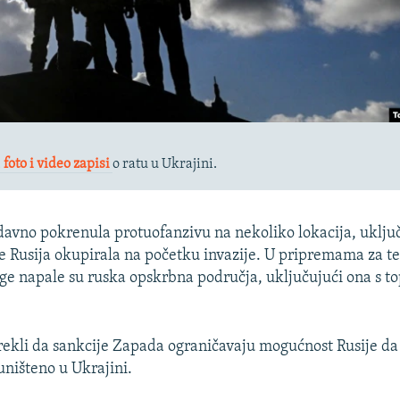
,
foto i video zapisi
o ratu u Ukrajini.
davno pokrenula protuofanzivu na nekoliko lokacija, uključ
je Rusija okupirala na početku invazije. U pripremama za t
ge napale su ruska opskrbna područja, uključujući ona s to
rekli da sankcije Zapada ograničavaju mogućnost Rusije da
 uništeno u Ukrajini.