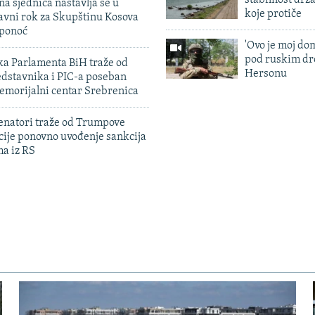
na sjednica nastavlja se u
koje protiče
avni rok za Skupštinu Kosova
 ponoć
'Ovo je moj dom
pod ruskim dr
ka Parlamenta BiH traže od
Hersonu
edstavnika i PIC-a poseban
emorijalni centar Srebrenica
enatori traže od Trumpove
cije ponovno uvođenje sankcija
ma iz RS