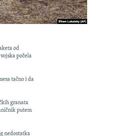
raketa od
 vojska počela
mesa tačno i da
čkih granata
vaničnik putem
og nedostatka