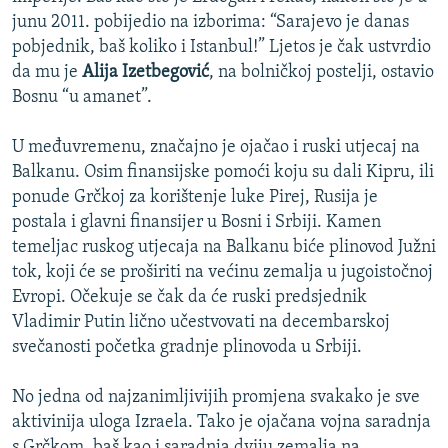
junu 2011. pobijedio na izborima: “Sarajevo je danas
pobjednik, baš koliko i Istanbul!” Ljetos je čak ustvrdio
da mu je
Alija Izetbegović
, na bolničkoj postelji, ostavio
Bosnu “u amanet”.
U međuvremenu, značajno je ojačao i ruski utjecaj na
Balkanu. Osim finansijske pomoći koju su dali Kipru, ili
ponude Grčkoj za korištenje luke Pirej, Rusija je
postala i glavni finansijer u Bosni i Srbiji. Kamen
temeljac ruskog utjecaja na Balkanu biće plinovod Južni
tok, koji će se proširiti na većinu zemalja u jugoistočnoj
Evropi. Očekuje se čak da će ruski predsjednik
Vladimir Putin lično učestvovati na decembarskoj
svečanosti početka gradnje plinovoda u Srbiji.
No jedna od najzanimljivijih promjena svakako je sve
aktivinija uloga Izraela. Tako je ojačana vojna saradnja
s Grčkom, baš kao i saradnja dviju zemalja na