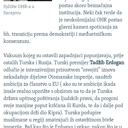
postao skoro beznačajna
Sjdište OHR-a u
institucija. Neki čak tvrde da
Sarajevu
je neokolonijalni OHR postao
glavni kamen spoticanja za
bh. tranziciju prema demokratiji i međuetničkom
konsenzusu.
Vakuum kojeg su ostavili zapadnjaci popunjavaju, prije
ostalih Turska i Rusija. Turski premijer
Tadžib Erdogan
odlučio je intenzivnijim prisustvom “osvojiti” iznova
nekadašnje dijelove Otomanske imperije, nauštrb
ambicija za članstvo u EU ( ako su te ambicije ikada
imale realno uporište s obzirom na to da je Turska
država upitnog poštivanja ljudskih prava, da progoni
svoje manjine poput kršćana ili Kurda, te da i dalje pod
okupacijom drži dio Kipra). Turska podupire
muslimane u regiji smatrajući ih ostavštinom bivše
imperije. Baš kao što je Erdogan i rekao, nakon što je u