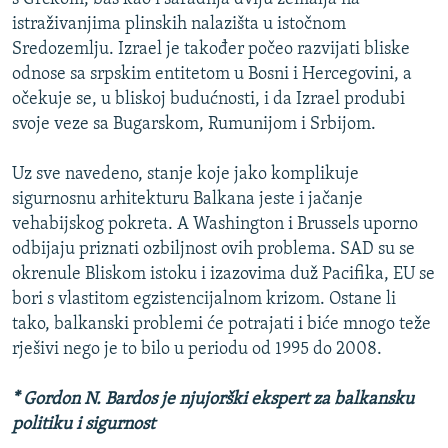
istraživanjima plinskih nalazišta u istočnom
Sredozemlju. Izrael je također počeo razvijati bliske
odnose sa srpskim entitetom u Bosni i Hercegovini, a
očekuje se, u bliskoj budućnosti, i da Izrael produbi
svoje veze sa Bugarskom, Rumunijom i Srbijom.
Uz sve navedeno, stanje koje jako komplikuje
sigurnosnu arhitekturu Balkana jeste i jačanje
vehabijskog pokreta. A Washington i Brussels uporno
odbijaju priznati ozbiljnost ovih problema. SAD su se
okrenule Bliskom istoku i izazovima duž Pacifika, EU se
bori s vlastitom egzistencijalnom krizom. Ostane li
tako, balkanski problemi će potrajati i biće mnogo teže
rješivi nego je to bilo u periodu od 1995 do 2008.
* Gordon N. Bardos je njujorški ekspert za balkansku
politiku i sigurnost