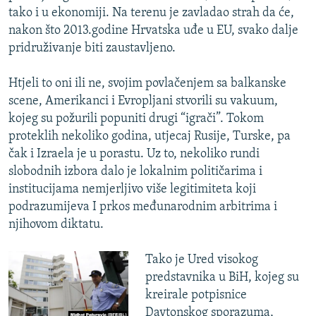
tako i u ekonomiji. Na terenu je zavladao strah da će,
nakon što 2013.godine Hrvatska uđe u EU, svako dalje
pridruživanje biti zaustavljeno.
Htjeli to oni ili ne, svojim povlačenjem sa balkanske
scene, Amerikanci i Evropljani stvorili su vakuum,
kojeg su požurili popuniti drugi “igrači”. Tokom
proteklih nekoliko godina, utjecaj Rusije, Turske, pa
čak i Izraela je u porastu. Uz to, nekoliko rundi
slobodnih izbora dalo je lokalnim političarima i
institucijama nemjerljivo više legitimiteta koji
podrazumijeva I prkos međunarodnim arbitrima i
njihovom diktatu.
Tako je Ured visokog
predstavnika u BiH, kojeg su
kreirale potpisnice
Daytonskog sporazuma,