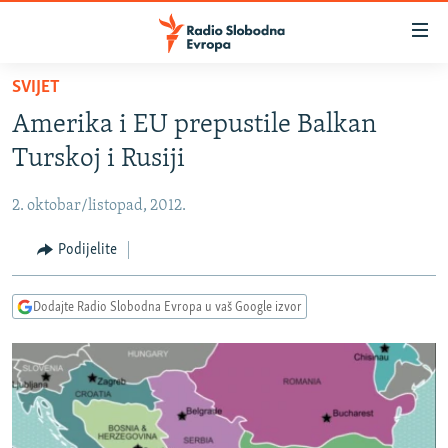
Dostupni
linkovi
Pređite
SVIJET
na
VIJESTI
Amerika i EU prepustile Balkan
glavni
BOSNA I HERCEGOVINA
sadržaj
Turskoj i Rusiji
SRBIJA
Pređite
na
2. oktobar/listopad, 2012.
KOSOVO
glavnu
CRNA GORA
Podijelite
navigaciju
Pređite
VIZUELNO
na
Dodajte Radio Slobodna Evropa u vaš Google izvor
PODCASTI
VIDEO
pretragu
RAT U UKRAJINI
FOTOGALERIJE
KINA NA BALKANU
INFOGRAFIKE
RSE PRIČE IZ SVIJETA