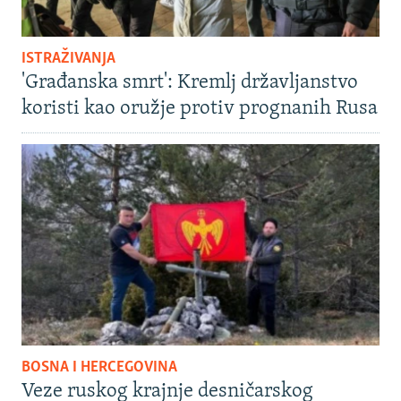
ISTRAŽIVANJA
'Građanska smrt': Kremlj državljanstvo
koristi kao oružje protiv prognanih Rusa
BOSNA I HERCEGOVINA
Veze ruskog krajnje desničarskog