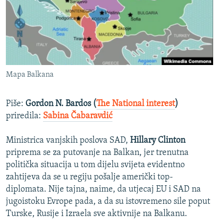
ISPRIČAJ MI
DNEVNO@RSE
SPECIJALI RSE
VIŠE OD NASLOVA
PRATITE NAS
Mapa Balkana
GENOCID U SREBRENICI
POPLAVE I KLIZIŠTA U BIH 2024.
Piše:
Gordon N. Bardos (
The National interest
)
TV LIBERTY
priredila:
Sabina Čabaravdić
Sve RFE/RL stranice
POST SCRIPTUM
Ministrica vanjskih poslova SAD,
Hillary Clinton
MOJA EVROPA
priprema se za putovanje na Balkan, jer trenutna
politička situacija u tom dijelu svijeta evidentno
TRI DECENIJE OD RATA U BIH
zahtijeva da se u regiju pošalje američki top-
SVE KARTE DEJTONA
diplomata. Nije tajna, naime, da utjecaj EU i SAD na
jugoistoku Evrope pada, a da su istovremeno sile poput
NASTANAK I RASPAD JUGOSLAVIJE
Turske, Rusije i Izraela sve aktivnije na Balkanu.