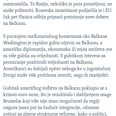
osamostalila. To Rusija, nekoliko je puta ponovljeno, ne
može prihvatiti. Kosovska nezavisnost podijelila je i EU:
čak pet članica odbija priznati postojanje nove države
na Balkanu.
S pucanjem međunarodnog konsenzusa oko Balkana
Washington je rapidno gubio utjecaj na Balkanu, a
američka diplomatija, ekonomska ili vojna sredstva sve
su više gubila na vrijednosti. S gubitkom interesa za
promicanje pozitivnih vrijednosti na Balkanu,
Amerikanci su dobijali epitet nekoga ko u jugoistočnoj
Evropi može više problema stvoriti, nego ih razriješiti.
Gubitak američkog vođstva na Balkanu poklopio se s
krizom euro-zone, što je rezultiralo i slabljenjem snage
Brusselsa koji više nije imao mogućnosti da regiji
osigura jasan put za buduće integracije, odnosno
poticaj za glavne strukturne reforme, kako u politici,