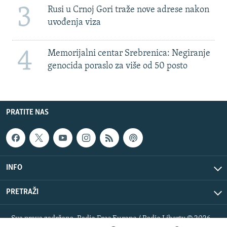
3
Rusi u Crnoj Gori traže nove adrese nakon
uvođenja viza
4
Memorijalni centar Srebrenica: Negiranje
genocida poraslo za više od 50 posto
PRATITE NAS
INFO
PRETRAŽI
Sva prava zadržana. Radio Free Europe / Radio Liberty © 2026