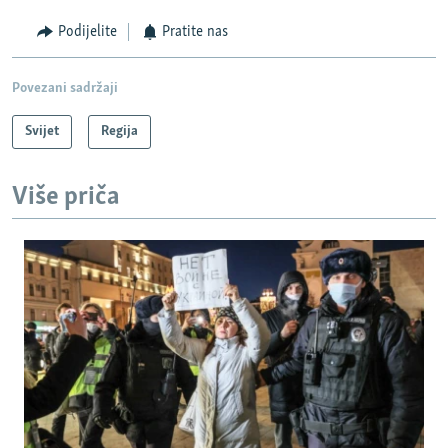
Podijelite
Pratite nas
Povezani sadržaji
Svijet
Regija
Više priča