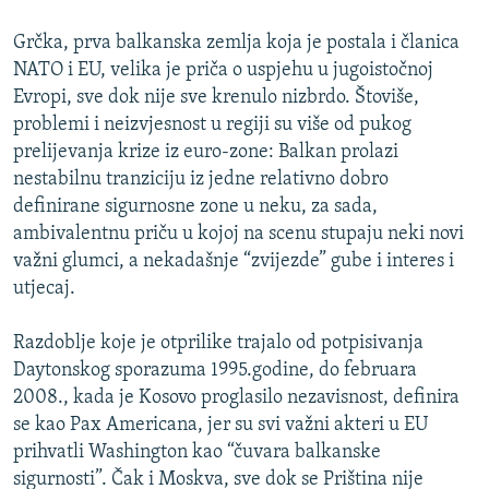
Grčka, prva balkanska zemlja koja je postala i članica
NATO i EU, velika je priča o uspjehu u jugoistočnoj
Evropi, sve dok nije sve krenulo nizbrdo. Štoviše,
problemi i neizvjesnost u regiji su više od pukog
prelijevanja krize iz euro-zone: Balkan prolazi
nestabilnu tranziciju iz jedne relativno dobro
definirane sigurnosne zone u neku, za sada,
ambivalentnu priču u kojoj na scenu stupaju neki novi
važni glumci, a nekadašnje “zvijezde” gube i interes i
utjecaj.
Razdoblje koje je otprilike trajalo od potpisivanja
Daytonskog sporazuma 1995.godine, do februara
2008., kada je Kosovo proglasilo nezavisnost, definira
se kao Pax Americana, jer su svi važni akteri u EU
prihvatli Washington kao “čuvara balkanske
sigurnosti”. Čak i Moskva, sve dok se Priština nije