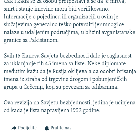
Čak i kada se za osobu pretpostavlja se da je mrtva,
smrt i stanje imovine mora biti verifikovano.
Informacije o pojedincu ili organizaciji u ovim je
slučajevima generalno teško potvrditi jer mnogi se
nalaze u udaljenim područjima, u blizini avganistanske
granice sa Pakistanom.
Svih 15 članova Savjeta bezbednosti dalo je saglasnost
za uklanjanje tih 45 imena sa liste. Neke diplomate
međutim kažu da je Rusija oklijevala da odobri brisanja
imena iz straha od trgovine drogom i pobunjeničkih
grupa u Čečeniji, koji su povezani sa talibanima.
Ova revizija na Savjetu bezbjednosti, jedina je učinjena
od kada je lista napravljena 1999.godine.
Podijelite
Pratite nas