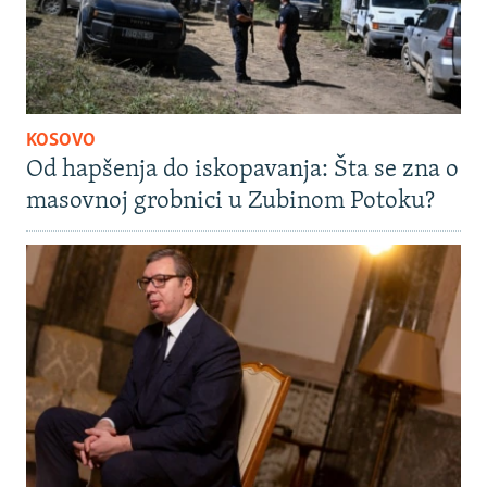
KOSOVO
Od hapšenja do iskopavanja: Šta se zna o
masovnoj grobnici u Zubinom Potoku?