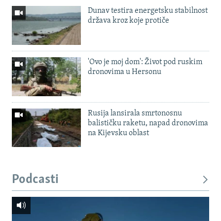
Dunav testira energetsku stabilnost
država kroz koje protiče
'Ovo je moj dom': Život pod ruskim
dronovima u Hersonu
Rusija lansirala smrtonosnu
balističku raketu, napad dronovima
na Kijevsku oblast
Podcasti