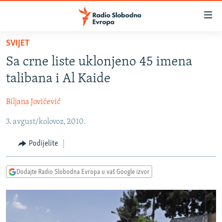
Dostupni
linkovi
Pređite
SVIJET
na
VIJESTI
Sa crne liste uklonjeno 45 imena
glavni
BOSNA I HERCEGOVINA
sadržaj
talibana i Al Kaide
SRBIJA
Pređite
na
Biljana Jovićević
KOSOVO
glavnu
3. avgust/kolovoz, 2010.
CRNA GORA
navigaciju
Pređite
VIZUELNO
Podijelite
na
PODCASTI
VIDEO
pretragu
Dodajte Radio Slobodna Evropa u vaš Google izvor
RAT U UKRAJINI
FOTOGALERIJE
KINA NA BALKANU
INFOGRAFIKE
RSE PRIČE IZ SVIJETA