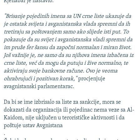
Rjenabar je nastavio:
"Brisanje pojedinih imena sa UN crne liste ukazuje da
je ostatak svijeta i avganistanska vlada spremni da ih
tretiraju sa poštovanjem samo ako slijede isti put. To
pokazuje da su svijet i avganistanska vladi spremni da
im pruže fer šansu da započni normalan i miran život.
Još važnije je, ne samo da su njihova imena izbačena iz
crne liste, već da mogu da putuju i žive normalno, te
aktiviraju svoje bankovne račune. Ovo je veoma
ohrabrujući i pozitivan korak,"
procjenjuje
avagnistanski parlamentarac.
Da bi se ime izbrisalo sa liste za sankcije, mora se
dokazati da organizacija ili pojedinac nema veze sa Al-
Kaidom, nije uključen u terorističke aktivnosti i da
poštuje ustav Avgnistana
.