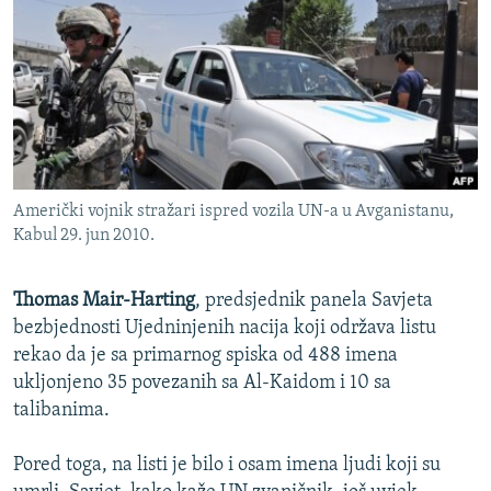
ISPRIČAJ MI
DNEVNO@RSE
SPECIJALI RSE
VIŠE OD NASLOVA
PRATITE NAS
GENOCID U SREBRENICI
Američki vojnik stražari ispred vozila UN-a u Avganistanu,
POPLAVE I KLIZIŠTA U BIH 2024.
Kabul 29. jun 2010.
TV LIBERTY
Sve RFE/RL stranice
POST SCRIPTUM
Thomas Mair-Harting
, predsjednik panela Savjeta
bezbjednosti Ujedninjenih nacija koji održava listu
MOJA EVROPA
rekao da je sa primarnog spiska od 488 imena
TRI DECENIJE OD RATA U BIH
ukljonjeno 35 povezanih sa Al-Kaidom i 10 sa
talibanima.
SVE KARTE DEJTONA
NASTANAK I RASPAD JUGOSLAVIJE
Pored toga, na listi je bilo i osam imena ljudi koji su