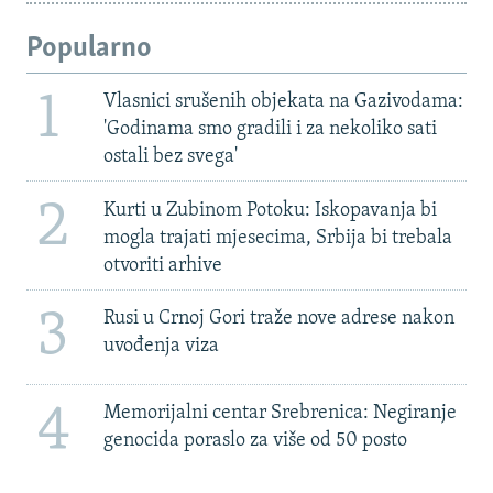
Popularno
1
Vlasnici srušenih objekata na Gazivodama:
'Godinama smo gradili i za nekoliko sati
ostali bez svega'
2
Kurti u Zubinom Potoku: Iskopavanja bi
mogla trajati mjesecima, Srbija bi trebala
otvoriti arhive
3
Rusi u Crnoj Gori traže nove adrese nakon
uvođenja viza
4
Memorijalni centar Srebrenica: Negiranje
genocida poraslo za više od 50 posto