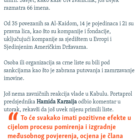
umrli. Savjet, kako kaže UN zvaničnik, još uvjek
razmatra 66 imena.
Od 35 povezanih sa Al-Kaidom, 14 je pojedinaca i 21 su
pravna lica, kao što su kompanije i fondacije,
uključujući kompanije sa sjedištem u Evropi i
Sjedinjenim Američkim Državama.
Osoba ili organizacija sa crne liste su bili pod
sankcijama kao što je zabrana putovanja i zamrzavanje
imovine.
Još nema zavničnih reakcija vlade u Kabulu. Portaprol
predsjednika
Hamida Karzaija
odbio komentar u
utorak, rekavši da još uvek nijesu primili liste.
To će svakako imati pozitivne efekte u
cijelom procesu pomirenja i izgradnje
međusobnog povjerenja, ocjena je člana