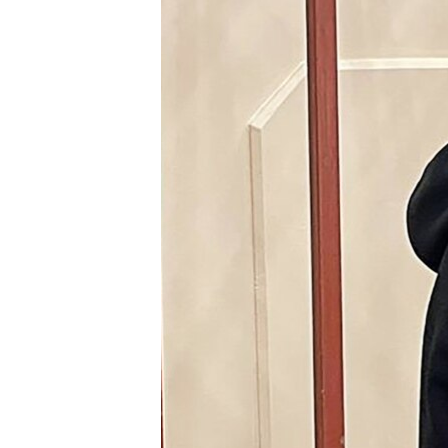
ISPRIČAJ MI
DNEVNO@RSE
SPECIJALI RSE
VIŠE OD NASLOVA
GENOCID U SREBRENICI
POPLAVE I KLIZIŠTA U BIH 2024.
TV LIBERTY
POST SCRIPTUM
MOJA EVROPA
TRI DECENIJE OD RATA U BIH
SVE KARTE DEJTONA
NASTANAK I RASPAD JUGOSLAVIJE