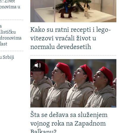
': Život
onovima u
a
Kako su ratni recepti i lego-
lističku
vitezovi vraćali život u
 dronovima
last
normalu devedesetih
u Srbiji
Šta se dešava sa služenjem
vojnog roka na Zapadnom
Balkanu?