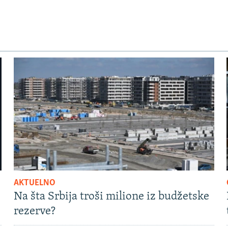
AKTUELNO
Na šta Srbija troši milione iz budžetske
rezerve?