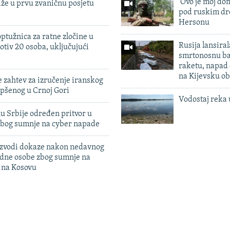
'Ovo je moj dom
iže u prvu zvaničnu posjetu
pod ruskim dr
Hersonu
ptužnica za ratne zločine u
Rusija lansiral
otiv 20 osoba, uključujući
smrtonosnu ba
raketu, napad
na Kijevsku ob
 zahtev za izručenje iranskog
pšenog u Crnoj Gori
Vodostaj reka 
u Srbije određen pritvor u
zbog sumnje na cyber napade
 izvodi dokaze nakon nedavnog
edne osobe zbog sumnje na
n na Kosovu