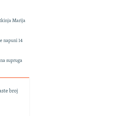
tkinja Marija
ne napuni 14
čna supruga
aste broj