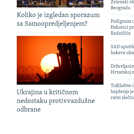
Zelenski st
Beogradu
Koliko je izgledan sporazum
Podignuta o
sa Samoopredjeljenjem?
Đakovici pr
Radoičića
SAD uputile
hakera uha
Državljanin
Hrvatskoj 
Tužilaštvo
Ukrajina u kritičnom
hapšenja j
ratni zloči
nedostaku protivvazdušne
odbrane