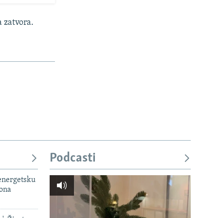
 zatvora.
Podcasti
 energetsku
iona