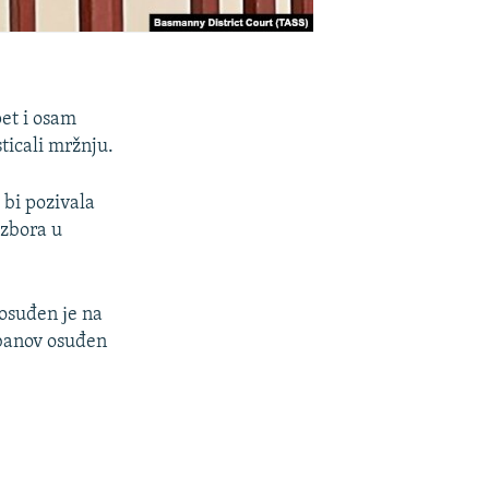
pet i osam
ticali mržnju.
 bi pozivala
izbora u
 osuđen јe na
ebanov osuđen