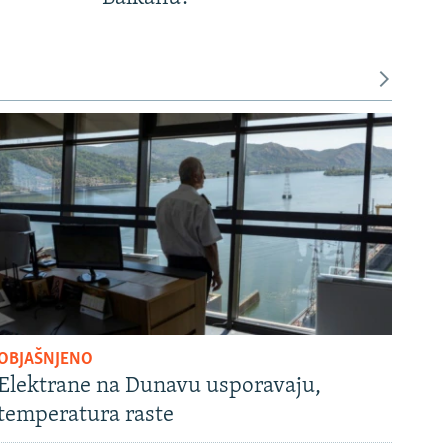
OBJAŠNJENO
Elektrane na Dunavu usporavaju,
temperatura raste