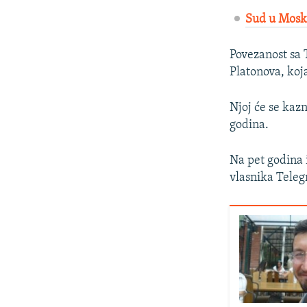
Sud u Moskv
Povezanost sa 
Platonova, koj
Njoj će se kaz
godina.
Na pet godina 
vlasnika Tele