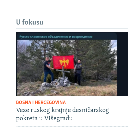
U fokusu
BOSNA I HERCEGOVINA
Veze ruskog krajnje desničarskog
pokreta u Višegradu