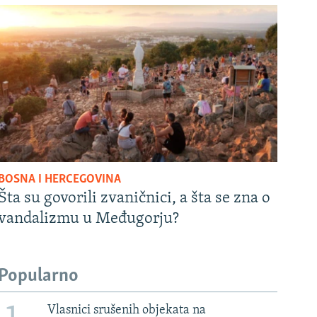
BOSNA I HERCEGOVINA
Šta su govorili zvaničnici, a šta se zna o
vandalizmu u Međugorju?
Popularno
Vlasnici srušenih objekata na