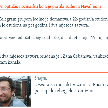
i optužio novinarku koja je pratila suđenja Navaljnom
Telegram grupom jedino je demantvala 22-godišnja studen
a je osuđena na pet godina i dva mjeseca zatvora.
na zatvora odložiti zbog trudnoće, dok dijete koje iščekuje 
i dva mjeseca zatvora osuđena je i Žana Čebanova, vanbra
gram kanala.
ČITAJTE:
'Osveta za moj aktivizam': U Rusiji r
postupaka zbog ekstremizma