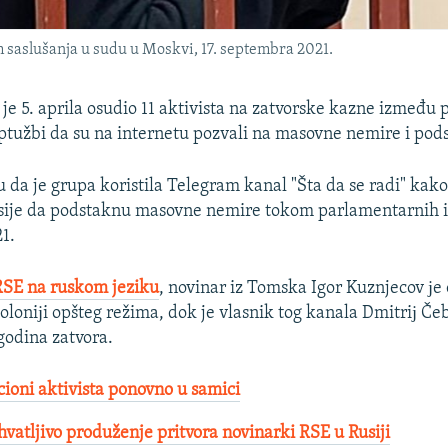
 saslušanja u sudu u Moskvi, 17. septembra 2021.
je 5. aprila osudio 11 aktivista na zatvorske kazne između 
ptužbi da su na internetu pozvali na masovne nemire i pods
žu da je grupa koristila Telegram kanal "Šta da se radi" kako
usije da podstaknu masovne nemire tokom parlamentarnih 
1.
RSE na ruskom jeziku
, novinar iz Tomska Igor Kuznjecov јe
koloniјi opšteg režima, dok je vlasnik tog kanala Dmitriј Č
godina zatvora.
cioni aktivista ponovno u samici
vatljivo produženje pritvora novinarki RSE u Rusiji