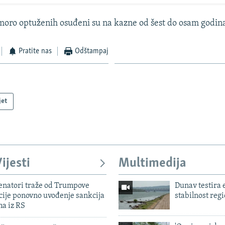
moro optuženih osuđeni su na kazne od šest do osam godina
Pratite nas
Odštampaj
jet
ijesti
Multimedija
enatori traže od Trumpove
Dunav testira
cije ponovno uvođenje sankcija
stabilnost reg
ma iz RS