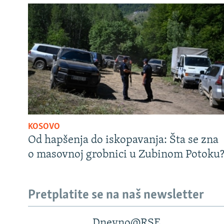
KOSOVO
Od hapšenja do iskopavanja: Šta se zna
o masovnoj grobnici u Zubinom Potoku
Pretplatite se na naš newsletter
Dnevno@RSE