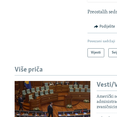
Preostalih sed
Podijelite
Povezani sadržaji
Vijesti
Svi
Više priča
Vesti/V
Američki s
administra
zvaničnici