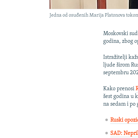
Jedna od osuđenih Marija Platonova tokom
Moskovski sud 
godina, zbog o
Istražitelji ka
ljude širom R
septembru 202
Kako prenosi
šest godina u 
na sedam i po 
Ruski opozi
SAD: Neprih