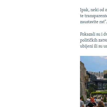
Ipak, neki od o
te transparent
zaustavite rat"
Pokazali su i d
političkih zatv
ubijeni ili su 