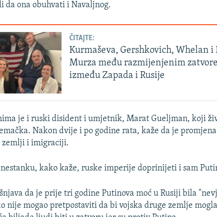
li da ona obuhvati i Navaljnog.
ČITAJTE:
Kurmaševa, Gershkovich, Whelan i 
Murza među razmijenjenim zatvor
između Zapada i Rusije
ma je i ruski disident i umjetnik, Marat Gueljman, koji živi
emačka. Nakon dvije i po godine rata, kaže da je promjena 
zemlji i imigraciji.
 nestanku, kako kaže, ruske imperije doprinijeti i sam Puti
njava da je prije tri godine Putinova moć u Rusiji bila "nev
ko nije mogao pretpostaviti da bi vojska druge zemlje mogla