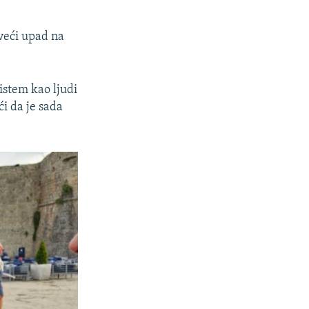
jveći upad na
istem kao ljudi
ći da je sada