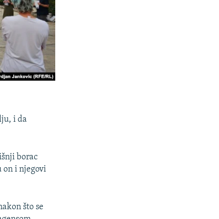
ju, i da
išnji borac
 on i njegovi
nakon što se