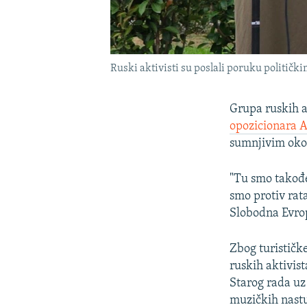
Ruski aktivisti su poslali poruku političk
Grupa ruskih a
opozicionara A
sumnjivim okol
"Tu smo takođ
smo protiv rat
Slobodna Evro
Zbog turističke
ruskih aktivis
Starog rada uz
muzičkih nastu