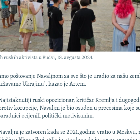
ih ruskih aktivista u Budvi, 18. avgusta 2024.
mo poštovanje Navaljnom za sve što je uradio za našu zeml
ržavamo Ukrajinu", kazao je Artem.
Najistaknutiji ruski opozicionar, kritičar Kremlja i dugogod
protiv korupcije, Navaljni je bio osuđen u procesima koje su
saradnici ocijenili politički motivisanim.
Navaljni je zatvoren kada se 2021.godine vratio u Moskvu, 