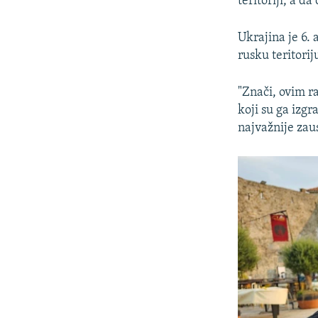
teritoriji, a da
Ukrajina je 6.
rusku teritorij
"Znači, ovim r
koji su ga izgr
najvažnije zaust