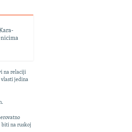
Kara-
enicima
 na relaciji
vlasti jedina
n.
jerovatno
 biti na ruskoj