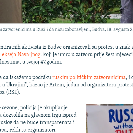
im zatvorenicima u Rusiji da nisu zaboravljeni, Budva, 18. avgusta 
ntiratnih aktivista iz Budve organizovali su protest u znak 
lekseja Navaljnog
, koji je umro u zatvoru prije šest mjesec
nostima, u svojoj 47.godini.
e da iskažemo podršku
ruskim političkim zatvorenicima
, i
a u Ukrajini", kazao je Artem, jedan od organizatora protes
pa (RSE).
 sezone, policija je okupljanje
ta dozvolila na glavnom trgu ispred
 uslov da ne bude transparenata i
pa, rekli su organizatori.