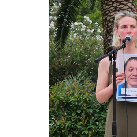
ISPRIČAJ MI
DNEVNO@RSE
SPECIJALI RSE
VIŠE OD NASLOVA
GENOCID U SREBRENICI
POPLAVE I KLIZIŠTA U BIH 2024.
TV LIBERTY
POST SCRIPTUM
MOJA EVROPA
TRI DECENIJE OD RATA U BIH
SVE KARTE DEJTONA
NASTANAK I RASPAD JUGOSLAVIJE