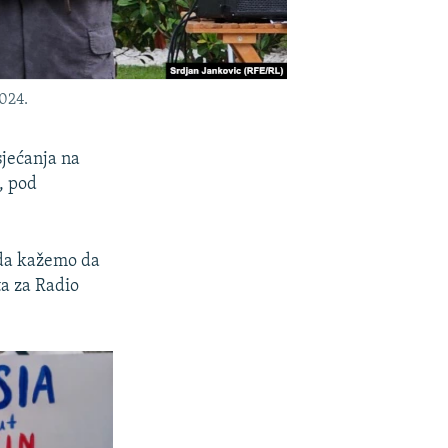
2024.
sjećanja na
i, pod
 da kažemo da
ta za Radio