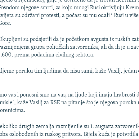
liječio u Njemačkoj, gdje je utvrđeno da je trovan nervnim
Povodom njegove smrti, za koju mnogi Rusi okrivljuju Kreml
svijeta su održani protesti, a počast su mu odali i Rusi u vi
Gore.
Okupljeni su podsjetili da je početkom avgusta iz ruskih za
razmijenjena grupa političkih zatvorenika, ali da ih je u zat
1.600, prema podacima civilnog sektora.
ljemo poruku tim ljudima da nisu sami, kaže Vasilj, jedan
o vas i ponosni smo na vas, na ljude koji imaju hrabrosti d
 misle", kaže Vasilj za RSE na pitanje što je njegova poruka
vorenicima.
nekoliko drugih zemalja razmijenile su 1. augusta zatvoren
oba oslobođenih iz ruskog pritvora. Bijela kuća je potvrdila