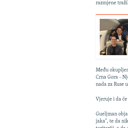
razmjene traži
Među okupljeni
Crna Gora - Nj
nada za Ruse u 
Vjeruje i da će
Gueljman objaš
jaka", te da ni