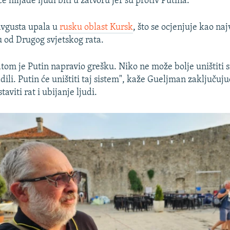
 će hiljade ljudi biti u zatvoru jer su protiv Putina.
 avgusta upala u
rusku oblast Kursk
, što se ocjenjuje kao na
u od Drugog svjetskog rata.
atom je Putin napravio grešku. Niko ne može bolje uništiti s
adili. Putin će uništiti taj sistem", kaže Gueljman zaključuju
aviti rat i ubijanje ljudi.