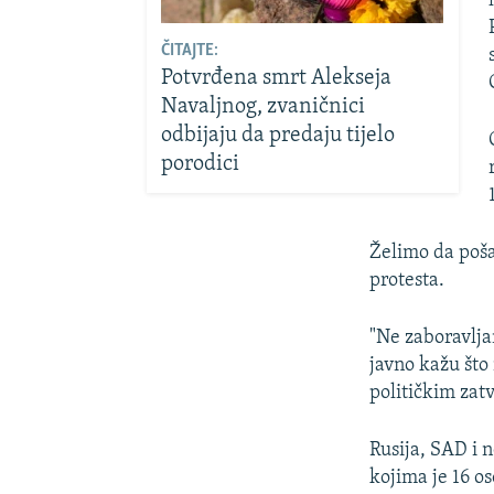
ČITAJTE:
Potvrđena smrt Alekseja
Navaljnog, zvaničnici
odbijaju da predaju tijelo
porodici
Želimo da poša
protesta.
"Ne zaboravljam
javno kažu što
političkim zat
Rusija, SAD i 
kojima je 16 os