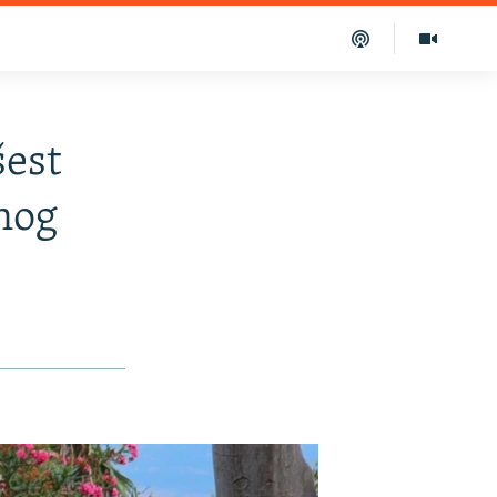
šest
nog