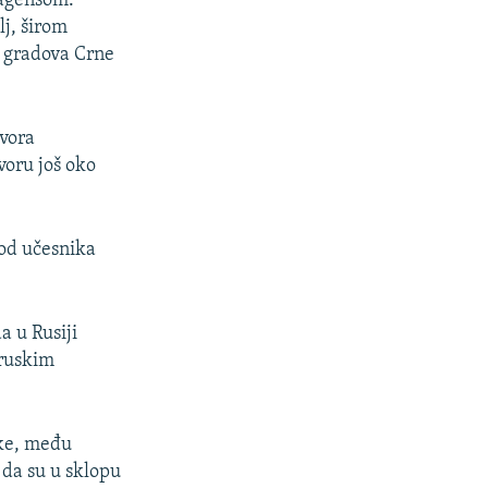
 agensom.
j, širom
še gradova Crne
tvora
voru još oko
 od učesnika
a u Rusiji
 ruskim
ike, među
 da su u sklopu