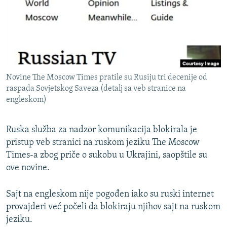
ISPRIČAJ MI
DNEVNO@RSE
SPECIJALI RSE
VIŠE OD NASLOVA
PRATITE NAS
Novine The Moscow Times pratile su Rusiju tri decenije od
GENOCID U SREBRENICI
raspada Sovjetskog Saveza (detalj sa veb stranice na
engleskom)
POPLAVE I KLIZIŠTA U BIH 2024.
TV LIBERTY
Sve RFE/RL stranice
Ruska služba za nadzor komunikacija blokirala je
POST SCRIPTUM
pristup veb stranici na ruskom jeziku The Moscow
Times-a zbog priče o sukobu u Ukrajini, saopštile su
MOJA EVROPA
ove novine.
TRI DECENIJE OD RATA U BIH
SVE KARTE DEJTONA
Sajt na engleskom nije pogođen iako su ruski internet
provajderi već počeli da blokiraju njihov sajt na ruskom
NASTANAK I RASPAD JUGOSLAVIJE
jeziku.