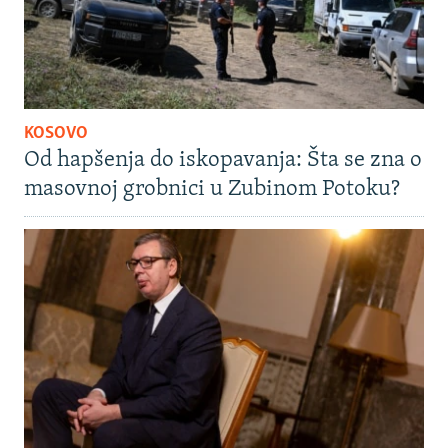
KOSOVO
Od hapšenja do iskopavanja: Šta se zna o
masovnoj grobnici u Zubinom Potoku?