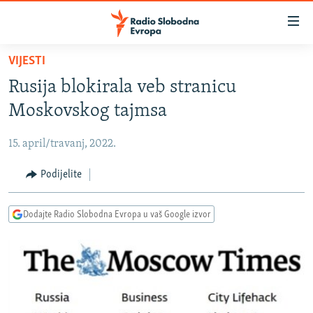
Dostupni
linkovi
Pređite
VIJESTI
na
VIJESTI
Rusija blokirala veb stranicu
glavni
BOSNA I HERCEGOVINA
sadržaj
Moskovskog tajmsa
SRBIJA
Pređite
na
15. april/travanj, 2022.
KOSOVO
glavnu
CRNA GORA
Podijelite
navigaciju
Pređite
VIZUELNO
na
Dodajte Radio Slobodna Evropa u vaš Google izvor
PODCASTI
VIDEO
pretragu
RAT U UKRAJINI
FOTOGALERIJE
KINA NA BALKANU
INFOGRAFIKE
RSE PRIČE IZ SVIJETA