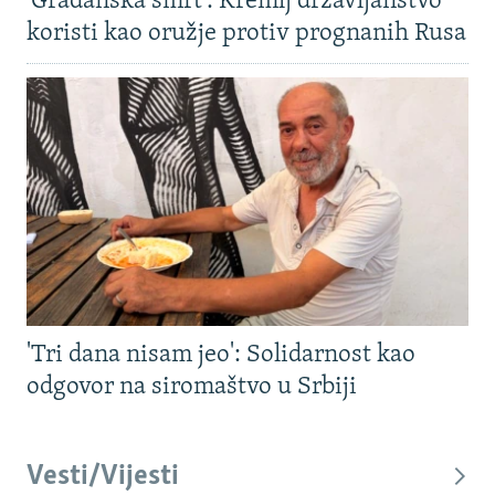
'Građanska smrt': Kremlj državljanstvo
koristi kao oružje protiv prognanih Rusa
'Tri dana nisam jeo': Solidarnost kao
odgovor na siromaštvo u Srbiji
Vesti/Vijesti